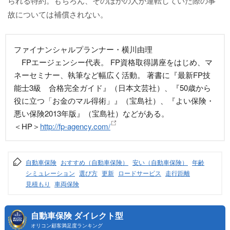
られる特約。もちろん、そのほかの人が運転していた際の事
故については補償されない。
ファイナンシャルプランナー・横川由理
FPエージェンシー代表。 FP資格取得講座をはじめ、マ
ネーセミナー、執筆など幅広く活動。 著書に『最新FP技
能士3級 合格完全ガイド』（日本文芸社）、『50歳から
役に立つ「お金のマル得術」』（宝島社）、『よい保険・
悪い保険2013年版』（宝島社）などがある。
＜HP＞
http://fp-agency.com/
自動車保険
おすすめ（自動車保険）
安い（自動車保険）
年齢
シミュレーション
選び方
更新
ロードサービス
走行距離
見積もり
車両保険
自動車保険 ダイレクト型
オリコン顧客満足度ランキング