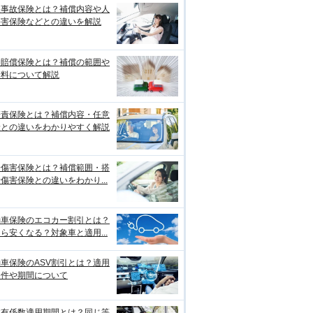
損事故保険とは？補償内容や人
傷害保険などとの違いを解説
物賠償保険とは？補償の範囲や
険料について解説
賠責保険とは？補償内容・任意
険との違いをわかりやすく解説
身傷害保険とは？補償範囲・搭
傷害保険との違いをわかり...
動車保険のエコカー割引とは？
ら安くなる？対象車と適用...
車保険のASV割引とは？適用
条件や期間について
故有係数適用期間とは？同じ等