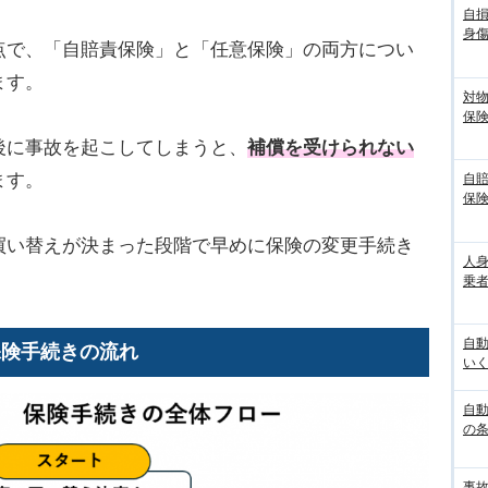
自
身
点で、「自賠責保険」と「任意保険」の両方につい
ます。
対
保
後に事故を起こしてしまうと、
補償を受けられない
ます。
自
保
買い替えが決まった段階で早めに保険の変更手続き
人
乗者
自
保険手続きの流れ
いく
自動
の
事