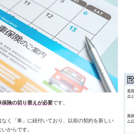
車
ポ
車保険の切り替えが必要
です。
無
はなく「車」に紐付いており、以前の契約を新しい
との
ないからです。