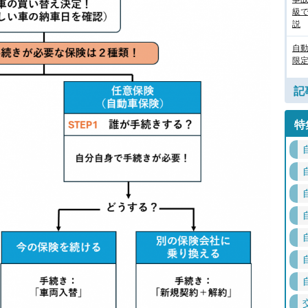
級
説
自
限定
記
特