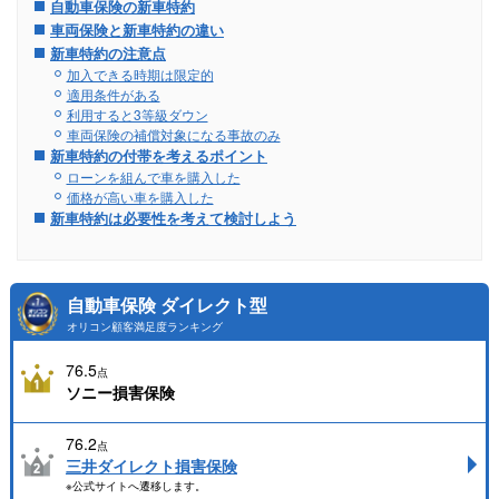
自動車保険の新車特約
車両保険と新車特約の違い
新車特約の注意点
加入できる時期は限定的
適用条件がある
利用すると3等級ダウン
車両保険の補償対象になる事故のみ
新車特約の付帯を考えるポイント
ローンを組んで車を購入した
価格が高い車を購入した
新車特約は必要性を考えて検討しよう
自動車保険 ダイレクト型
オリコン顧客満足度ランキング
76.5
点
ソニー損害保険
76.2
点
三井ダイレクト損害保険
※公式サイトへ遷移します。