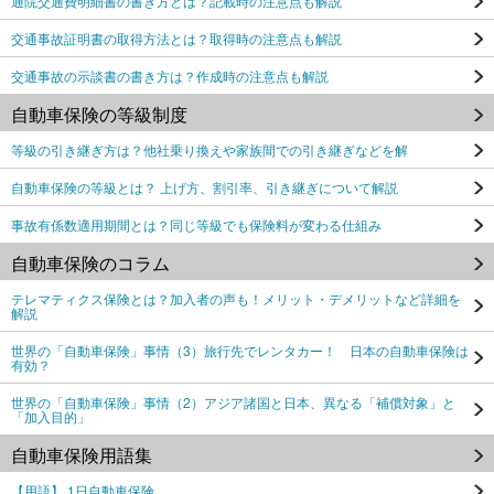
通院交通費明細書の書き方とは？記載時の注意点も解説
交通事故証明書の取得方法とは？取得時の注意点も解説
交通事故の示談書の書き方は？作成時の注意点も解説
自動車保険の等級制度
等級の引き継ぎ方は？他社乗り換えや家族間での引き継ぎなどを解
自動車保険の等級とは？ 上げ方、割引率、引き継ぎについて解説
事故有係数適用期間とは？同じ等級でも保険料が変わる仕組み
自動車保険のコラム
テレマティクス保険とは？加入者の声も！メリット・デメリットなど詳細を
解説
世界の「自動車保険」事情（3）旅行先でレンタカー！ 日本の自動車保険は
有効？
世界の「自動車保険」事情（2）アジア諸国と日本、異なる「補償対象」と
「加入目的」
自動車保険用語集
【用語】 1日自動車保険