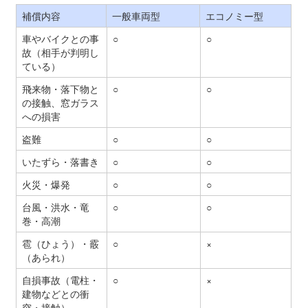
補償内容
一般車両型
エコノミー型
車やバイクとの事
○
○
故（相手が判明し
ている）
飛来物・落下物と
○
○
の接触、窓ガラス
への損害
盗難
○
○
いたずら・落書き
○
○
火災・爆発
○
○
台風・洪水・竜
○
○
巻・高潮
雹（ひょう）・霰
○
×
（あられ）
自損事故（電柱・
○
×
建物などとの衝
突・接触）