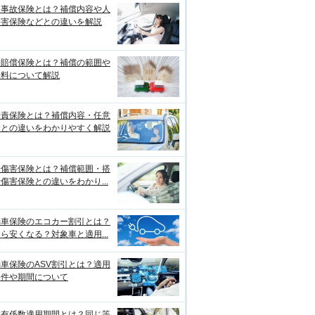
損事故保険とは？補償内容や人
傷害保険などとの違いを解説
物賠償保険とは？補償の範囲や
険料について解説
賠責保険とは？補償内容・任意
険との違いをわかりやすく解説
身傷害保険とは？補償範囲・搭
傷害保険との違いをわかり...
動車保険のエコカー割引とは？
ら安くなる？対象車と適用...
車保険のASV割引とは？適用
条件や期間について
故有係数適用期間とは？同じ等