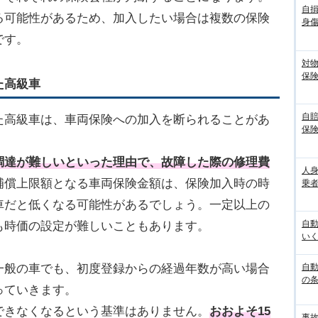
自
る可能性があるため、加入したい場合は複数の保険
身
です。
対
保
た高級車
自
た高級車は、車両保険への加入を断られることがあ
保
調達が難しいといった理由で、故障した際の修理費
人
補償上限額となる車両保険金額は、保険加入時の時
乗者
車だと低くなる可能性があるでしょう。一定以上の
自
も時価の設定が難しいこともあります。
いく
一般の車でも、初度登録からの経過年数が高い場合
自動
の
っていきます。
できなくなるという基準はありません。
おおよそ15
事