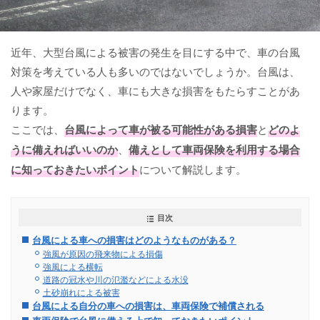
近年、大型台風による被害の発生を目にする中で、車の台風
対策を考えている人も多いのではないでしょうか。台風は、
人や家屋だけでなく、車にも大きな損害をもたらすことがあ
ります。
ここでは、
台風によって車が被る可能性がある損害
と
どのよ
うに備えればいいのか
、
備えとして車両保険を利用する場合
に知っておきたいポイント
について解説します。
目次
台風による車への損害はどのようなものがある？
強風が原因の飛来物による損傷
強風による横転
道路の冠水や川の氾濫などによる水没
土砂崩れによる被害
台風による自分の車への損害は、車両保険で補償される