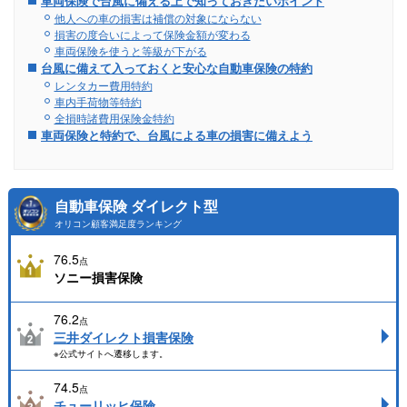
車両保険で台風に備える上で知っておきたいポイント
他人への車の損害は補償の対象にならない
損害の度合いによって保険金額が変わる
車両保険を使うと等級が下がる
台風に備えて入っておくと安心な自動車保険の特約
レンタカー費用特約
車内手荷物等特約
全損時諸費用保険金特約
車両保険と特約で、台風による車の損害に備えよう
自動車保険 ダイレクト型
オリコン顧客満足度ランキング
76.5
点
ソニー損害保険
76.2
点
三井ダイレクト損害保険
※公式サイトへ遷移します。
74.5
点
チューリッヒ保険