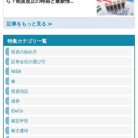
ら？制度改正の時期と最新情...
記事をもっと見る ≫
特集カテゴリ一覧
投資の始め方
証券会社の選び方
NISA
株
投資信託
債券
iDeCo
確定申告
株主優待