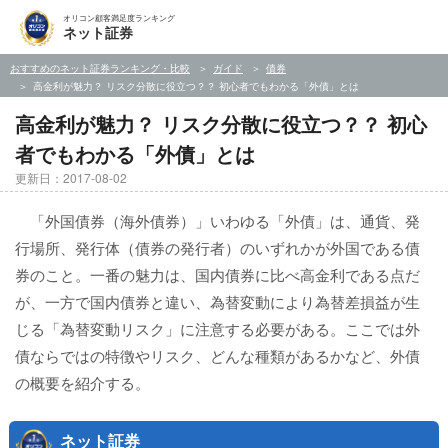
オリコン顧客満足度ランキング
ネット証券
おすすめのネット証券ランキング・比較
ガイド
債券
高金利が魅力？ リスク分散に役立つ？？ 初心者でもわかる「外債」とは
高金利が魅力？ リスク分散に役立つ？？ 初心
者でもわかる「外債」とは
更新日：2017-08-02
「外国債券（海外債券）」いわゆる「外債」は、通貨、発
行場所、発行体（債券の発行者）のいずれかが外国である債
券のこと。一番の魅力は、国内債券に比べ高金利である点だ
が、一方で国内債券と違い、為替変動により為替差損益が生
じる「為替変動リスク」に注意する必要がある。ここでは外
債ならではの特徴やリスク、どんな種類があるかなど、外債
の概要を紹介する。
ネット証券