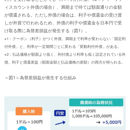
ィスカウント外債の場合）、満期まで待てば額面通りの金額
が償還される。ただし外債の場合は、利子や償還金の受け渡
しが外貨で行われるため、外債の利子や償還金を日本円で受
け取る際に為替差損益が発生する（図1）。
※1：クーポン（利子）がつく外債。満期まで利率が変わらない「固定利
付外債」と、利率が一定期間ごとに変わる「変動利付外債」がある。
※2：払込価格が額面より低く、利付債より利率も低く設定されている外
債。利子と償還差益（額面金額と払込価格の差額）の両方が得られる。
＜図1＞為替差損益が発生する仕組み