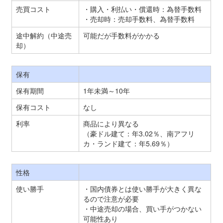
売買コスト
・購入・利払い・償還時：為替手数料
・売却時：売却手数料、為替手数料
途中解約（中途売
可能だが手数料がかかる
却）
保有
保有期間
1年未満～10年
保有コスト
なし
利率
商品により異なる
（豪ドル建て：年3.02％、南アフリ
カ・ランド建て：年5.69％）
性格
使い勝手
・国内債券とは使い勝手が大きく異な
るので注意が必要
・中途売却の場合、買い手がつかない
可能性あり