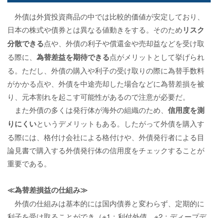
外債は外貨投資商品の中では比較的価値が安定しており、
日本の株式や債券とは異なる値動きをする。そのため
リスク
分散できる
点や、外債の利子や償還金や売却益などを受け取
る際に、
為替差益を期待できる
点がメリットとして挙げられ
る。ただし、外債の購入や利子の受け取りの際に為替手数料
がかかる点や、外債を中途売却した場合などに為替差損を被
り、元本割れを起こす可能性があるので注意が必要だ。
また外債の多くは発行体が海外の組織のため、
信用度を測
りにくい
というデメリットもある。したがって外債を購入す
る際には、格付け会社による格付けや、外債発行者による目
論見書で購入する外債発行体の信用度をチェックすることが
重要である。
≪為替差損益の仕組み≫
外債の仕組みは基本的には国内債券と変わらず、定期的に
利子を受け取ることができ（※1：利付外債、※2：ディープデ