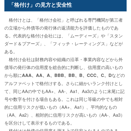
「格付け」の見方と安全性
格付けとは、「格付け会社」と呼ばれる専門機関が第三者
の立場から外債等の発行体の返済能力を評価したものであ
る。代表的な格付け会社には、「ムーディーズ」や「スタン
ダード＆プアーズ」、「フィッチ・レーティングス」などが
ある。
格付け会社は財務内容や組織の沿革・事業内容などから外
債等の発行体の信用度を総合的に判断し、信用度の高いもの
から順に
AAA、AA、A、BBB、BB、B、CCC、C、D
などの
アルファベットで格付けする。さらに細かいランク付けとし
て、同じAAの中でもAA+、AA-、Aa1、Aa3のように末尾に記
号や数字を付ける場合もある。これは同じ等級の中でも相対
的に信用リスクが低いもの（AA+、Aa1）、平均的なもの
（AA、Aa2）、相対的に信用リスクが高いもの（AA-、Aa3）
を区分けして表示するものである。
格付けは外債の信用度を測る上で目安となるものである。