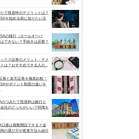
みたて投資枠のデメリットは？
ISAを始める前に知りたい注
点
ISAの移行（ロールオーバ
）はできない？手続きは必要？
ネックス証券のメリット・デメ
トは？おすすめできる人の...
I証券と楽天証券を徹底比較！
ISAやポイント制度の違いを
説
SAのつみたて投資枠は銀行と
券会社のどっちがいい？特徴を
較
SA口座は複数開設できる？金
機関の選び方や変更方法も紹介