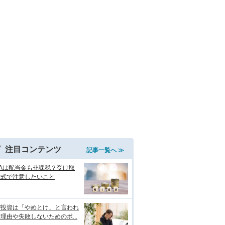
注目コンテンツ
記事一覧へ ≫
SAは配当金も非課税？受け取
方式で注意したいこと
ぜ投資は「やめとけ」と言われ
理由や失敗しないためのポ...