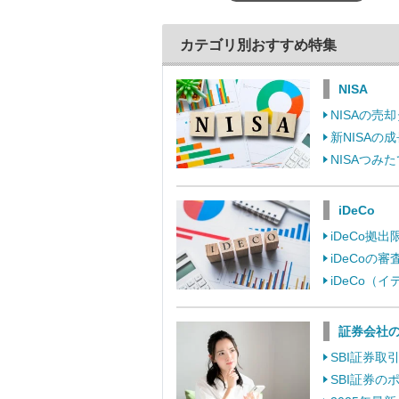
カテゴリ別おすすめ特集
NISA
NISAの
新NISA
NISAつ
iDeCo
iDeCo
iDeCo
iDeCo
証券会社
SBI証券
SBI証券