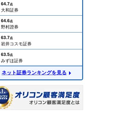
64.7
点
大和証券
64.6
点
野村證券
63.7
点
岩井コスモ証券
63.5
点
みずほ証券
ネット証券ランキングを見る