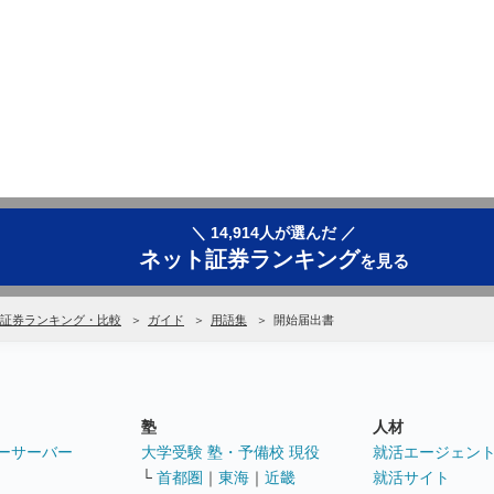
＼ 14,914人が選んだ ／
ネット証券ランキング
を見る
証券ランキング・比較
ガイド
用語集
開始届出書
塾
人材
ーサーバー
大学受験 塾・予備校 現役
就活エージェン
└
首都圏
｜
東海
｜
近畿
就活サイト