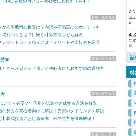
新・SBI証券株の買い方を初心者にもわかりやすく
新N
ッ
特集一覧を見る
め...
かかる手数料の目安は？内訳や商品選びのポイントも
平均利回りとは？目安や計算方法なども解説
iD
つ
クレジットカード積立とは？メリットや比較表を紹介
情...
記
特集一覧を見る
証特集
託どちらが儲かる？違いと初心者にもおすすめの選び方
特
特集一覧を見る
め方
N
るにはいくら必要？年代別の試算や達成する方法を解説
価の見方を初心者向けに解説｜売買のタイミングを解説
け】株式投資における基本！板の見方を徹底解説！
特集一覧を見る