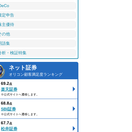
DeCo
確定申告
株主優待
その他
用語集
分析・検証特集
ネット証券
オリコン顧客満足度ランキング
69.2
点
楽天証券
※公式サイトへ遷移します。
68.8
点
SBI証券
※公式サイトへ遷移します。
67.7
点
松井証券