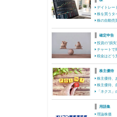
デイトレー
株を買うタ
株の自動売
確定申告
投資の“損
チャートで
税金はどう
株主優待
株主優待、
株主優待、
「ネクス」
用語集
理論株価