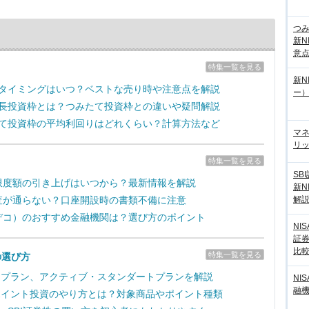
つ
新N
意
特集一覧を見る
新N
売却タイミングはいつ？ベストな売り時や注意点を解説
ー
の成長投資枠とは？つみたて投資枠との違いや疑問解説
みたて投資枠の平均利回りはどれくらい？計算方法など
マ
リッ
特集一覧を見る
SB
拠出限度額の引き上げはいつから？最新情報を解説
新N
解
の審査が通らない？口座開設時の書類不備に注意
（イデコ）のおすすめ金融機関は？選び方のポイント
NI
証
比
特集一覧を見る
の選び方
取引プラン、アクティブ・スタンダートプランを解説
NI
融
のポイント投資のやり方とは？対象商品やポイント種類