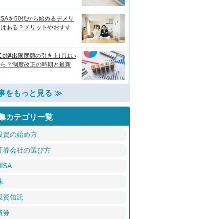
ISAを50代から始めるデメリ
トはある？メリットやおすす
eCo拠出限度額の引き上げはい
から？制度改正の時期と最新
事をもっと見る ≫
集カテゴリ一覧
投資の始め方
証券会社の選び方
ISA
株
投資信託
債券