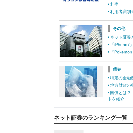
利率
利用者識別
その他
ネット証券
『iPhon
『Pokem
債券
特定の金融
地方財政の
国債とは？
トを紹介
ネット証券のランキング一覧