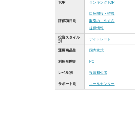
TOP
ランキングTOP
口座開設・特典
評価項目別
取引のしやすさ
提供情報
投資スタイル
デイトレード
別
運用商品別
国内株式
利用形態別
PC
レベル別
投資初心者
サポート別
コールセンター