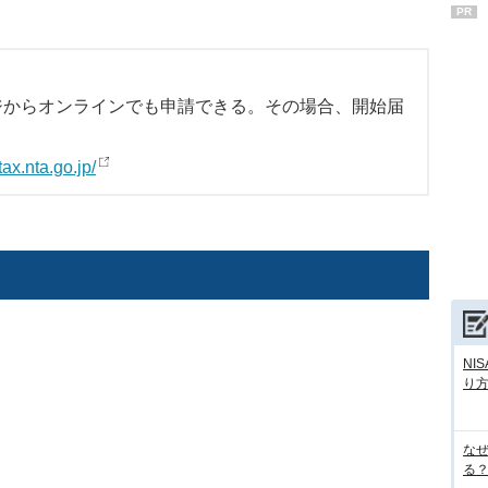
PR
ージからオンラインでも申請できる。その場合、開始届
tax.nta.go.jp/
NI
り
な
る？