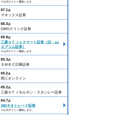
※公式サイトへ遷移します。
67.1
点
マネックス証券
66.3
点
GMOクリック証券
65.9
点
三菱ＵＦＪｅスマート証券（旧：au
カブコム証券）
※公式サイトへ遷移します。
65.3
点
ＳＭＢＣ日興証券
65.2
点
岡三オンライン
65.2
点
三菱ＵＦＪモルガン・スタンレー証券
64.7
点
SBIネオトレード証券
※公式サイトへ遷移します。