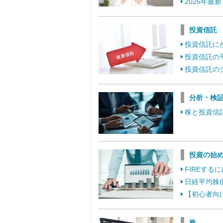
2025年最
投資信託
投資信託に
投資信託の
投資信託の
分析・検
株と投資信
投資の始
FIREす
日経平均株
【初心者向
株