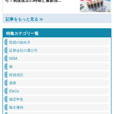
ら？制度改正の時期と最新情...
記事をもっと見る ≫
特集カテゴリ一覧
投資の始め方
証券会社の選び方
NISA
株
投資信託
債券
iDeCo
確定申告
株主優待