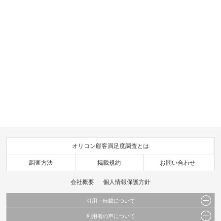
オリコン顧客満足度調査とは
調査方法
掲載規約
お問い合わせ
会社概要
個人情報保護方針
引用・転載について
利用者の声について
当サイトで公開されている情報（文字、写真、イラスト、画像データ等）及びこれらの配