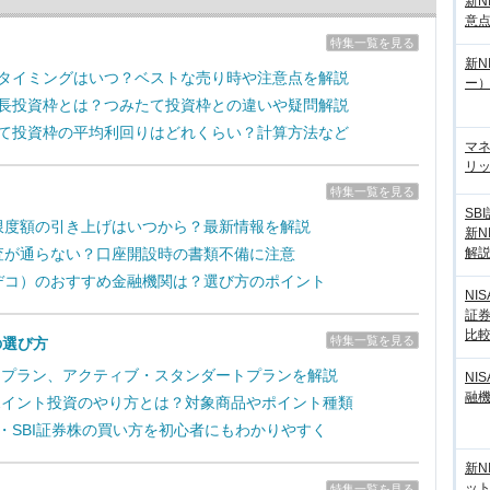
新N
意
特集一覧を見る
新N
売却タイミングはいつ？ベストな売り時や注意点を解説
ー
の成長投資枠とは？つみたて投資枠との違いや疑問解説
みたて投資枠の平均利回りはどれくらい？計算方法など
マ
リッ
特集一覧を見る
SB
拠出限度額の引き上げはいつから？最新情報を解説
新N
解
の審査が通らない？口座開設時の書類不備に注意
（イデコ）のおすすめ金融機関は？選び方のポイント
NI
証
比
特集一覧を見る
の選び方
取引プラン、アクティブ・スタンダートプランを解説
NI
融
のポイント投資のやり方とは？対象商品やポイント種類
新・SBI証券株の買い方を初心者にもわかりやすく
新N
ッ
特集一覧を見る