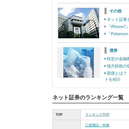
その他
ネット証券
『iPhon
『Pokem
債券
特定の金融
地方財政の
国債とは？
トを紹介
ネット証券のランキング一覧
TOP
ランキングTOP
口座開設・特典