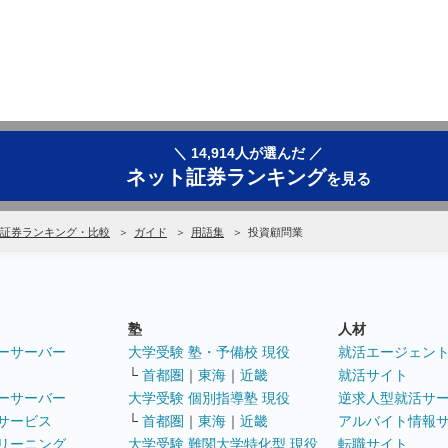
＼ 14,914人が選んだ ／
ネット証券ランキング
を見る
証券ランキング・比較
ガイド
用語集
投資顧問業
塾
人材
ーサーバー
大学受験 塾・予備校 現役
就活エージェン
└
首都圏
｜
東海
｜
近畿
就活サイト
ーサーバー
大学受験 個別指導塾 現役
逆求人型就活サ
サービス
└
首都圏
｜
東海
｜
近畿
アルバイト情報
リーニング
大学受験 難関大学特化型 現役
転職サイト