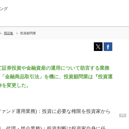
ング
用語集
投資顧問業
証券投資や金融資産の運用について助言する業務
行の「金融商品取引法」を機に、投資顧問業は『投資運
称を変更した。
ファンド運用業務)：投資に必要な権限を投資家から
PR
務、代理・媒介業務)：投資判断は投資家自身に任