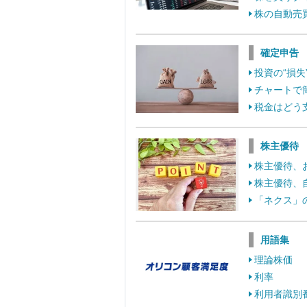
株の自動売
確定申告
投資の“損
チャートで
税金はどう
株主優待
株主優待、
株主優待、
「ネクス」
用語集
理論株価
利率
利用者識別