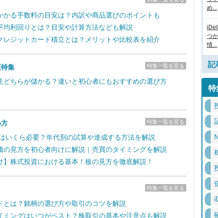
め...
かかる手数料の目安は？内訳や商品選びのポイントも
平均利回りとは？目安や計算方法なども解説
iD
つ
クレジットカード積立とは？メリットや比較表を紹介
情...
記
特集一覧を見る
証特集
託どちらが儲かる？違いと初心者にもおすすめの選び方
特
特集一覧を見る
め方
N
るにはいくら必要？年代別の試算や達成する方法を解説
価の見方を初心者向けに解説｜売買のタイミングを解説
け】株式投資における基本！板の見方を徹底解説！
特集一覧を見る
i
ドとは？銘柄の選び方や取引のコツを解説
イミングはいつがベスト？株取引の基本や注意点も解説