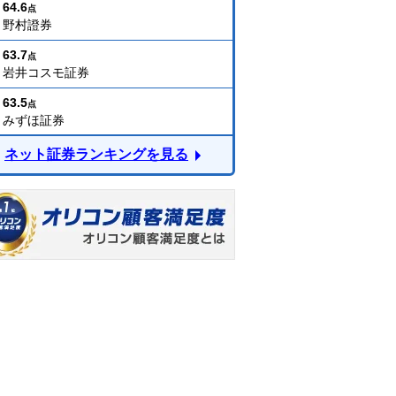
64.6
点
野村證券
63.7
点
岩井コスモ証券
63.5
点
みずほ証券
ネット証券ランキングを見る