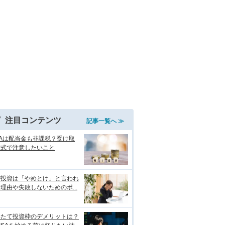
注目コンテンツ
記事一覧へ ≫
SAは配当金も非課税？受け取
方式で注意したいこと
ぜ投資は「やめとけ」と言われ
理由や失敗しないためのポ...
みたて投資枠のデメリットは？