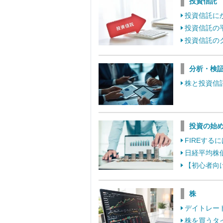
投資信託
投資信託に
投資信託の
投資信託の
分析・検
株と投資信
投資の始
FIREす
日経平均株
【初心者向
株
デイトレー
株を買うタ