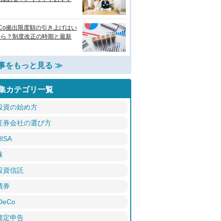
eCo拠出限度額の引き上げはい
から？制度改正の時期と最新
事をもっと見る ≫
集カテゴリ一覧
投資の始め方
証券会社の選び方
ISA
株
投資信託
債券
DeCo
確定申告