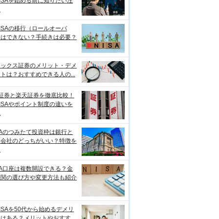
ISAを始める前に知りたい注
点
ISAの移行（ロールオーバ
）はできない？手続きは必要？
ネックス証券のメリット・デメ
トは？おすすめできる人の...
I証券と楽天証券を徹底比較！
ISAやポイント制度の違いを
説
SAのつみたて投資枠は銀行と
券会社のどっちがいい？特徴を
較
SA口座は複数開設できる？金
機関の選び方や変更方法も紹介
ISAを50代から始めるデメリ
トはある？メリットやおすす