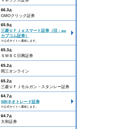
マネックス証券
66.3
点
GMOクリック証券
65.9
点
三菱ＵＦＪｅスマート証券（旧：au
カブコム証券）
※公式サイトへ遷移します。
65.3
点
ＳＭＢＣ日興証券
65.2
点
岡三オンライン
65.2
点
三菱ＵＦＪモルガン・スタンレー証券
64.7
点
SBIネオトレード証券
※公式サイトへ遷移します。
64.7
点
大和証券