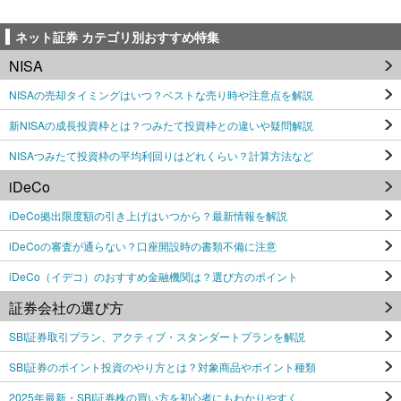
ネット証券 カテゴリ別おすすめ特集
NISA
NISAの売却タイミングはいつ？ベストな売り時や注意点を解説
新NISAの成長投資枠とは？つみたて投資枠との違いや疑問解説
NISAつみたて投資枠の平均利回りはどれくらい？計算方法など
iDeCo
iDeCo拠出限度額の引き上げはいつから？最新情報を解説
iDeCoの審査が通らない？口座開設時の書類不備に注意
iDeCo（イデコ）のおすすめ金融機関は？選び方のポイント
証券会社の選び方
SBI証券取引プラン、アクティブ・スタンダートプランを解説
SBI証券のポイント投資のやり方とは？対象商品やポイント種類
2025年最新・SBI証券株の買い方を初心者にもわかりやすく