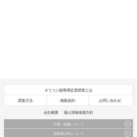
オリコン顧客満足度調査とは
調査方法
掲載規約
お問い合わせ
会社概要
個人情報保護方針
引用・転載について
利用者の声について
当サイトで公開されている情報（文字、写真、イラスト、画像データ等）及びこれらの配