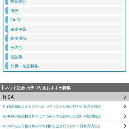
投資信託
債券
iDeCo
確定申告
株主優待
その他
用語集
分析・検証特集
ネット証券 カテゴリ別おすすめ特集
NISA
NISAの売却タイミングはいつ？ベストな売り時や注意点を解説
新NISAの成長投資枠とは？つみたて投資枠との違いや疑問解説
NISAつみたて投資枠の平均利回りはどれくらい？計算方法など