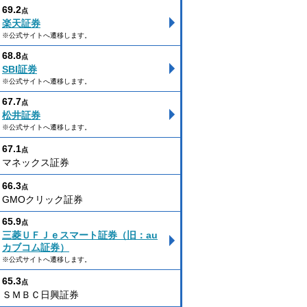
69.2
点
楽天証券
※公式サイトへ遷移します。
68.8
点
SBI証券
※公式サイトへ遷移します。
67.7
点
松井証券
※公式サイトへ遷移します。
67.1
点
マネックス証券
66.3
点
GMOクリック証券
65.9
点
三菱ＵＦＪｅスマート証券（旧：au
カブコム証券）
※公式サイトへ遷移します。
65.3
点
ＳＭＢＣ日興証券