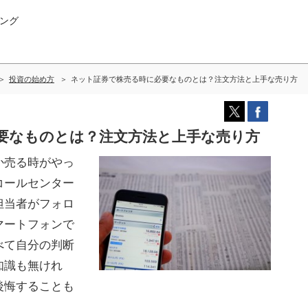
ング
投資の始め方
ネット証券で株売る時に必要なものとは？注文方法と上手な売り方
要なものとは？注文方法と上手な売り方
か売る時がやっ
コールセンター
担当者がフォロ
マートフォンで
べて自分の判断
知識も無けれ
後悔することも