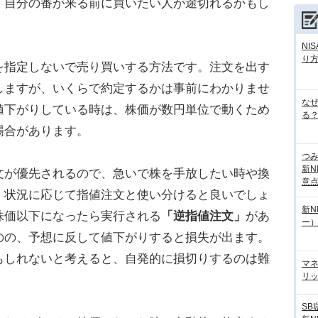
、自分の番が来る前に買いたい人が途切れるかもし
NI
り
を指定しないで売り買いする方法です。注文を出す
しますが、いくらで約定するかは事前にわかりませ
な
値下がりしている時は、株価が数円単位で動くため
る？
場合があります。
つ
新N
が優先されるので、急いで株を手放したい時や換
意
。状況に応じて指値注文と使い分けると良いでしょ
新N
株価以下になったら実行される
「逆指値注文」
があ
ー
のの、予想に反して値下がりすると損失が出ます。
もしれないと考えると、自発的に損切りするのは難
マ
リッ
SB