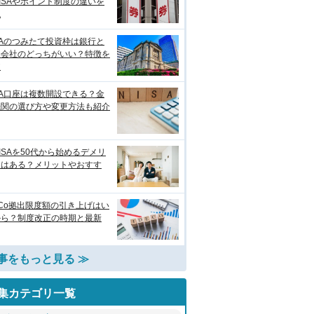
ISAやポイント制度の違いを
説
SAのつみたて投資枠は銀行と
券会社のどっちがいい？特徴を
較
SA口座は複数開設できる？金
機関の選び方や変更方法も紹介
ISAを50代から始めるデメリ
トはある？メリットやおすす
eCo拠出限度額の引き上げはい
から？制度改正の時期と最新
事をもっと見る ≫
集カテゴリ一覧