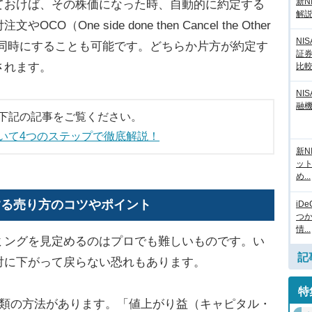
新N
おけば、その株価になった時、自動的に約定する
解
One side done then Cancel the Other
NI
文と同時にすることも可能です。どちらか片方が約定す
証
されます。
比
NI
融
下記の記事をご覧ください。
いて4つのステップで徹底解説！
新N
ッ
め...
する売り方のコツやポイント
iD
つ
情...
ングを見定めるのはプロでも難しいものです。い
記
対に下がって戻らない恐れもあります。
特
類の方法があります。「値上がり益（キャピタル・