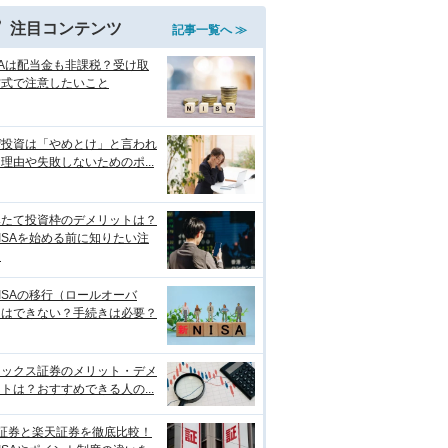
注目コンテンツ
記事一覧へ ≫
SAは配当金も非課税？受け取
方式で注意したいこと
ぜ投資は「やめとけ」と言われ
理由や失敗しないためのポ...
みたて投資枠のデメリットは？
ISAを始める前に知りたい注
点
ISAの移行（ロールオーバ
）はできない？手続きは必要？
ネックス証券のメリット・デメ
トは？おすすめできる人の...
I証券と楽天証券を徹底比較！