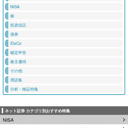
NISA
株
投資信託
債券
iDeCo
確定申告
株主優待
その他
用語集
分析・検証特集
ネット証券 カテゴリ別おすすめ特集
NISA