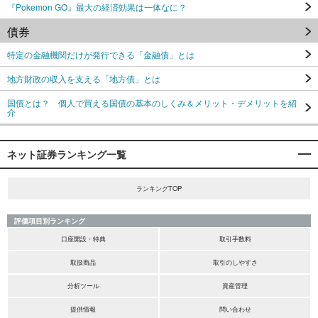
『Pokemon GO』最大の経済効果は一体なに？
債券
特定の金融機関だけが発行できる「金融債」とは
地方財政の収入を支える「地方債」とは
国債とは？ 個人で買える国債の基本のしくみ＆メリット・デメリットを紹
介
ネット証券ランキング一覧
ランキングTOP
評価項目別ランキング
口座開設・特典
取引手数料
取扱商品
取引のしやすさ
分析ツール
資産管理
提供情報
問い合わせ