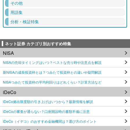
その他
用語集
分析・検証特集
ネット証券 カテゴリ別おすすめ特集
NISA
NISAの売却タイミングはいつ？ベストな売り時や注意点を解説
新NISAの成長投資枠とは？つみたて投資枠との違いや疑問解説
NISAつみたて投資枠の平均利回りはどれくらい？計算方法など
iDeCo
iDeCo拠出限度額の引き上げはいつから？最新情報を解説
iDeCoの審査が通らない？口座開設時の書類不備に注意
iDeCo（イデコ）のおすすめ金融機関は？選び方のポイント