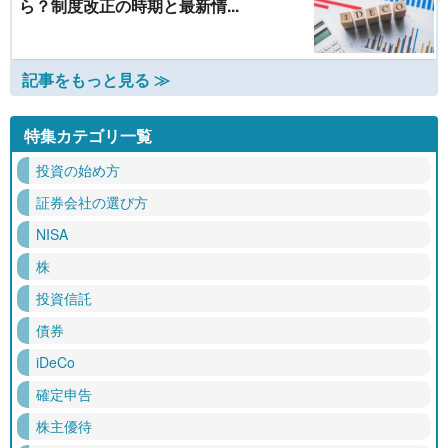
ら？制度改正の時期と最新情...
記事をもっと見る ≫
特集カテゴリ一覧
投資の始め方
証券会社の選び方
NISA
株
投資信託
債券
iDeCo
確定申告
株主優待