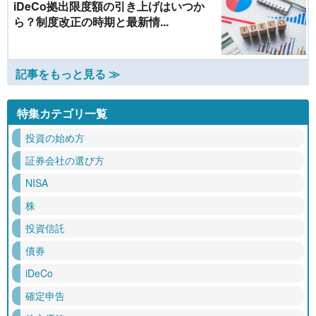
iDeCo拠出限度額の引き上げはいつか
ら？制度改正の時期と最新情...
記事をもっと見る ≫
特集カテゴリ一覧
投資の始め方
証券会社の選び方
NISA
株
投資信託
債券
iDeCo
確定申告