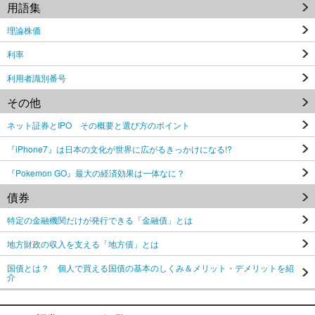
用語集
理論株価
利率
利用者識別番号
その他
ネット証券とIPO その概要と選び方のポイント
『iPhone7』は日本の文化が世界に広がるきっかけになる!?
『Pokemon GO』最大の経済効果は一体なに？
債券
特定の金融機関だけが発行できる「金融債」とは
地方財政の収入を支える「地方債」とは
国債とは？ 個人で買える国債の基本のしくみ＆メリット・デメリットを紹
介