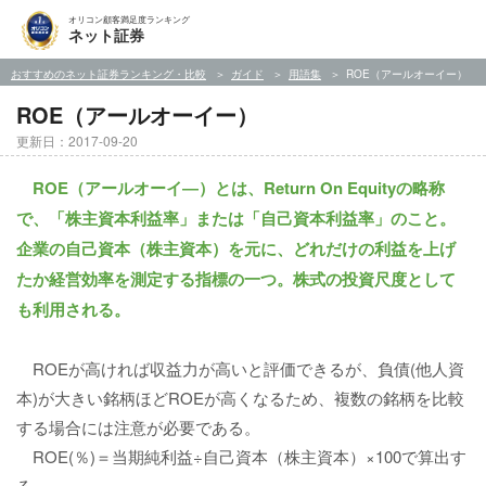
オリコン顧客満足度ランキング
ネット証券
おすすめのネット証券ランキング・比較
ガイド
用語集
ROE（アールオーイー）
ROE（アールオーイー）
更新日：2017-09-20
ROE（アールオーイ―）とは、Return On Equityの略称
で、「株主資本利益率」または「自己資本利益率」のこと。
企業の自己資本（株主資本）を元に、どれだけの利益を上げ
たか経営効率を測定する指標の一つ。株式の投資尺度として
も利用される。
ROEが高ければ収益力が高いと評価できるが、負債(他人資
本)が大きい銘柄ほどROEが高くなるため、複数の銘柄を比較
する場合には注意が必要である。
ROE(％)＝当期純利益÷自己資本（株主資本）×100で算出す
る。