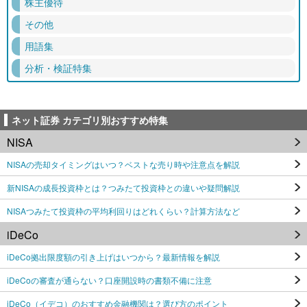
株主優待
その他
用語集
分析・検証特集
ネット証券 カテゴリ別おすすめ特集
NISA
NISAの売却タイミングはいつ？ベストな売り時や注意点を解説
新NISAの成長投資枠とは？つみたて投資枠との違いや疑問解説
NISAつみたて投資枠の平均利回りはどれくらい？計算方法など
iDeCo
iDeCo拠出限度額の引き上げはいつから？最新情報を解説
iDeCoの審査が通らない？口座開設時の書類不備に注意
iDeCo（イデコ）のおすすめ金融機関は？選び方のポイント