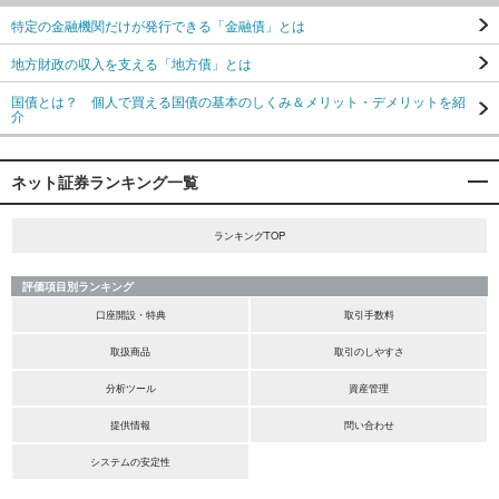
特定の金融機関だけが発行できる「金融債」とは
地方財政の収入を支える「地方債」とは
国債とは？ 個人で買える国債の基本のしくみ＆メリット・デメリットを紹
介
ネット証券ランキング一覧
ランキングTOP
評価項目別ランキング
口座開設・特典
取引手数料
取扱商品
取引のしやすさ
分析ツール
資産管理
提供情報
問い合わせ
システムの安定性