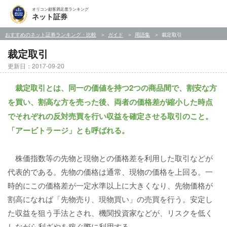
オリコン顧客満足度ランキング
ネット証券
おすすめのネット証券ランキング・比較
ガイド
用語集
裁定取引
裁定取引
更新日：2017-09-20
裁定取引とは、同一の価値を持つ2つの商品間で、割安な方
を買い、割高な方を売った後、両者の価格差が縮小した時点
でそれぞれの反対売買を行い収益を確定させる取引のこと。
「アービトラージ」とも呼ばれる。
株価指数等の先物と現物との価格差を利用した取引などが
代表的である。先物の価格は通常、現物の価格を上回る。一
時的にこの価格差が一定水準以上に大きくなり、先物価格が
割高になれば「先物売り、現物買い」の売買を行う。安定し
た収益を狙う手法とされ、機関投資家などが、リスクを低く
しながら利ざやを稼ぐ際に利用する。