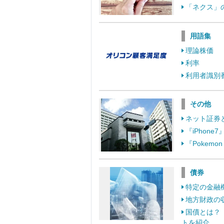
「ネクス」
用語集
理論株価
利率
利用者識別
その他
ネット証券
『iPhon
『Pokem
債券
特定の金融
地方財政の
国債とは？
トを紹介