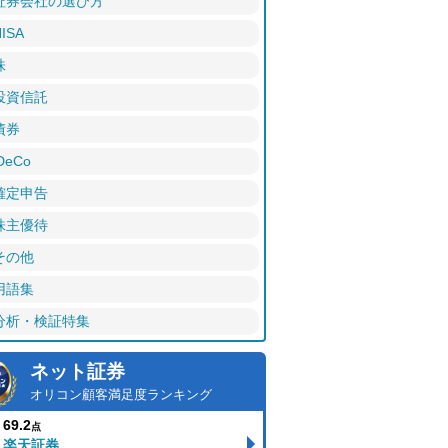
証券会社の選び方
ISA
株
投資信託
債券
DeCo
確定申告
株主優待
その他
用語集
分析・検証特集
ネット証券
オリコン顧客満足度ランキング
69.2
点
楽天証券