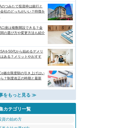
SAのつみたて投資枠は銀行と
券会社のどっちがいい？特徴を
較
SA口座は複数開設できる？金
機関の選び方や変更方法も紹介
ISAを50代から始めるデメリ
トはある？メリットやおすす
eCo拠出限度額の引き上げはい
から？制度改正の時期と最新
事をもっと見る ≫
集カテゴリ一覧
投資の始め方