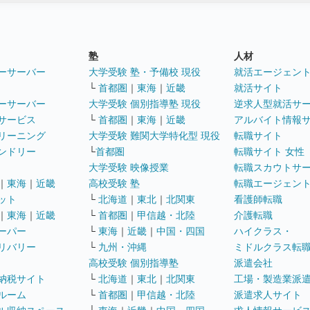
塾
人材
ーサーバー
大学受験 塾・予備校 現役
就活エージェン
└
首都圏
｜
東海
｜
近畿
就活サイト
ーサーバー
大学受験 個別指導塾 現役
逆求人型就活サ
サービス
└
首都圏
｜
東海
｜
近畿
アルバイト情報
リーニング
大学受験 難関大学特化型 現役
転職サイト
ンドリー
└
首都圏
転職サイト 女性
大学受験 映像授業
転職スカウトサ
｜
東海
｜
近畿
高校受験 塾
転職エージェン
ット
└
北海道
｜
東北
｜
北関東
看護師転職
｜
東海
｜
近畿
└
首都圏
｜
甲信越・北陸
介護転職
ーパー
└
東海
｜
近畿
｜
中国・四国
ハイクラス・
リバリー
└
九州・沖縄
ミドルクラス転
高校受験 個別指導塾
派遣会社
納税サイト
└
北海道
｜
東北
｜
北関東
工場・製造業派
ルーム
└
首都圏
｜
甲信越・北陸
派遣求人サイト