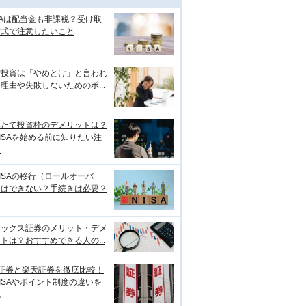
SAは配当金も非課税？受け取
方式で注意したいこと
ぜ投資は「やめとけ」と言われ
理由や失敗しないためのポ...
みたて投資枠のデメリットは？
ISAを始める前に知りたい注
点
ISAの移行（ロールオーバ
）はできない？手続きは必要？
ネックス証券のメリット・デメ
トは？おすすめできる人の...
I証券と楽天証券を徹底比較！
ISAやポイント制度の違いを
説