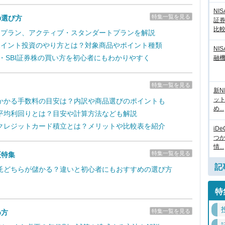
NI
特集一覧を見る
の選び方
証
比
取引プラン、アクティブ・スタンダートプランを解説
のポイント投資のやり方とは？対象商品やポイント種類
NI
新・SBI証券株の買い方を初心者にもわかりやすく
融
特集一覧を見る
新N
ッ
かかる手数料の目安は？内訳や商品選びのポイントも
め...
平均利回りとは？目安や計算方法なども解説
クレジットカード積立とは？メリットや比較表を紹介
iD
つ
情...
特集一覧を見る
証特集
記
託どちらが儲かる？違いと初心者にもおすすめの選び方
特
特集一覧を見る
め方