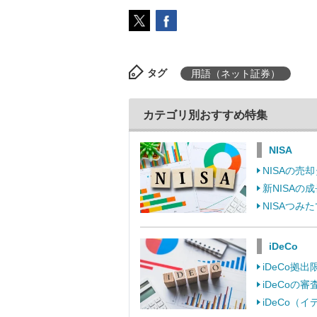
タグ
用語（ネット証券）
カテゴリ別おすすめ特集
NISA
NISAの
新NISA
NISAつ
iDeCo
iDeCo
iDeCo
iDeCo