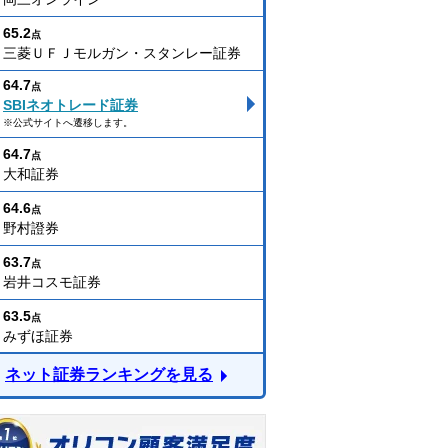
65.2
点
三菱ＵＦＪモルガン・スタンレー証券
64.7
点
SBIネオトレード証券
※公式サイトへ遷移します。
64.7
点
大和証券
64.6
点
野村證券
63.7
点
岩井コスモ証券
63.5
点
みずほ証券
ネット証券ランキングを見る