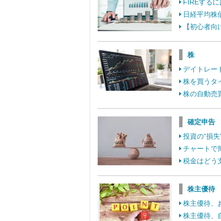
FIREす
日経平均株
【初心者向
株
デイトレー
株を買うタ
株の自動売
確定申告
投資の“損
チャートで
税金はどう
株主優待
株主優待、
株主優待、