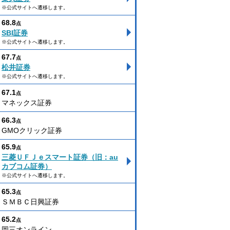
※公式サイトへ遷移します。
68.8
点
SBI証券
※公式サイトへ遷移します。
67.7
点
松井証券
※公式サイトへ遷移します。
67.1
点
マネックス証券
66.3
点
GMOクリック証券
65.9
点
三菱ＵＦＪｅスマート証券（旧：au
カブコム証券）
※公式サイトへ遷移します。
65.3
点
ＳＭＢＣ日興証券
65.2
点
岡三オンライン