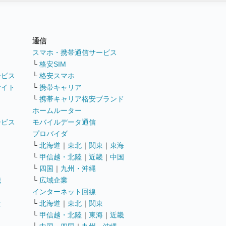
通信
ト
スマホ・携帯通信サービス
└
格安SIM
ービス
└
格安スマホ
サイト
└
携帯キャリア
└
携帯キャリア格安ブランド
ホームルーター
ービス
モバイルデータ通信
ト
プロバイダ
└
北海道
｜
東北
｜
関東
｜
東海
└
甲信越・北陸
｜
近畿
｜
中国
└
四国
｜
九州・沖縄
職
└
広域企業
インターネット回線
遣
└
北海道
｜
東北
｜
関東
└
甲信越・北陸
｜
東海
｜
近畿