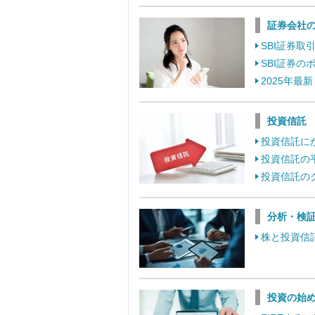
証券会社
SBI証券
SBI証券
2025年最
投資信託
投資信託に
投資信託の
投資信託の
分析・検
株と投資信
投資の始