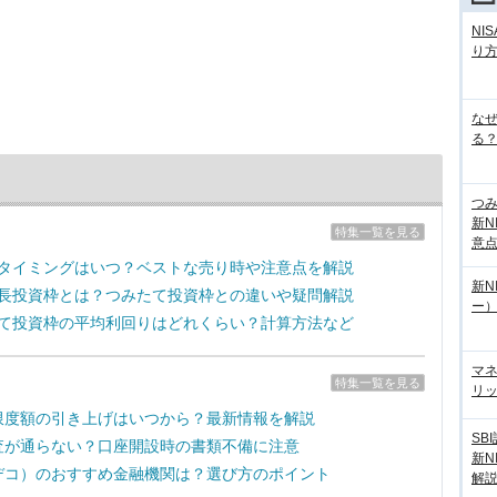
NI
り
な
る？
つ
新N
特集一覧を見る
意
売却タイミングはいつ？ベストな売り時や注意点を解説
新N
の成長投資枠とは？つみたて投資枠との違いや疑問解説
ー
みたて投資枠の平均利回りはどれくらい？計算方法など
マ
特集一覧を見る
リッ
拠出限度額の引き上げはいつから？最新情報を解説
SB
の審査が通らない？口座開設時の書類不備に注意
新N
（イデコ）のおすすめ金融機関は？選び方のポイント
解