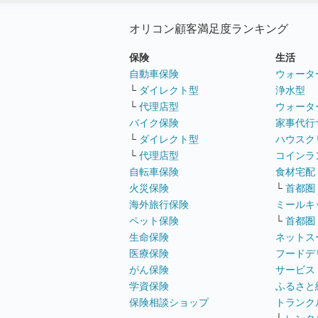
オリコン顧客満足度ランキング
保険
生活
自動車保険
ウォータ
└
ダイレクト型
浄水型
└
代理店型
ウォータ
バイク保険
家事代行
└
ダイレクト型
ハウスク
└
代理店型
コインラ
自転車保険
食材宅配
火災保険
└
首都圏
海外旅行保険
ミールキ
ペット保険
└
首都圏
生命保険
ネットス
医療保険
フードデ
がん保険
サービス
学資保険
ふるさと
保険相談ショップ
トランク