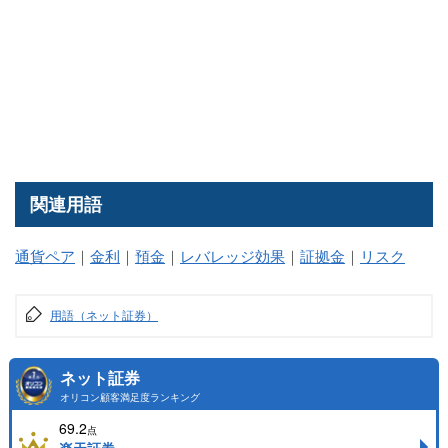
関連用語
通貨ペア
｜
金利
｜
預金
｜
レバレッジ効果
｜
証拠金
｜
リスク
用語（ネット証券）
ネット証券
オリコン顧客満足度ランキング
69.2
点