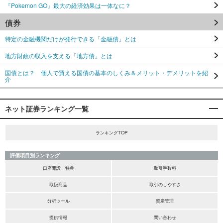
『Pokemon GO』最大の経済効果は一体なに？
債券
特定の金融機関だけが発行できる「金融債」とは
地方財政の収入を支える「地方債」とは
国債とは？ 個人で買える国債の基本のしくみ＆メリット・デメリットを紹
介
ネット証券ランキング一覧
ランキングTOP
評価項目別ランキング
口座開設・特典
取引手数料
取扱商品
取引のしやすさ
分析ツール
資産管理
提供情報
問い合わせ