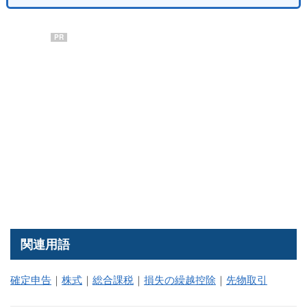
PR
関連用語
確定申告
｜
株式
｜
総合課税
｜
損失の繰越控除
｜
先物取引