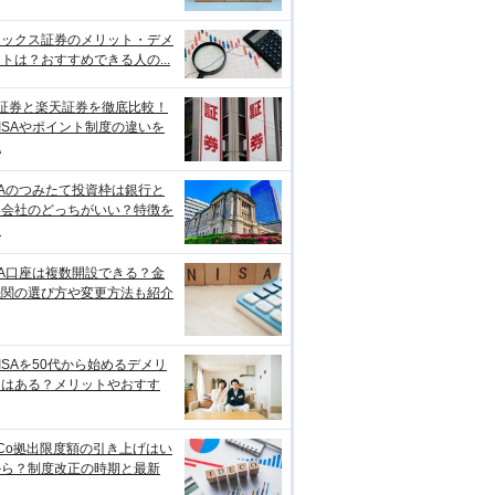
ネックス証券のメリット・デメ
トは？おすすめできる人の...
I証券と楽天証券を徹底比較！
ISAやポイント制度の違いを
説
SAのつみたて投資枠は銀行と
券会社のどっちがいい？特徴を
較
SA口座は複数開設できる？金
機関の選び方や変更方法も紹介
ISAを50代から始めるデメリ
トはある？メリットやおすす
eCo拠出限度額の引き上げはい
から？制度改正の時期と最新