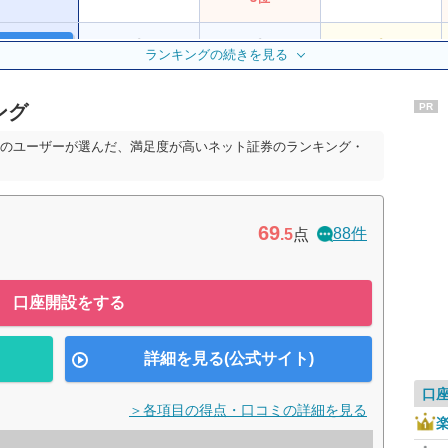
公式サイト
ランキングの続きを見る
2位
2位
1位
ング
PR
公式サイト
6位
6位
8位
内のユーザーが選んだ、満足度が高いネット証券のランキング・
7位
7位
10位
69
88件
.5
点
12位
ー
ー
口座開設をする
詳細を見る(公式サイト)
口
＞各項目の得点・口コミの詳細を見る