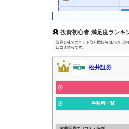
SBI証券
三菱ＵＦＪｅスマート
投資初心者 満足度ランキ
証券（旧：auカブコム
証券）
証券会社でのネット取引開始時期が1年以
口コミ情報です。
ＳＭＢＣ日興証券
松井証券
野村證券
手数料一覧
松井証券の口コミ・評判