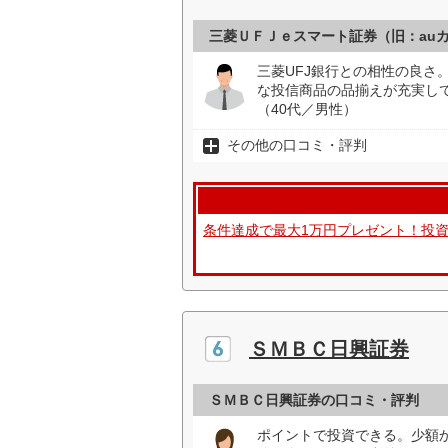
三菱ＵＦＪｅスマート証券（旧：au
三菱UFJ銀行との相性の良さ
な投信商品の品揃えが充実し
（40代／男性）
その他の口コミ・評判
条件達成で最大1万円プレゼント！投
ＳＭＢＣ日興証券
ＳＭＢＣ日興証券の口コミ・評判
ポイントで投資できる。少額