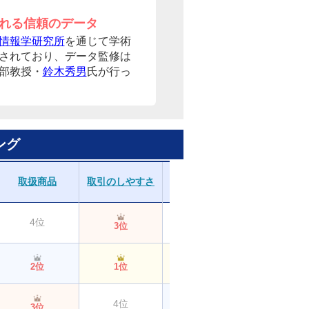
れる信頼のデータ
情報学研究所
を通じて学術
されており、データ監修は
部教授・
鈴木秀男
氏が行っ
ング
取扱商品
取引のしやすさ
分析ツール
資産管理
4位
4位
3位
3位
2位
1位
1位
1位
4位
5位
3位
2位