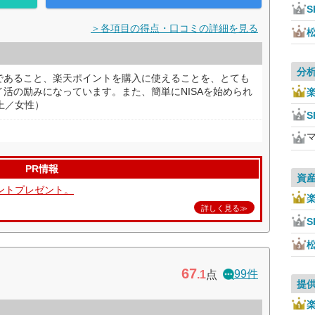
S
＞各項目の得点・口コミの詳細を見る
分
であること、楽天ポイントを購入に使えることを、とても
活の励みになっています。また、簡単にNISAを始められ
上／女性）
S
PR情報
資
ントプレゼント。
詳しく見る≫
S
67
99件
.1
点
提