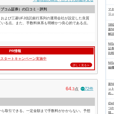
＞各項目の得点・口コミの詳細を見る
カブコム証券）の口コミ・評判
マ
リッ
。および三菱UFJ信託銀行系列の運用会社が設定した良質
ている点。また、手数料体系も明瞭かつ良心的である点。
SB
新N
解
NI
証
PR情報
比
資スタートキャンペーン実施中
NI
詳しく見る≫
融
新N
64
72件
.3
点
ッ
め...
iD
つ
から取引できる。一定金額まで手数料がかからない。予想
情...