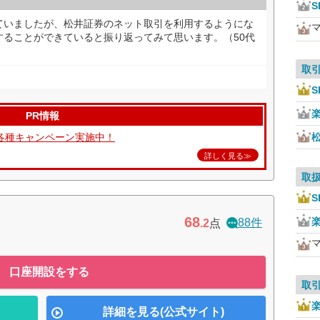
S
ていましたが、松井証券のネット取引を利用するようにな
することができていると振り返ってみて思います。（50代
取
S
PR情報
各種キャンペーン実施中！
詳しく見る≫
取
S
68
88件
.2
点
口座開設をする
取
詳細を見る(公式サイト)