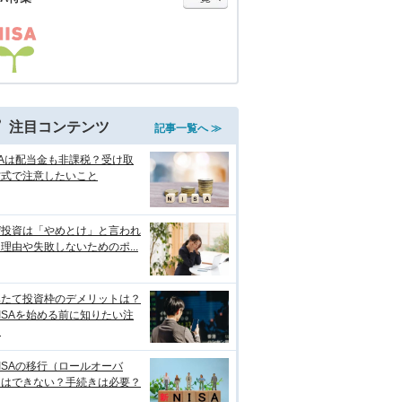
注目コンテンツ
記事一覧へ ≫
SAは配当金も非課税？受け取
方式で注意したいこと
ぜ投資は「やめとけ」と言われ
理由や失敗しないためのポ...
みたて投資枠のデメリットは？
ISAを始める前に知りたい注
点
ISAの移行（ロールオーバ
）はできない？手続きは必要？