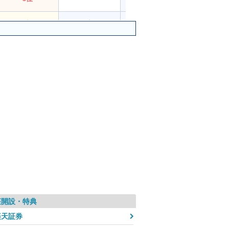
1位
2位
2位
2位
7位
7位
7位
6位
6位
6位
ー
9位
8位
9位
8位
ー
座開設・特典
楽天証券