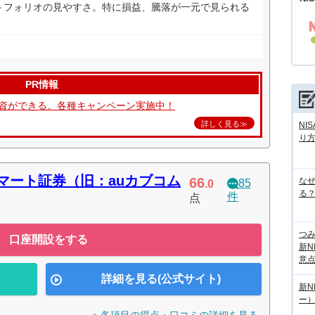
トフォリオの見やすさ。特に損益、騰落が一元で見られる
PR情報
て投資ができる。各種キャンペーン実施中！
詳しく見る≫
NI
り
マート証券（旧：auカブコム
66
な
85
.0
る？
件
点
つ
口座開設をする
新N
意
詳細を見る(公式サイト)
新N
ー