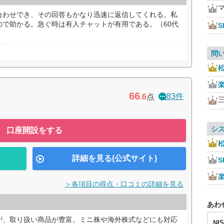
合わせでき、その回答もかなり迅速に返信してくれる。私
ので助かる。急ぐ時は有人チャットが有用である。（60代
S
問
66
83件
.6
点
シ
口座開設をする
詳細を見る(公式サイト)
S
＞各項目の得点・口コミの詳細を見る
あわ
が、取り扱い商品が豊富。ミニ株や海外株式などにも対応
NI