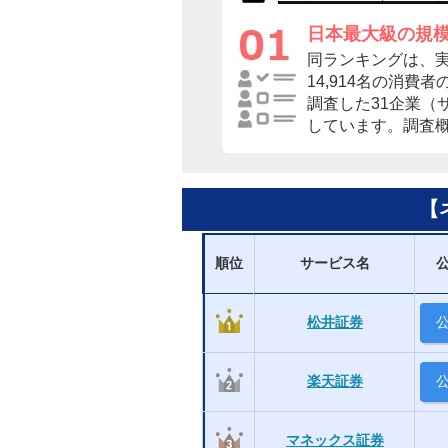
日本最大級の規
同ランキングは、
14,914名の消費
調査した31企業（
しています。調査
【
順位
サービス名
松井証券
楽天証券
マネックス証券