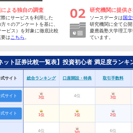
模による独自の調査
研究機関に提供さ
実際にサービスを利用した
ソースデータは
国立
者の方々のアンケートを基に、
研究機関に全て公開
サービス）を対象に徹底比較
慶應義塾大学理工学
概要は
こちら
。
ています。
ネット証券比較一覧表】投資初心者 満足度ランキ
公式サイト
総合ランキング
口座開設・特典
取引手数料
公式サイト
4位
3位
3位
公式サイト
1位
1位
2位
4位
6位
3位