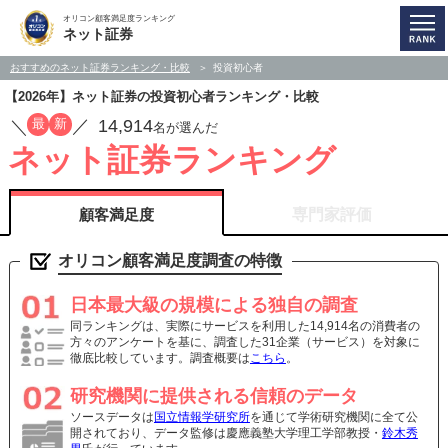
オリコン顧客満足度ランキング
ネット証券
おすすめのネット証券ランキング・比較
投資初心者
【2026年】ネット証券の投資初心者ランキング・比較
14,914
最
新
／
／
名が選んだ
ネット証券ランキング
顧客満足度
専門家評価
オリコン顧客満足度調査の特徴
日本最大級の規模による独自の調査
同ランキングは、実際にサービスを利用した14,914名の消費者の
方々のアンケートを基に、調査した31企業（サービス）を対象に
徹底比較しています。調査概要は
こちら
。
研究機関に提供される信頼のデータ
ソースデータは
国立情報学研究所
を通じて学術研究機関に全て公
開されており、データ監修は慶應義塾大学理工学部教授・
鈴木秀