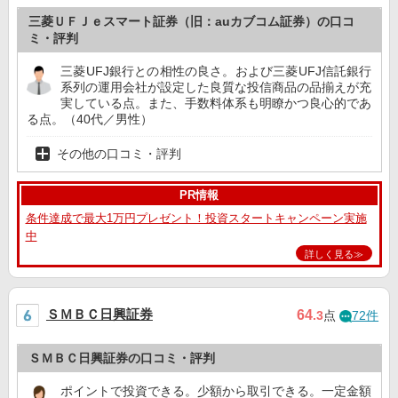
三菱ＵＦＪｅスマート証券（旧：auカブコム証券）の口コ
ミ・評判
三菱UFJ銀行との相性の良さ。および三菱UFJ信託銀行
系列の運用会社が設定した良質な投信商品の品揃えが充
実している点。また、手数料体系も明瞭かつ良心的であ
る点。（40代／男性）
その他の口コミ・評判
PR情報
条件達成で最大1万円プレゼント！投資スタートキャンペーン実施
中
詳しく見る≫
ＳＭＢＣ日興証券
64
.3
点
72件
ＳＭＢＣ日興証券の口コミ・評判
ポイントで投資できる。少額から取引できる。一定金額