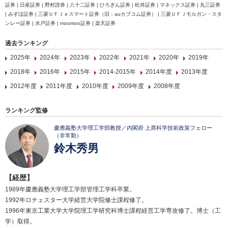
証券 | 日産証券 | 野村證券 | 八十二証券 | ひろぎん証券 | 松井証券 | マネックス証券 | 丸三証券
| みずほ証券 | 三菱ＵＦＪｅスマート証券（旧：auカブコム証券） | 三菱ＵＦＪモルガン・スタ
ンレー証券 | 水戸証券 | moomoo証券 | 楽天証券
過去ランキング
2025年
2024年
2023年
2022年
2021年
2020年
2019年
2018年
2016年
2015年
2014-2015年
2014年度
2013年度
2012年度
2011年度
2010年度
2009年度
2008年度
ランキング監修
慶應義塾大学理工学部教授／内閣府 上席科学技術政策フェロー
（非常勤）
鈴木秀男
【経歴】
1989年慶應義塾大学理工学部管理工学科卒業。
1992年ロチェスター大学経営大学院修士課程修了。
1996年東京工業大学大学院理工学研究科博士課程経営工学専攻修了。博士（工
学）取得。