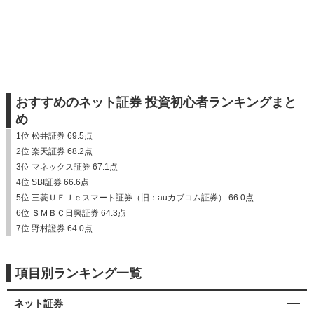
おすすめのネット証券 投資初心者ランキングまと
め
1位 松井証券 69.5点
2位 楽天証券 68.2点
3位 マネックス証券 67.1点
4位 SBI証券 66.6点
5位 三菱ＵＦＪｅスマート証券（旧：auカブコム証券） 66.0点
6位 ＳＭＢＣ日興証券 64.3点
7位 野村證券 64.0点
項目別ランキング一覧
ネット証券