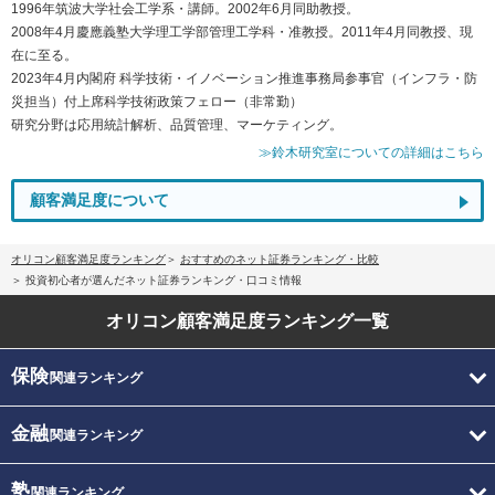
1996年筑波大学社会工学系・講師。2002年6月同助教授。
2008年4月慶應義塾大学理工学部管理工学科・准教授。2011年4月同教授、現
在に至る。
2023年4月内閣府 科学技術・イノベーション推進事務局参事官（インフラ・防
災担当）付上席科学技術政策フェロー（非常勤）
研究分野は応用統計解析、品質管理、マーケティング。
≫鈴木研究室についての詳細はこちら
顧客満足度について
オリコン顧客満足度ランキング
おすすめのネット証券ランキング・比較
投資初心者が選んだネット証券ランキング・口コミ情報
オリコン顧客満足度
ランキング一覧
保険
関連ランキング
金融
関連ランキング
塾
関連ランキング