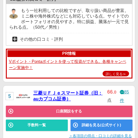
もう一社利用しての比較ですが、取り扱い商品が豊富。
ミニ株や海外株式などにも対応している点。サイトでの
ポートフォリオの見やすさ。特に損益、騰落が一元で見
られる点。（50代／男性）
その他の口コミ・評判
PR情報
Vポイント・Pontaポイントを使って投資ができる。各種キャンペ
ーン実施中！
詳しく見る≫
85
66
.0
三菱ＵＦＪｅスマート証券（旧：
auカブコム証券）
点
件
口座開設をする
手数料一覧
詳細を見る(公式サイト)
＞各項目の得点・口コミの詳細を見る