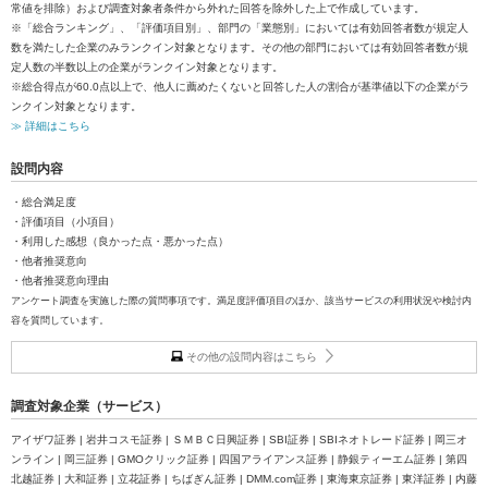
常値を排除）および調査対象者条件から外れた回答を除外した上で作成しています。
※「総合ランキング」、「評価項目別」、部門の「業態別」においては有効回答者数が規定人
数を満たした企業のみランクイン対象となります。その他の部門においては有効回答者数が規
定人数の半数以上の企業がランクイン対象となります。
※総合得点が60.0点以上で、他人に薦めたくないと回答した人の割合が基準値以下の企業がラ
ンクイン対象となります。
≫ 詳細はこちら
設問内容
・総合満足度
・評価項目（小項目）
・利用した感想（良かった点・悪かった点）
・他者推奨意向
・他者推奨意向理由
アンケート調査を実施した際の質問事項です。満足度評価項目のほか、該当サービスの利用状況や検討内
容を質問しています。
その他の設問内容はこちら
調査対象企業（サービス）
アイザワ証券 | 岩井コスモ証券 | ＳＭＢＣ日興証券 | SBI証券 | SBIネオトレード証券 | 岡三オ
ンライン | 岡三証券 | GMOクリック証券 | 四国アライアンス証券 | 静銀ティーエム証券 | 第四
北越証券 | 大和証券 | 立花証券 | ちばぎん証券 | DMM.com証券 | 東海東京証券 | 東洋証券 | 内藤