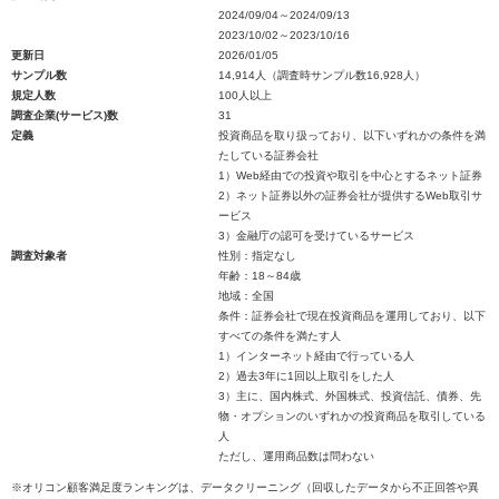
2024/09/04～2024/09/13
2023/10/02～2023/10/16
更新日
2026/01/05
サンプル数
14,914人（調査時サンプル数16,928人）
規定人数
100人以上
調査企業(サービス)数
31
定義
投資商品を取り扱っており、以下いずれかの条件を満
たしている証券会社
1）Web経由での投資や取引を中心とするネット証券
2）ネット証券以外の証券会社が提供するWeb取引サ
ービス
3）金融庁の認可を受けているサービス
調査対象者
性別：指定なし
年齢：18～84歳
地域：全国
条件：証券会社で現在投資商品を運用しており、以下
すべての条件を満たす人
1）インターネット経由で行っている人
2）過去3年に1回以上取引をした人
3）主に、国内株式、外国株式、投資信託、債券、先
物・オプションのいずれかの投資商品を取引している
人
ただし、運用商品数は問わない
※オリコン顧客満足度ランキングは、データクリーニング（回収したデータから不正回答や異