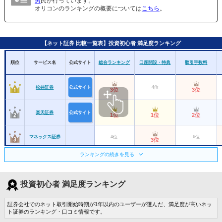
男
氏が行っています。
オリコンのランキングの概要については
こちら
。
【ネット証券 比較一覧表】投資初心者 満足度ランキング
順位
サービス名
公式サイト
総合ランキング
口座開設・特典
取引手数料
松井証券
公式サイト
4位
3位
3位
楽天証券
公式サイト
1位
1位
2位
マネックス証券
4位
6位
3位
ランキングの続きを見る
SBI証券
公式サイト
2位
2位
1位
三菱ＵＦＪｅス
投資初心者 満足度ランキング
マート証券
公式サイト
6位
6位
8位
（旧：auカブコ
ム証券）
証券会社でのネット取引開始時期が1年以内のユーザーが選んだ、満足度が高いネッ
ＳＭＢＣ日興証
ト証券のランキング・口コミ情報です。
7位
7位
10位
券