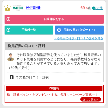
野村證券
12位
ー
ー
松井証券
69
.5
点
88件
口座開設をする
手数料一覧
詳細を見る(公式サイト)
＞各項目の得点・口コミの詳細を見る
松井証券の口コミ・評判
それ以前は店舗型証券を使っていましたが、松井証券の
ネット取引を利用するようになり、売買手数料をかなり
節約することができていると振り返ってみて思います。
（50代／男性）
その他の口コミ・評判
PR情報
松井証券ポイントをプレゼントする、各種キャンペーン実施中！
詳しく見る≫