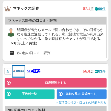
マネックス証券
67
.1
点
99件
マネックス証券の口コミ・評判
疑問点が出たらメールで問い合わせでき、その回答もか
なり迅速に返信してくれる。私は難聴で電話が利用出来
ないので助かる。急ぐ時は有人チャットが有用である。
（60代以上／男性）
その他の口コミ・評判
SBI証券
66
.6
点
83件
口座開設をする
手数料一覧
詳細を見る(公式サイト)
＞各項目の得点・口コミの詳細を見る
SBI証券の口コミ・評判