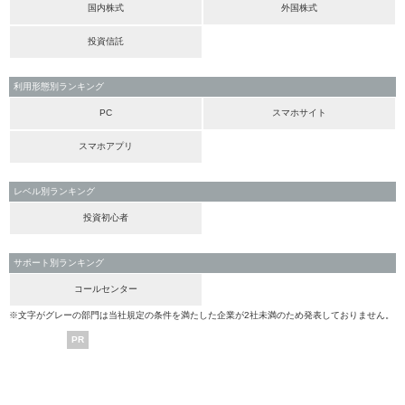
国内株式
外国株式
投資信託
利用形態別ランキング
PC
スマホサイト
スマホアプリ
レベル別ランキング
投資初心者
サポート別ランキング
コールセンター
※文字がグレーの部門は当社規定の条件を満たした企業が2社未満のため発表しておりません。
PR