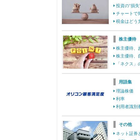
投資の“損
チャートで
税金はどう
株主優待
株主優待、
株主優待、
「ネクス」
用語集
理論株価
利率
利用者識別
その他
ネット証券