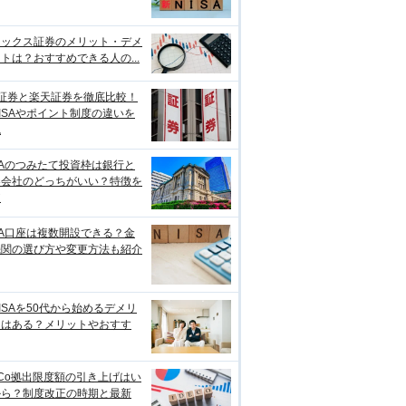
ネックス証券のメリット・デメ
トは？おすすめできる人の...
I証券と楽天証券を徹底比較！
ISAやポイント制度の違いを
説
SAのつみたて投資枠は銀行と
券会社のどっちがいい？特徴を
較
SA口座は複数開設できる？金
機関の選び方や変更方法も紹介
ISAを50代から始めるデメリ
トはある？メリットやおすす
eCo拠出限度額の引き上げはい
から？制度改正の時期と最新