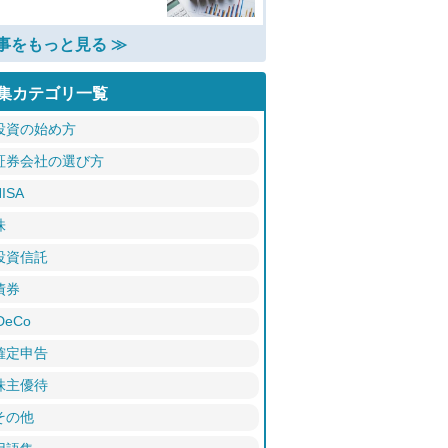
事をもっと見る ≫
集カテゴリ一覧
投資の始め方
証券会社の選び方
ISA
株
投資信託
債券
DeCo
確定申告
株主優待
その他