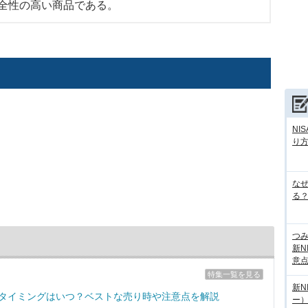
全性の高い商品である。
NI
り
な
る？
つ
新N
意
特集一覧を見る
新N
売却タイミングはいつ？ベストな売り時や注意点を解説
ー