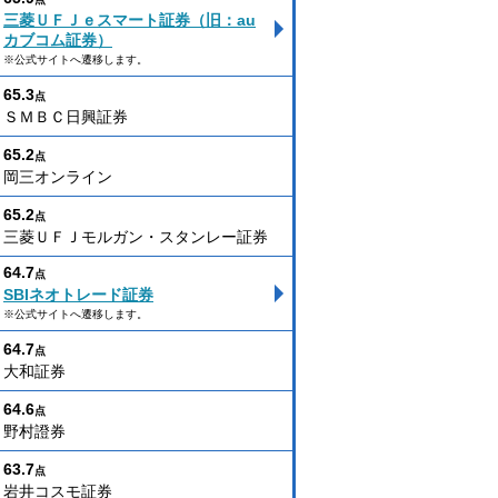
三菱ＵＦＪｅスマート証券（旧：au
カブコム証券）
※公式サイトへ遷移します。
65.3
点
ＳＭＢＣ日興証券
65.2
点
岡三オンライン
65.2
点
三菱ＵＦＪモルガン・スタンレー証券
64.7
点
SBIネオトレード証券
※公式サイトへ遷移します。
64.7
点
大和証券
64.6
点
野村證券
63.7
点
岩井コスモ証券