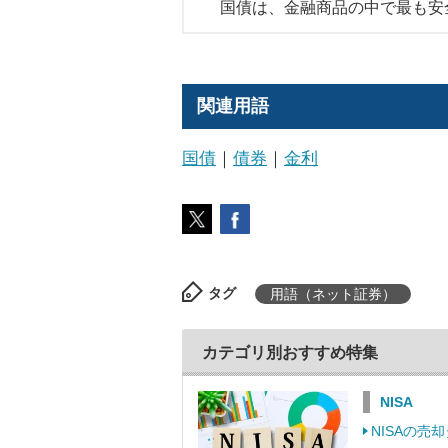
国債は、金融商品の中で最も安
関連用語
国債
｜
債券
｜
金利
タグ
用語（ネット証券）
カテゴリ別おすすめ特集
NISA
NISAの