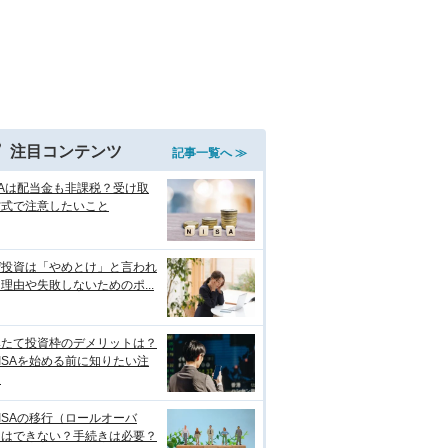
注目コンテンツ
記事一覧へ ≫
SAは配当金も非課税？受け取
方式で注意したいこと
ぜ投資は「やめとけ」と言われ
理由や失敗しないためのポ...
みたて投資枠のデメリットは？
ISAを始める前に知りたい注
点
ISAの移行（ロールオーバ
）はできない？手続きは必要？