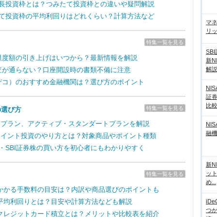
の成長投資枠とは？つみたて投資枠との違いや疑問解説
みたて投資枠の平均利回りはどれくらい？計算方法など
マ
リッ
特集一覧を見る
SB
拠出限度額の引き上げはいつから？最新情報を解説
新N
解
の審査が通らない？口座開設時の書類不備に注意
（イデコ）のおすすめ金融機関は？選び方のポイント
NI
証
比
特集一覧を見る
の選び方
取引プラン、アクティブ・スタンダートプランを解説
NI
融
のポイント投資のやり方とは？対象商品やポイント種類
新・SBI証券株の買い方を初心者にもわかりやすく
新N
ッ
特集一覧を見る
め...
かかる手数料の目安は？内訳や商品選びのポイントも
平均利回りとは？目安や計算方法なども解説
iD
つ
クレジットカード積立とは？メリットや比較表を紹介