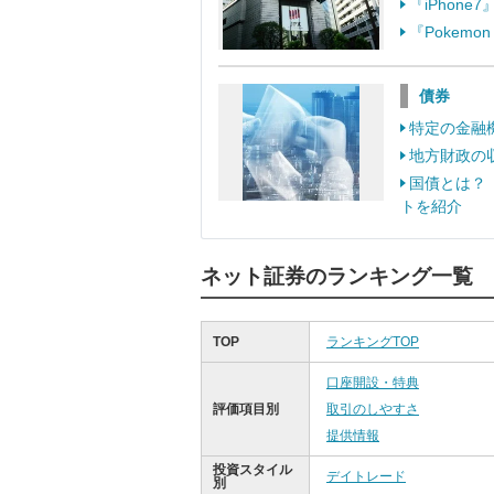
『iPhon
『Pokem
債券
特定の金融
地方財政の
国債とは？
トを紹介
ネット証券のランキング一覧
TOP
ランキングTOP
口座開設・特典
評価項目別
取引のしやすさ
提供情報
投資スタイル
デイトレード
別