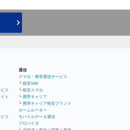
通信
ト
スマホ・携帯通信サービス
└
格安SIM
ービス
└
格安スマホ
サイト
└
携帯キャリア
└
携帯キャリア格安ブランド
ホームルーター
ービス
モバイルデータ通信
ト
プロバイダ
└
北海道
｜
東北
｜
関東
｜
東海