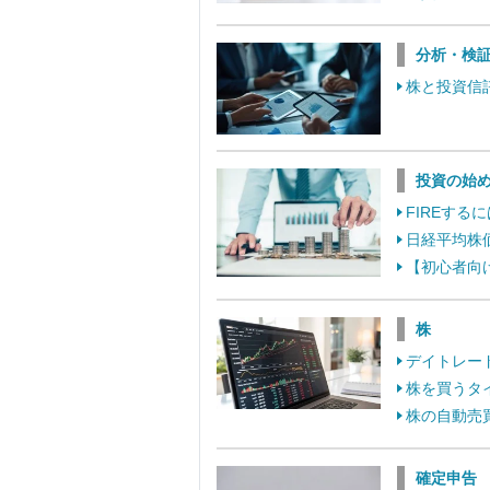
分析・検
株と投資信
投資の始
FIREす
日経平均株
【初心者向
株
デイトレー
株を買うタ
株の自動売
確定申告