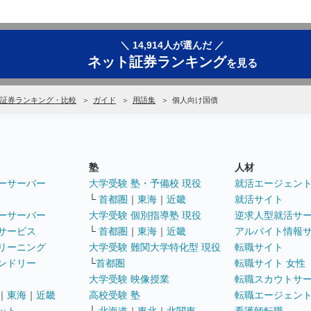
＼ 14,914人が選んだ ／
ネット証券ランキング
を見る
証券ランキング・比較
ガイド
用語集
個人向け国債
塾
人材
ーサーバー
大学受験 塾・予備校 現役
就活エージェン
└
首都圏
｜
東海
｜
近畿
就活サイト
ーサーバー
大学受験 個別指導塾 現役
逆求人型就活サ
サービス
└
首都圏
｜
東海
｜
近畿
アルバイト情報
リーニング
大学受験 難関大学特化型 現役
転職サイト
ンドリー
└
首都圏
転職サイト 女性
大学受験 映像授業
転職スカウトサ
｜
東海
｜
近畿
高校受験 塾
転職エージェン
ット
└
北海道
｜
東北
｜
北関東
看護師転職