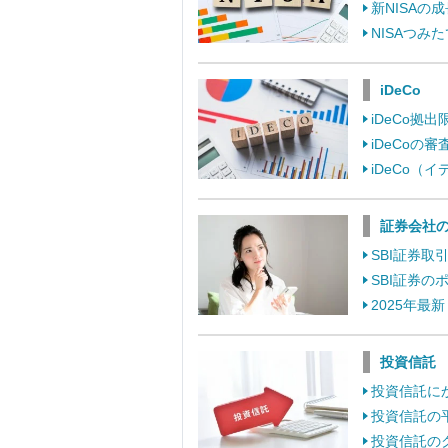
新NISA
NISAつ
iDeCo
iDeCo
iDeCo
iDeCo
証券会社
SBI証券
SBI証券
2025年最
投資信託
投資信託に
投資信託の
投資信託の