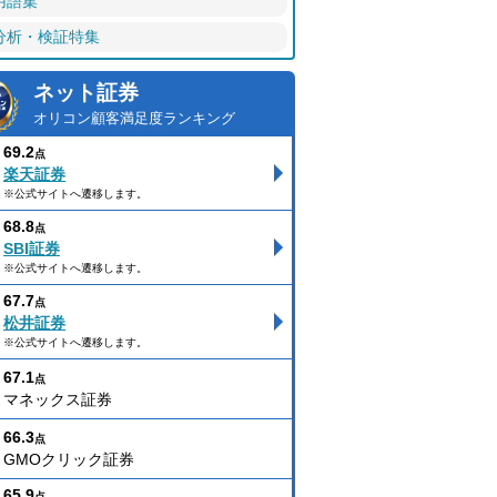
用語集
分析・検証特集
ネット証券
オリコン顧客満足度ランキング
69.2
点
楽天証券
※公式サイトへ遷移します。
68.8
点
SBI証券
※公式サイトへ遷移します。
67.7
点
松井証券
※公式サイトへ遷移します。
67.1
点
マネックス証券
66.3
点
GMOクリック証券
65.9
点