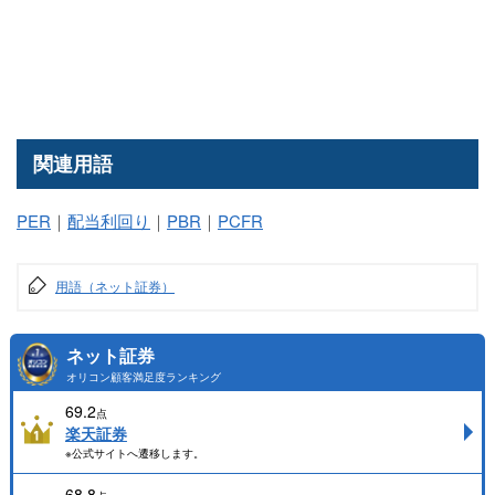
関連用語
PER
｜
配当利回り
｜
PBR
｜
PCFR
用語（ネット証券）
ネット証券
オリコン顧客満足度ランキング
69.2
点
楽天証券
※公式サイトへ遷移します。
68.8