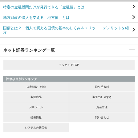
特定の金融機関だけが発行できる「金融債」とは
地方財政の収入を支える「地方債」とは
国債とは？ 個人で買える国債の基本のしくみ＆メリット・デメリットを紹
介
ネット証券ランキング一覧
ランキングTOP
評価項目別ランキング
口座開設・特典
取引手数料
取扱商品
取引のしやすさ
分析ツール
資産管理
提供情報
問い合わせ
システムの安定性