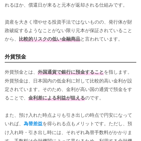
れるほか、償還日が来ると元本が返却される仕組みです。
資産を大きく増やせる投資手法ではないものの、発行体が財
政破綻するようなことがない限り元本が保証されていること
から、
比較的リスクの低い金融商品
と言われています。
外貨預金
外貨預金とは、
外国通貨で銀行に預金すること
を指します。
外貨預金は、日本国内の低金利に対して比較的高い金利が設
定されています。そのため、金利が高い国の通貨で預金をす
ることで、
金利差による利益が狙える
のです。
また、預け入れた時点よりも引き出しの時点で円安になって
いれば、
為替差益
を得られる点もメリットです。ただし、預
け入れ時・引き出し時には、それぞれ為替手数料がかかりま
す。手数料は金融機関によって異なるため、利用する金融機