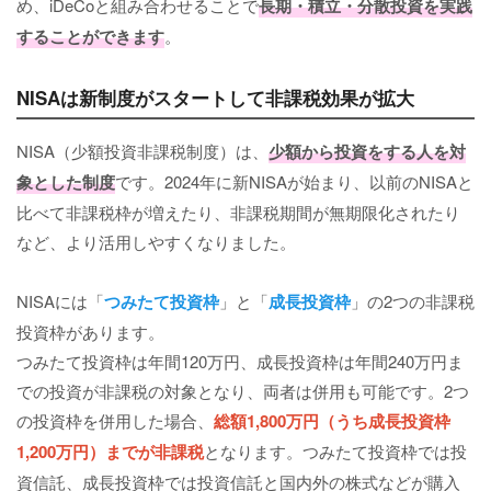
め、iDeCoと組み合わせることで
長期・積立・分散投資を実践
することができます
。
NISAは新制度がスタートして非課税効果が拡大
NISA（少額投資非課税制度）は、
少額から投資をする人を対
象とした制度
です。2024年に新NISAが始まり、以前のNISAと
比べて非課税枠が増えたり、非課税期間が無期限化されたり
など、より活用しやすくなりました。
NISAには「
つみたて投資枠
」と「
成長投資枠
」の2つの非課税
投資枠があります。
つみたて投資枠は年間120万円、成長投資枠は年間240万円ま
での投資が非課税の対象となり、両者は併用も可能です。2つ
の投資枠を併用した場合、
総額1,800万円（うち成長投資枠
1,200万円）までが非課税
となります。つみたて投資枠では投
資信託、成長投資枠では投資信託と国内外の株式などが購入