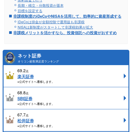
長期・積立・分散投資が基本
目標を設定する
非課税制度のiDeCoやNISAを活用して、効率的に資産形成する
iDeCoは掛金が全額控除で運用益も非課税
NISAは新制度がスタートして非課税効果が拡大
非課税メリットを活かすなら、投資信託への投資がおすすめ
ネット証券
オリコン顧客満足度ランキング
69.2
点
楽天証券
※公式サイトへ遷移します。
68.8
点
SBI証券
※公式サイトへ遷移します。
67.7
点
松井証券
※公式サイトへ遷移します。