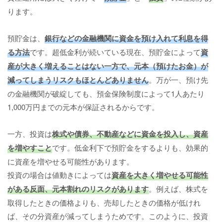
ります。
預貯金は、
銀行などの金融機関に資金を預け入れて利息を得
る方法
です。超低金利が続いている現在、預貯金によって
資
産が大きく増えることはない一方で、元本（預けたお金）が
減ってしまうリスクもほとんどありません
。万が一、預け先
の金融機関が破綻しても、預金保険制度によって1人あたり
1,000万円までの元本が保証されるからです。
一方、投資は
株式や債券、不動産などに資金を投入し、資産
を増やすこと
です。低金利下で預貯金をするよりも、効果的
に資産を増やせる可能性があります。
投資の場合は値動きによっては
資産を大きく増やせる可能性
がある反面、元本割れのリスクがあります
。例えば、株式を
取得したときの価格よりも、売却したときの価格が低けれ
ば、その分資産が減ってしまうためです。このように、投資