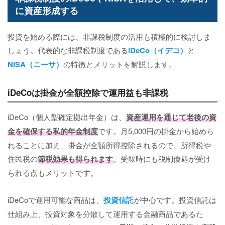
に資産形成する
投資を始める際には、非課税制度の活用も積極的に検討しま
しょう。代表的な非課税制度である
iDeCo（イデコ）
と
NISA（ニーサ）
の特徴とメリットを解説します。
iDeCoは掛金が全額控除で運用益も非課税
iDeCo（個人型確定拠出年金）は、
資産運用を通じて老後の資
金を確保する私的年金制度
です。月5,000円の掛金から始めら
れることに加え、掛金が全額所得控除されるので、所得税や
住民税の
節税効果も得られます
。受取時にも税制優遇が受け
られる点もメリットです。
iDeCoで運用可能な商品は、
投資信託
が中心です。投資信託は
仕組み上、投資対象を分散して運用する金融商品であるた