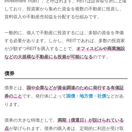
Investment Trust）」と呼ばれます。REITは証券取引所に上場
しており、投資家から集めた資金を複数の不動産に投資し、
賃料収入や不動産売却益を分配する仕組みです。
一般的に、個人で不動産に投資するには、多額の資金を準備
する必要があります。しかし、REITであれば、多数の投資家
が少額ずつREITを購入することで、
オフィスビルや商業施設
などの大規模な不動産にも投資が可能になる
のです。
債券
債券とは、
国や企業などが資金調達のために発行する有価証
券のこと
です。発行体によって
国債
・
地方債
・
社債
などがあ
ります。
債券の大きな特徴として、
満期（償還日）が設けられている
点
が挙げられます。債券の購入者は、定期的に利息が受け取