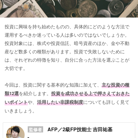
投資に興味を持ち始めたものの、具体的にどのような方法で
運用するべきか迷っている人は多いのではないでしょうか。
投資対象には、株式や投資信託、暗号資産のほか、金や不動
産など数多くの種類があります。投資で失敗しないために
は、それぞれの特徴を知り、自分に合った方法を選ぶことが
大切です。
今回は、投資に関する基本的な知識に加えて、
主な
投資の種
類
12選
を紹介します。
投資を成功させる上で押さえておきた
いポイント
や、
活用したい非課税制度
についても詳しく見て
いきましょう。
AFP／2級FP技能士 吉田祐基
監修者