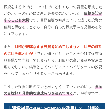
投資をする上では、いつまでにどれくらいの資産を形成した
いのか、何のために資産が必要なのかといった、
目標を設定
することも大切
です。目標金額や時期によって適した投資の
種類も異なることから、自分に合った投資手法を見極める際
に役立ちます。
また、
目標が曖昧なまま投資を始めてしまうと、目先の値動
きに目を奪われがち
です。値下がりしたことを受けて保有商
品を慌てて売却してしまったり、利回りの高い商品を安易に
選んでしまい、結果としてハイリスク・ハイリターンの投資
を行ってしまったりするケースもあります。
こうした投資判断のブレを極力なくしていくためにも、
資産
の目標額
と具体的な達成時期
を決めておく
ことが重要です。
非課税制度のiDeCoやNISAを活用して、効率的