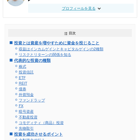
プロフィールを見る
目次
投資とは資産を増やすために資金を投じること
収益はインカムゲインとキャピタルゲインの2種類
リスクとリターンの関係を知る
代表的な投資の種類
株式
投資信託
ETF
REIT
債券
外貨預金
ファンドラップ
FX
暗号資産
不動産投資
コモディティ（商品）投資
先物取引
投資を成功させるポイント
余剰資金で行う