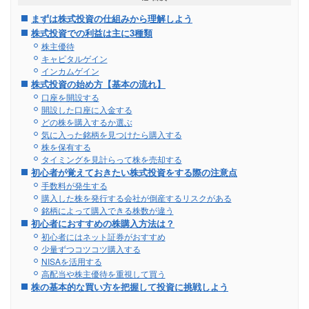
まずは株式投資の仕組みから理解しよう
株式投資での利益は主に3種類
株主優待
キャピタルゲイン
インカムゲイン
株式投資の始め方【基本の流れ】
口座を開設する
開設した口座に入金する
どの株を購入するか選ぶ
気に入った銘柄を見つけたら購入する
株を保有する
タイミングを見計らって株を売却する
初心者が覚えておきたい株式投資をする際の注意点
手数料が発生する
購入した株を発行する会社が倒産するリスクがある
銘柄によって購入できる株数が違う
初心者におすすめの株購入方法は？
初心者にはネット証券がおすすめ
少量ずつコツコツ購入する
NISAを活用する
高配当や株主優待を重視して買う
株の基本的な買い方を把握して投資に挑戦しよう