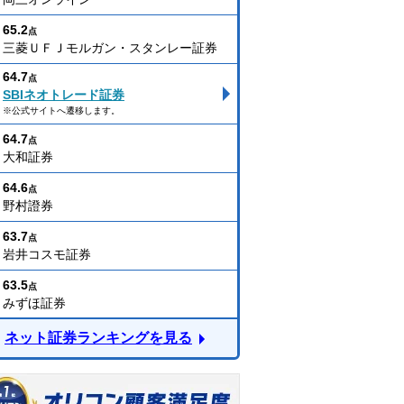
65.2
点
三菱ＵＦＪモルガン・スタンレー証券
64.7
点
SBIネオトレード証券
※公式サイトへ遷移します。
64.7
点
大和証券
64.6
点
野村證券
63.7
点
岩井コスモ証券
63.5
点
みずほ証券
ネット証券ランキングを見る