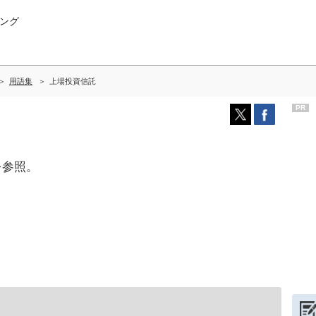
ング
用語集
上場投資信託
PR
を参照。