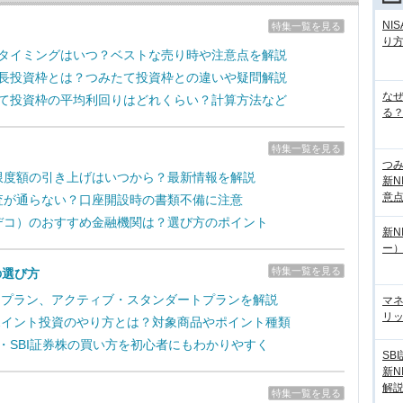
NI
特集一覧を見る
り
売却タイミングはいつ？ベストな売り時や注意点を解説
の成長投資枠とは？つみたて投資枠との違いや疑問解説
な
みたて投資枠の平均利回りはどれくらい？計算方法など
る？
特集一覧を見る
つ
拠出限度額の引き上げはいつから？最新情報を解説
新N
意
の審査が通らない？口座開設時の書類不備に注意
（イデコ）のおすすめ金融機関は？選び方のポイント
新N
ー
特集一覧を見る
の選び方
取引プラン、アクティブ・スタンダートプランを解説
マ
リッ
のポイント投資のやり方とは？対象商品やポイント種類
新・SBI証券株の買い方を初心者にもわかりやすく
SB
新N
解
特集一覧を見る