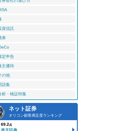
証券会社の選び方
ISA
株
投資信託
債券
DeCo
確定申告
株主優待
その他
用語集
分析・検証特集
ネット証券
オリコン顧客満足度ランキング
69.2
点
楽天証券