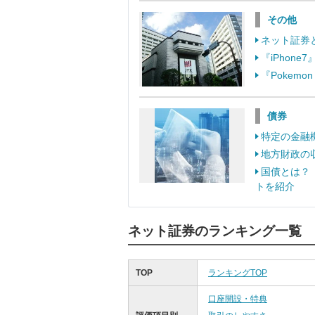
その他
ネット証券
『iPhon
『Pokem
債券
特定の金融
地方財政の
国債とは？
トを紹介
ネット証券のランキング一覧
TOP
ランキングTOP
口座開設・特典