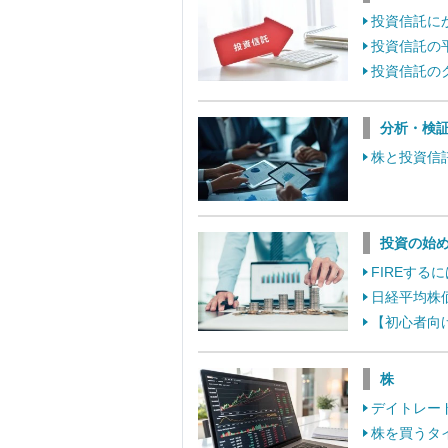
投資信託に
投資信託の
投資信託の
分析・検
株と投資信
投資の始
FIREす
日経平均株
【初心者向
株
デイトレー
株を買うタ