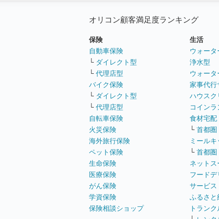
オリコン顧客満足度ランキング
保険
生活
自動車保険
ウォータ
└
ダイレクト型
浄水型
└
代理店型
ウォータ
バイク保険
家事代行
└
ダイレクト型
ハウスク
└
代理店型
コインラ
自転車保険
食材宅配
火災保険
└
首都圏
海外旅行保険
ミールキ
ペット保険
└
首都圏
生命保険
ネットス
医療保険
フードデ
がん保険
サービス
学資保険
ふるさと
保険相談ショップ
トランク