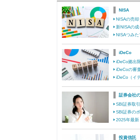
NISA
NISAの
新NISA
NISAつ
iDeCo
iDeCo
iDeCo
iDeCo
証券会社
SBI証券
SBI証券
2025年最
投資信託