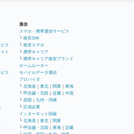
通信
ト
スマホ・携帯通信サービス
└
格安SIM
ービス
└
格安スマホ
サイト
└
携帯キャリア
└
携帯キャリア格安ブランド
ホームルーター
ービス
モバイルデータ通信
ト
プロバイダ
└
北海道
｜
東北
｜
関東
｜
東海
└
甲信越・北陸
｜
近畿
｜
中国
└
四国
｜
九州・沖縄
職
└
広域企業
インターネット回線
遣
└
北海道
｜
東北
｜
関東
└
甲信越・北陸
｜
東海
｜
近畿