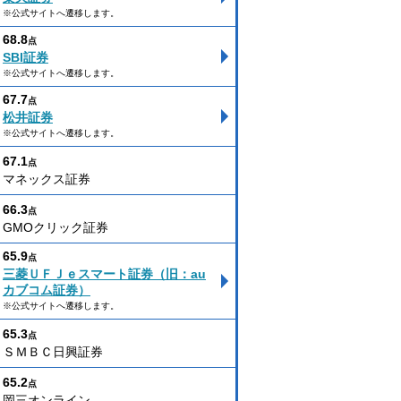
※公式サイトへ遷移します。
68.8
点
SBI証券
※公式サイトへ遷移します。
67.7
点
松井証券
※公式サイトへ遷移します。
67.1
点
マネックス証券
66.3
点
GMOクリック証券
65.9
点
三菱ＵＦＪｅスマート証券（旧：au
カブコム証券）
※公式サイトへ遷移します。
65.3
点
ＳＭＢＣ日興証券
65.2
点
岡三オンライン