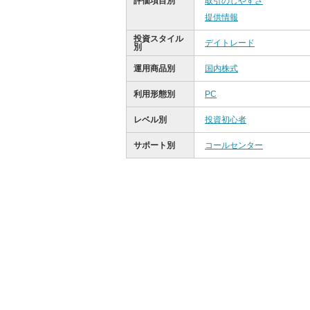
評価項目別
取引のしやすさ
提供情報
投資スタイル
デイトレード
別
運用商品別
国内株式
利用形態別
PC
レベル別
投資初心者
サポート別
コールセンター