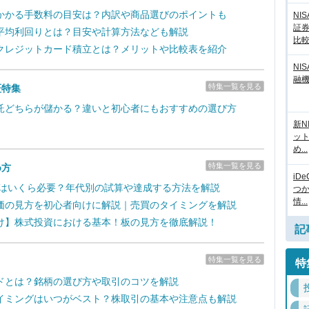
かかる手数料の目安は？内訳や商品選びのポイントも
NI
証
平均利回りとは？目安や計算方法なども解説
比
クレジットカード積立とは？メリットや比較表を紹介
NI
融
特集一覧を見る
証特集
託どちらが儲かる？違いと初心者にもおすすめの選び方
新N
ッ
め...
特集一覧を見る
め方
iD
るにはいくら必要？年代別の試算や達成する方法を解説
つ
情...
価の見方を初心者向けに解説｜売買のタイミングを解説
け】株式投資における基本！板の見方を徹底解説！
記
特集一覧を見る
特
ドとは？銘柄の選び方や取引のコツを解説
イミングはいつがベスト？株取引の基本や注意点も解説