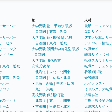
塾
人材
ーサーバー
大学受験 塾・予備校 現役
就活エージェン
└
首都圏
｜
東海
｜
近畿
就活サイト
ーサーバー
大学受験 個別指導塾 現役
逆求人型就活サ
サービス
└
首都圏
｜
東海
｜
近畿
アルバイト情報
リーニング
大学受験 難関大学特化型 現役
転職サイト
ンドリー
└
首都圏
転職サイト 女性
大学受験 映像授業
転職スカウトサ
｜
東海
｜
近畿
高校受験 塾
転職エージェン
ット
└
北海道
｜
東北
｜
北関東
看護師転職
｜
東海
｜
近畿
└
首都圏
｜
甲信越・北陸
介護転職
ーパー
└
東海
｜
近畿
｜
中国・四国
ハイクラス・
リバリー
└
九州・沖縄
ミドルクラス転
高校受験 個別指導塾
派遣会社
納税サイト
└
北海道
｜
東北
｜
北関東
工場・製造業派
ルーム
└
首都圏
｜
甲信越・北陸
派遣求人サイト