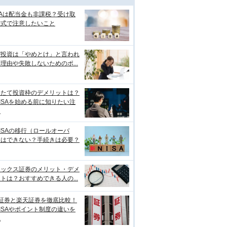
SAは配当金も非課税？受け取
方式で注意したいこと
ぜ投資は「やめとけ」と言われ
理由や失敗しないためのポ...
みたて投資枠のデメリットは？
ISAを始める前に知りたい注
点
ISAの移行（ロールオーバ
）はできない？手続きは必要？
ネックス証券のメリット・デメ
トは？おすすめできる人の...
I証券と楽天証券を徹底比較！
ISAやポイント制度の違いを
説