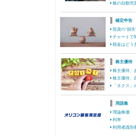
株の自動売
確定申告
投資の“損
チャートで
税金はどう
株主優待
株主優待、
株主優待、
「ネクス」
用語集
理論株価
利率
利用者識別