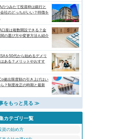
SAのつみたて投資枠は銀行と
券会社のどっちがいい？特徴を
較
SA口座は複数開設できる？金
機関の選び方や変更方法も紹介
ISAを50代から始めるデメリ
トはある？メリットやおすす
eCo拠出限度額の引き上げはい
から？制度改正の時期と最新
事をもっと見る ≫
集カテゴリ一覧
投資の始め方