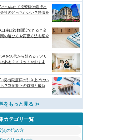
SAのつみたて投資枠は銀行と
券会社のどっちがいい？特徴を
較
SA口座は複数開設できる？金
機関の選び方や変更方法も紹介
ISAを50代から始めるデメリ
トはある？メリットやおすす
eCo拠出限度額の引き上げはい
から？制度改正の時期と最新
事をもっと見る ≫
集カテゴリ一覧
投資の始め方