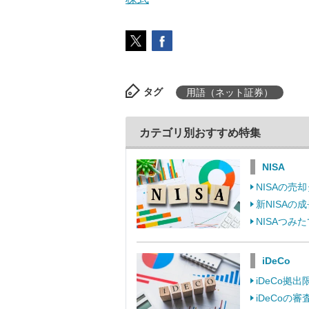
タグ
用語（ネット証券）
カテゴリ別おすすめ特集
NISA
NISAの
新NISA
NISAつ
iDeCo
iDeCo
iDeCo