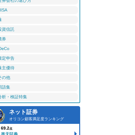
証券会社の選び方
ISA
株
投資信託
債券
DeCo
確定申告
株主優待
その他
用語集
分析・検証特集
ネット証券
オリコン顧客満足度ランキング
69.2
点
楽天証券