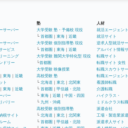
塾
人材
ーサーバー
大学受験 塾・予備校 現役
就活エージェン
└
首都圏
｜
東海
｜
近畿
就活サイト
ーサーバー
大学受験 個別指導塾 現役
逆求人型就活サ
サービス
└
首都圏
｜
東海
｜
近畿
アルバイト情報
リーニング
大学受験 難関大学特化型 現役
転職サイト
ンドリー
└
首都圏
転職サイト 女性
大学受験 映像授業
転職スカウトサ
｜
東海
｜
近畿
高校受験 塾
転職エージェン
ット
└
北海道
｜
東北
｜
北関東
看護師転職
｜
東海
｜
近畿
└
首都圏
｜
甲信越・北陸
介護転職
ーパー
└
東海
｜
近畿
｜
中国・四国
ハイクラス・
リバリー
└
九州・沖縄
ミドルクラス転
高校受験 個別指導塾
派遣会社
納税サイト
└
北海道
｜
東北
｜
北関東
工場・製造業派
ルーム
└
首都圏
｜
甲信越・北陸
派遣求人サイト