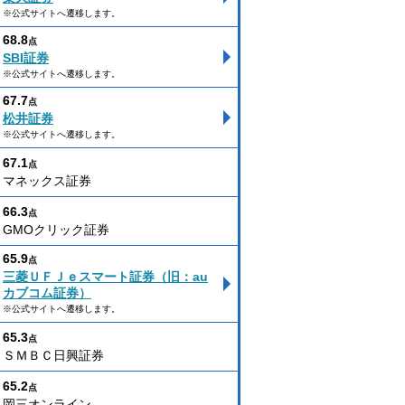
※公式サイトへ遷移します。
68.8
点
SBI証券
※公式サイトへ遷移します。
67.7
点
松井証券
※公式サイトへ遷移します。
67.1
点
マネックス証券
66.3
点
GMOクリック証券
65.9
点
三菱ＵＦＪｅスマート証券（旧：au
カブコム証券）
※公式サイトへ遷移します。
65.3
点
ＳＭＢＣ日興証券
65.2
点
岡三オンライン