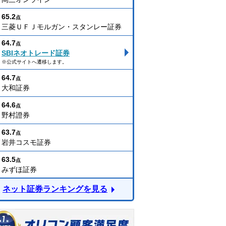
65.2
点
三菱ＵＦＪモルガン・スタンレー証券
64.7
点
SBIネオトレード証券
※公式サイトへ遷移します。
64.7
点
大和証券
64.6
点
野村證券
63.7
点
岩井コスモ証券
63.5
点
みずほ証券
ネット証券ランキングを見る