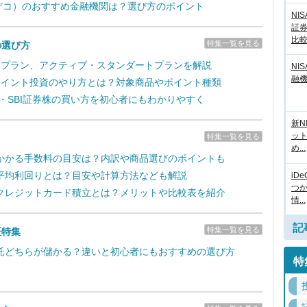
（イデコ）のおすすめ金融機関は？選び方のポイント
NI
証
比
特集一覧を見る
の選び方
取引プラン、アクティブ・スタンダートプランを解説
NI
融
のポイント投資のやり方とは？対象商品やポイント種類
新・SBI証券株の買い方を初心者にもわかりやすく
新N
ッ
特集一覧を見る
め...
かかる手数料の目安は？内訳や商品選びのポイントも
平均利回りとは？目安や計算方法なども解説
iD
つ
クレジットカード積立とは？メリットや比較表を紹介
情...
記
特集一覧を見る
証特集
託どちらが儲かる？違いと初心者にもおすすめの選び方
特