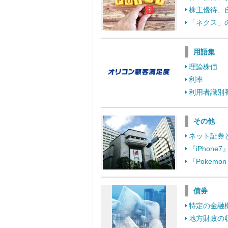
株主優待、
「ネクス」
用語集
理論株価
利率
利用者識別
その他
ネット証券
『iPhon
『Pokem
債券
特定の金融
地方財政の