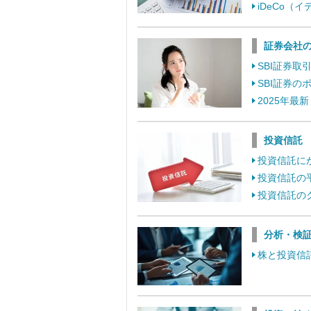
iDeCo
証券会社
SBI証券
SBI証券
2025年最
投資信託
投資信託に
投資信託の
投資信託の
分析・検
株と投資信