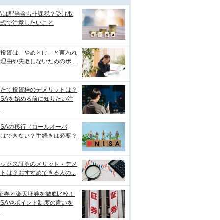
SAは配当金も非課税？受け取
方式で注意したいこと
ぜ投資は「やめとけ」と言われ
理由や失敗しないためのポ...
みたて投資枠のデメリットは？
ISAを始める前に知りたい注
点
ISAの移行（ロールオーバ
）はできない？手続きは必要？
ネックス証券のメリット・デメ
トは？おすすめできる人の...
I証券と楽天証券を徹底比較！
ISAやポイント制度の違いを
説