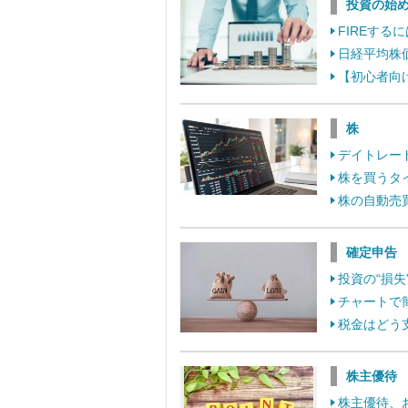
投資の始
FIREす
日経平均株
【初心者向
株
デイトレー
株を買うタ
株の自動売
確定申告
投資の“損
チャートで
税金はどう
株主優待
株主優待、