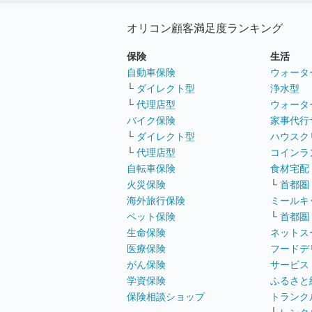
オリコン顧客満足度ランキング
保険
生活
自動車保険
ウォータ
└
ダイレクト型
浄水型
└
代理店型
ウォータ
バイク保険
家事代行
└
ダイレクト型
ハウスク
└
代理店型
コインラ
自転車保険
食材宅配
火災保険
└
首都圏
海外旅行保険
ミールキ
ペット保険
└
首都圏
生命保険
ネットス
医療保険
フードデ
がん保険
サービス
学資保険
ふるさと
保険相談ショップ
トランク