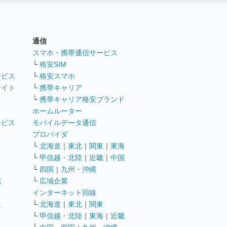
通信
ト
スマホ・携帯通信サービス
└
格安SIM
ービス
└
格安スマホ
サイト
└
携帯キャリア
└
携帯キャリア格安ブランド
ホームルーター
ービス
モバイルデータ通信
ト
プロバイダ
└
北海道
｜
東北
｜
関東
｜
東海
└
甲信越・北陸
｜
近畿
｜
中国
└
四国
｜
九州・沖縄
職
└
広域企業
インターネット回線
遣
└
北海道
｜
東北
｜
関東
└
甲信越・北陸
｜
東海
｜
近畿