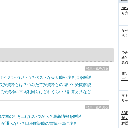
NI
り
な
る？
つ
新N
意
特集一覧を見る
新N
売却タイミングはいつ？ベストな売り時や注意点を解説
ー
の成長投資枠とは？つみたて投資枠との違いや疑問解説
みたて投資枠の平均利回りはどれくらい？計算方法など
マ
リッ
特集一覧を見る
SB
拠出限度額の引き上げはいつから？最新情報を解説
新N
解
の審査が通らない？口座開設時の書類不備に注意