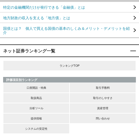
特定の金融機関だけが発行できる「金融債」とは
地方財政の収入を支える「地方債」とは
国債とは？ 個人で買える国債の基本のしくみ＆メリット・デメリットを紹
介
ネット証券ランキング一覧
ランキングTOP
評価項目別ランキング
口座開設・特典
取引手数料
取扱商品
取引のしやすさ
分析ツール
資産管理
提供情報
問い合わせ
システムの安定性