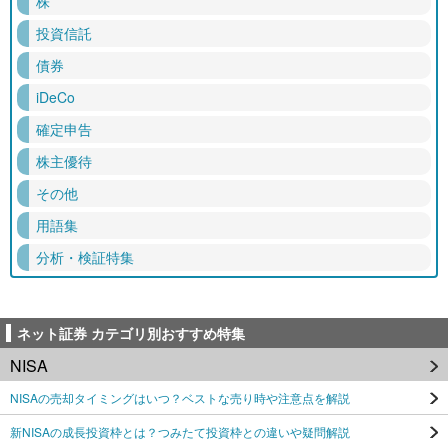
株
投資信託
債券
iDeCo
確定申告
株主優待
その他
用語集
分析・検証特集
ネット証券 カテゴリ別おすすめ特集
NISA
NISAの売却タイミングはいつ？ベストな売り時や注意点を解説
新NISAの成長投資枠とは？つみたて投資枠との違いや疑問解説