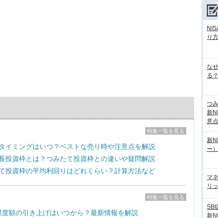
NI
り
な
る？
つ
新N
意
特集一覧を見る
新N
売却タイミングはいつ？ベストな売り時や注意点を解説
ー
の成長投資枠とは？つみたて投資枠との違いや疑問解説
みたて投資枠の平均利回りはどれくらい？計算方法など
マ
リッ
特集一覧を見る
SB
拠出限度額の引き上げはいつから？最新情報を解説
新N