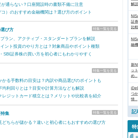
解
の審査が通らない？口座開設時の書類不備に注意
（イデコ）のおすすめ金融機関は？選び方のポイント
NI
証
比
特集一覧を見る
の選び方
取引プラン、アクティブ・スタンダートプランを解説
NI
融
のポイント投資のやり方とは？対象商品やポイント種類
新・SBI証券株の買い方を初心者にもわかりやすく
新N
ッ
特集一覧を見る
め...
かかる手数料の目安は？内訳や商品選びのポイントも
平均利回りとは？目安や計算方法なども解説
iD
つ
クレジットカード積立とは？メリットや比較表を紹介
情...
記
特集一覧を見る
証特集
託どちらが儲かる？違いと初心者にもおすすめの選び方
特