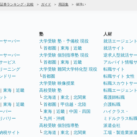
証券ランキング・比較
ガイド
用語集
値洗い
塾
人材
ーサーバー
大学受験 塾・予備校 現役
就活エージェン
└
首都圏
｜
東海
｜
近畿
就活サイト
ーサーバー
大学受験 個別指導塾 現役
逆求人型就活サ
サービス
└
首都圏
｜
東海
｜
近畿
アルバイト情報
リーニング
大学受験 難関大学特化型 現役
転職サイト
ンドリー
└
首都圏
転職サイト 女性
大学受験 映像授業
転職スカウトサ
｜
東海
｜
近畿
高校受験 塾
転職エージェン
ット
└
北海道
｜
東北
｜
北関東
看護師転職
｜
東海
｜
近畿
└
首都圏
｜
甲信越・北陸
介護転職
ーパー
└
東海
｜
近畿
｜
中国・四国
ハイクラス・
リバリー
└
九州・沖縄
ミドルクラス転
高校受験 個別指導塾
派遣会社
納税サイト
└
北海道
｜
東北
｜
北関東
工場・製造業派