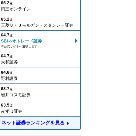
65.2
点
岡三オンライン
65.2
点
三菱ＵＦＪモルガン・スタンレー証券
64.7
点
SBIネオトレード証券
※公式サイトへ遷移します。
64.7
点
大和証券
64.6
点
野村證券
63.7
点
岩井コスモ証券
63.5
点
みずほ証券
ネット証券ランキングを見る