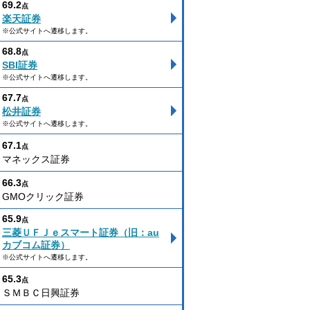
69.2
点
楽天証券
※公式サイトへ遷移します。
68.8
点
SBI証券
※公式サイトへ遷移します。
67.7
点
松井証券
※公式サイトへ遷移します。
67.1
点
マネックス証券
66.3
点
GMOクリック証券
65.9
点
三菱ＵＦＪｅスマート証券（旧：au
カブコム証券）
※公式サイトへ遷移します。
65.3
点
ＳＭＢＣ日興証券