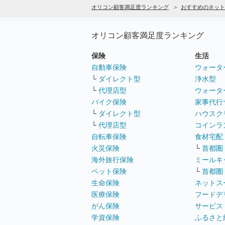
オリコン顧客満足度ランキング
おすすめのネット
オリコン顧客満足度ランキング
保険
生活
自動車保険
ウォータ
└
ダイレクト型
浄水型
└
代理店型
ウォータ
バイク保険
家事代行
└
ダイレクト型
ハウスク
└
代理店型
コインラ
自転車保険
食材宅配
火災保険
└
首都圏
海外旅行保険
ミールキ
ペット保険
└
首都圏
生命保険
ネットス
医療保険
フードデ
がん保険
サービス
学資保険
ふるさと