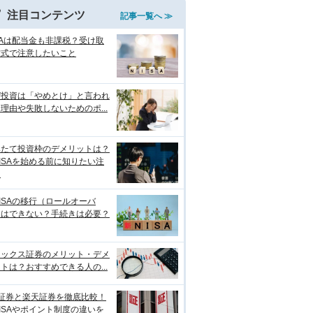
注目コンテンツ
記事一覧へ ≫
SAは配当金も非課税？受け取
方式で注意したいこと
ぜ投資は「やめとけ」と言われ
理由や失敗しないためのポ...
みたて投資枠のデメリットは？
ISAを始める前に知りたい注
点
ISAの移行（ロールオーバ
）はできない？手続きは必要？
ネックス証券のメリット・デメ
トは？おすすめできる人の...
I証券と楽天証券を徹底比較！
ISAやポイント制度の違いを