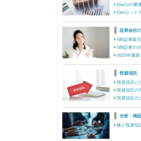
iDeCo
iDeCo
証券会社
SBI証券
SBI証券
2025年最
投資信託
投資信託に
投資信託の
投資信託の
分析・検
株と投資信