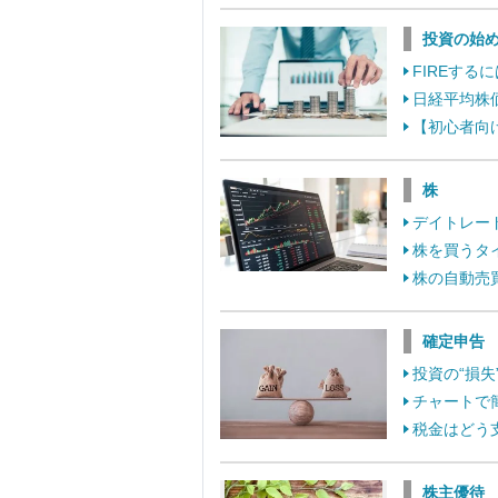
投資の始
FIREす
日経平均株
【初心者向
株
デイトレー
株を買うタ
株の自動売
確定申告
投資の“損
チャートで
税金はどう
株主優待