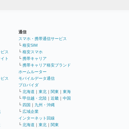
通信
ト
スマホ・携帯通信サービス
└
格安SIM
ービス
└
格安スマホ
サイト
└
携帯キャリア
└
携帯キャリア格安ブランド
ホームルーター
ービス
モバイルデータ通信
ト
プロバイダ
└
北海道
｜
東北
｜
関東
｜
東海
└
甲信越・北陸
｜
近畿
｜
中国
└
四国
｜
九州・沖縄
職
└
広域企業
インターネット回線
遣
└
北海道
｜
東北
｜
関東