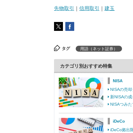
先物取引
｜
信用取引
｜
建玉
タグ
用語（ネット証券）
カテゴリ別おすすめ特集
NISA
NISAの
新NISA
NISAつ
iDeCo
iDeCo