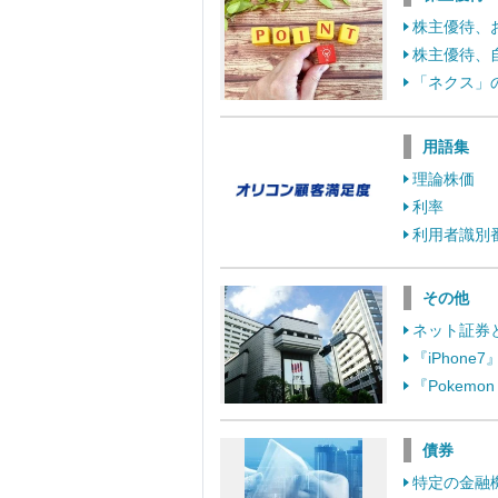
株主優待、
株主優待、
「ネクス」
用語集
理論株価
利率
利用者識別
その他
ネット証券
『iPhon
『Pokem
債券
特定の金融