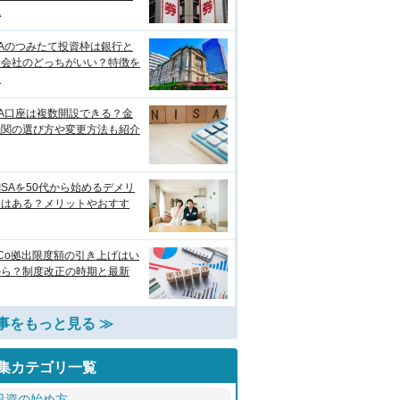
説
SAのつみたて投資枠は銀行と
券会社のどっちがいい？特徴を
較
SA口座は複数開設できる？金
機関の選び方や変更方法も紹介
ISAを50代から始めるデメリ
トはある？メリットやおすす
eCo拠出限度額の引き上げはい
から？制度改正の時期と最新
事をもっと見る ≫
集カテゴリ一覧
投資の始め方