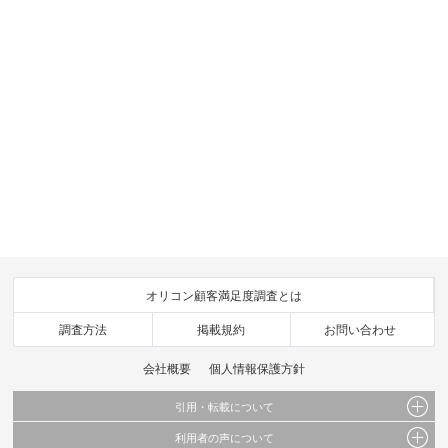
オリコン顧客満足度調査とは
調査方法
掲載規約
お問い合わせ
会社概要
個人情報保護方針
引用・転載について
利用者の声について
当サイトで公開されている情報（文字、写真、イラスト、画像データ等）及びこれらの配