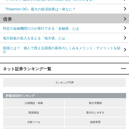
『Pokemon GO』最大の経済効果は一体なに？
債券
特定の金融機関だけが発行できる「金融債」とは
地方財政の収入を支える「地方債」とは
国債とは？ 個人で買える国債の基本のしくみ＆メリット・デメリットを紹
介
ネット証券ランキング一覧
ランキングTOP
評価項目別ランキング
口座開設・特典
取引手数料
取扱商品
取引のしやすさ
分析ツール
資産管理