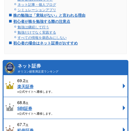
ネット記事・個人ブログ
シミュレーションアプリ
株の勉強は「意味がない」と言われる理由
初心者が株を勉強する際の注意点
勉強は継続して行う
勉強だけでなく実践する
すべての情報を鵜呑みにしない
初心者の場合はネット証券がおすすめ
ネット証券
オリコン顧客満足度ランキング
69.2
点
楽天証券
※公式サイトへ遷移します。
68.8
点
SBI証券
※公式サイトへ遷移します。
67.7
点
松井証券