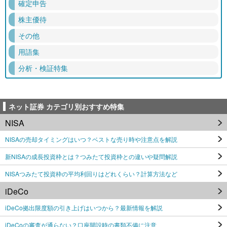
確定申告
株主優待
その他
用語集
分析・検証特集
ネット証券 カテゴリ別おすすめ特集
NISA
NISAの売却タイミングはいつ？ベストな売り時や注意点を解説
新NISAの成長投資枠とは？つみたて投資枠との違いや疑問解説
NISAつみたて投資枠の平均利回りはどれくらい？計算方法など
iDeCo
iDeCo拠出限度額の引き上げはいつから？最新情報を解説
iDeCoの審査が通らない？口座開設時の書類不備に注意