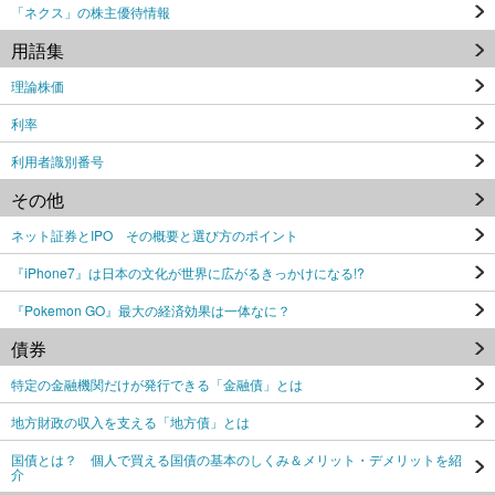
「ネクス」の株主優待情報
用語集
理論株価
利率
利用者識別番号
その他
ネット証券とIPO その概要と選び方のポイント
『iPhone7』は日本の文化が世界に広がるきっかけになる!?
『Pokemon GO』最大の経済効果は一体なに？
債券
特定の金融機関だけが発行できる「金融債」とは
地方財政の収入を支える「地方債」とは
国債とは？ 個人で買える国債の基本のしくみ＆メリット・デメリットを紹
介