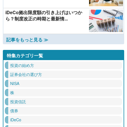
iDeCo拠出限度額の引き上げはいつか
ら？制度改正の時期と最新情...
記事をもっと見る ≫
特集カテゴリ一覧
投資の始め方
証券会社の選び方
NISA
株
投資信託
債券
iDeCo