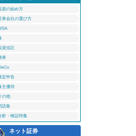
投資の始め方
証券会社の選び方
ISA
株
投資信託
債券
DeCo
確定申告
株主優待
その他
用語集
分析・検証特集
ネット証券