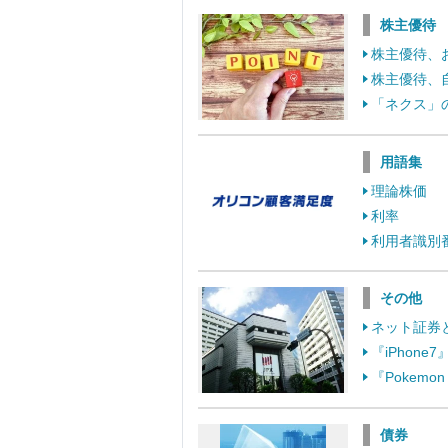
株主優待
株主優待、
株主優待、
「ネクス」
用語集
理論株価
利率
利用者識別
その他
ネット証券
『iPhon
『Pokem
債券