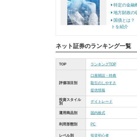
特定の金融
地方財政の
国債とは？
トを紹介
ネット証券のランキング一覧
TOP
ランキングTOP
口座開設・特典
評価項目別
取引のしやすさ
提供情報
投資スタイル
デイトレード
別
運用商品別
国内株式
利用形態別
PC
レベル別
投資初心者