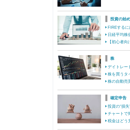
投資の始
FIREす
日経平均株
【初心者向
株
デイトレー
株を買うタ
株の自動売
確定申告
投資の“損
チャートで
税金はどう