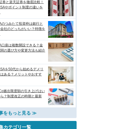
I証券と楽天証券を徹底比較！
ISAやポイント制度の違いを
説
SAのつみたて投資枠は銀行と
券会社のどっちがいい？特徴を
較
SA口座は複数開設できる？金
機関の選び方や変更方法も紹介
ISAを50代から始めるデメリ
トはある？メリットやおすす
eCo拠出限度額の引き上げはい
から？制度改正の時期と最新
事をもっと見る ≫
集カテゴリ一覧