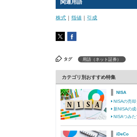
関連用語
株式
｜
指値
｜
引成
タグ
用語（ネット証券）
カテゴリ別おすすめ特集
NISA
NISAの
新NISA
NISAつ
iDeCo