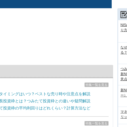
NI
り
な
る？
つ
新N
意
特集一覧を見る
新N
売却タイミングはいつ？ベストな売り時や注意点を解説
ー
の成長投資枠とは？つみたて投資枠との違いや疑問解説
みたて投資枠の平均利回りはどれくらい？計算方法など
マ
リッ
特集一覧を見る