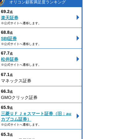
オリコン顧客満足度ランキング
69.2
点
楽天証券
※公式サイトへ遷移します。
68.8
点
SBI証券
※公式サイトへ遷移します。
67.7
点
松井証券
※公式サイトへ遷移します。
67.1
点
マネックス証券
66.3
点
GMOクリック証券
65.9
点
三菱ＵＦＪｅスマート証券（旧：au
カブコム証券）
※公式サイトへ遷移します。
65.3
点