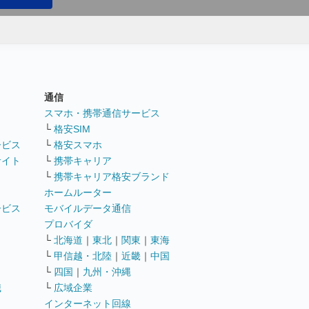
通信
ト
スマホ・携帯通信サービス
└
格安SIM
ービス
└
格安スマホ
サイト
└
携帯キャリア
└
携帯キャリア格安ブランド
ホームルーター
ービス
モバイルデータ通信
ト
プロバイダ
└
北海道
｜
東北
｜
関東
｜
東海
└
甲信越・北陸
｜
近畿
｜
中国
└
四国
｜
九州・沖縄
職
└
広域企業
インターネット回線