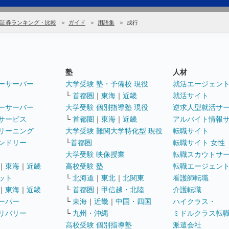
証券ランキング・比較
ガイド
用語集
成行
塾
人材
ーサーバー
大学受験 塾・予備校 現役
就活エージェン
└
首都圏
｜
東海
｜
近畿
就活サイト
ーサーバー
大学受験 個別指導塾 現役
逆求人型就活サ
サービス
└
首都圏
｜
東海
｜
近畿
アルバイト情報
リーニング
大学受験 難関大学特化型 現役
転職サイト
ンドリー
└
首都圏
転職サイト 女性
大学受験 映像授業
転職スカウトサ
｜
東海
｜
近畿
高校受験 塾
転職エージェン
ット
└
北海道
｜
東北
｜
北関東
看護師転職
｜
東海
｜
近畿
└
首都圏
｜
甲信越・北陸
介護転職
ーパー
└
東海
｜
近畿
｜
中国・四国
ハイクラス・
リバリー
└
九州・沖縄
ミドルクラス転
高校受験 個別指導塾
派遣会社