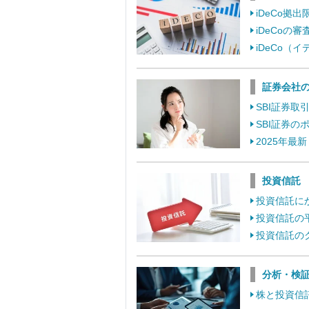
iDeCo
iDeCo
iDeCo
証券会社
SBI証券
SBI証券
2025年最
投資信託
投資信託に
投資信託の
投資信託の
分析・検
株と投資信