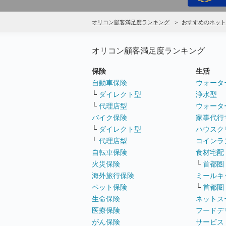
オリコン顧客満足度ランキング
おすすめのネット
オリコン顧客満足度ランキング
保険
生活
自動車保険
ウォータ
└
ダイレクト型
浄水型
└
代理店型
ウォータ
バイク保険
家事代行
└
ダイレクト型
ハウスク
└
代理店型
コインラ
自転車保険
食材宅配
火災保険
└
首都圏
海外旅行保険
ミールキ
ペット保険
└
首都圏
生命保険
ネットス
医療保険
フードデ
がん保険
サービス