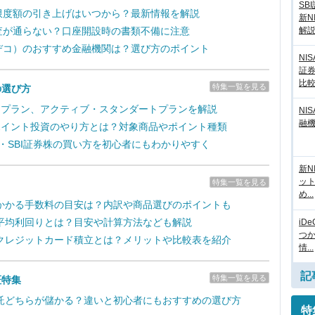
SB
拠出限度額の引き上げはいつから？最新情報を解説
新N
解
の審査が通らない？口座開設時の書類不備に注意
（イデコ）のおすすめ金融機関は？選び方のポイント
NI
証
比
特集一覧を見る
の選び方
取引プラン、アクティブ・スタンダートプランを解説
NI
融
のポイント投資のやり方とは？対象商品やポイント種類
新・SBI証券株の買い方を初心者にもわかりやすく
新N
ッ
特集一覧を見る
め...
かかる手数料の目安は？内訳や商品選びのポイントも
平均利回りとは？目安や計算方法なども解説
iD
つ
クレジットカード積立とは？メリットや比較表を紹介
情...
記
特集一覧を見る
証特集
託どちらが儲かる？違いと初心者にもおすすめの選び方
特