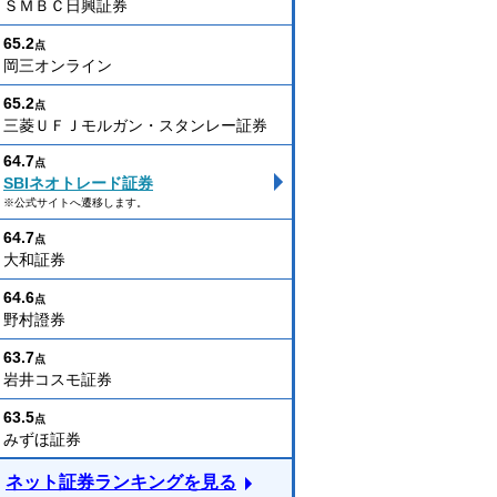
ＳＭＢＣ日興証券
65.2
点
岡三オンライン
65.2
点
三菱ＵＦＪモルガン・スタンレー証券
64.7
点
SBIネオトレード証券
※公式サイトへ遷移します。
64.7
点
大和証券
64.6
点
野村證券
63.7
点
岩井コスモ証券
63.5
点
みずほ証券
ネット証券ランキングを見る