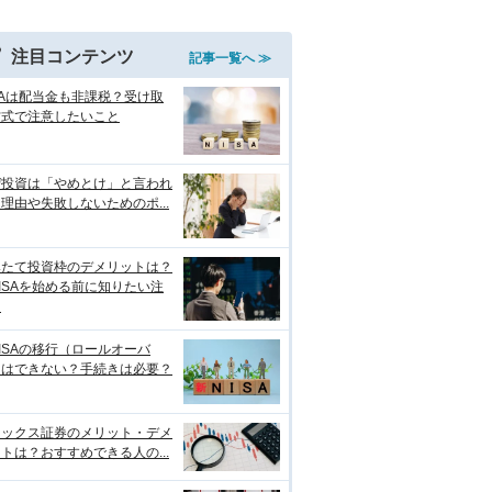
注目コンテンツ
記事一覧へ ≫
SAは配当金も非課税？受け取
方式で注意したいこと
ぜ投資は「やめとけ」と言われ
理由や失敗しないためのポ...
みたて投資枠のデメリットは？
ISAを始める前に知りたい注
点
ISAの移行（ロールオーバ
）はできない？手続きは必要？
ネックス証券のメリット・デメ
トは？おすすめできる人の...