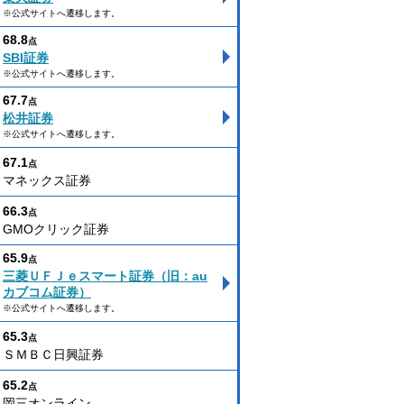
※公式サイトへ遷移します。
68.8
点
SBI証券
※公式サイトへ遷移します。
67.7
点
松井証券
※公式サイトへ遷移します。
67.1
点
マネックス証券
66.3
点
GMOクリック証券
65.9
点
三菱ＵＦＪｅスマート証券（旧：au
カブコム証券）
※公式サイトへ遷移します。
65.3
点
ＳＭＢＣ日興証券
65.2
点
岡三オンライン