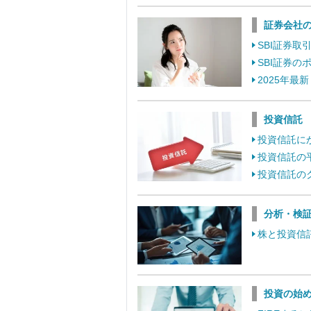
証券会社
SBI証券
SBI証券
2025年最
投資信託
投資信託に
投資信託の
投資信託の
分析・検
株と投資信
投資の始