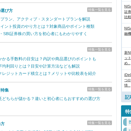
NI
特集一覧を見る
の選び方
証
比
取引プラン、アクティブ・スタンダートプランを解説
のポイント投資のやり方とは？対象商品やポイント種類
NI
新・SBI証券株の買い方を初心者にもわかりやすく
融
特集一覧を見る
新N
ッ
かかる手数料の目安は？内訳や商品選びのポイントも
め...
平均利回りとは？目安や計算方法なども解説
クレジットカード積立とは？メリットや比較表を紹介
iD
つ
情...
特集一覧を見る
証特集
記
託どちらが儲かる？違いと初心者にもおすすめの選び方
特
特集一覧を見る
め方