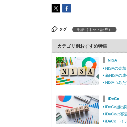
タグ
用語（ネット証券）
カテゴリ別おすすめ特集
NISA
NISAの
新NISA
NISAつ
iDeCo
iDeCo
iDeCo
iDeCo