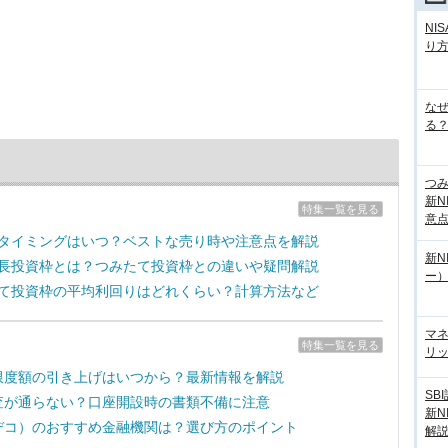
NI
り
な
る？
つ
新N
特集一覧を見る
意
売却タイミングはいつ？ベストな売り時や注意点を解説
新N
の成長投資枠とは？つみたて投資枠との違いや疑問解説
ー
みたて投資枠の平均利回りはどれくらい？計算方法など
マ
特集一覧を見る
リッ
拠出限度額の引き上げはいつから？最新情報を解説
SB
の審査が通らない？口座開設時の書類不備に注意
新N
（イデコ）のおすすめ金融機関は？選び方のポイント
解