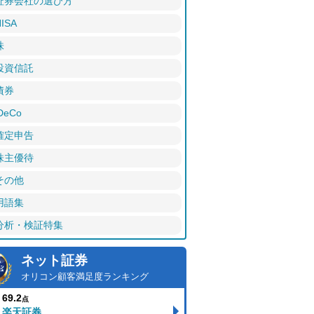
証券会社の選び方
ISA
株
投資信託
債券
DeCo
確定申告
株主優待
その他
用語集
分析・検証特集
ネット証券
オリコン顧客満足度ランキング
69.2
点
楽天証券