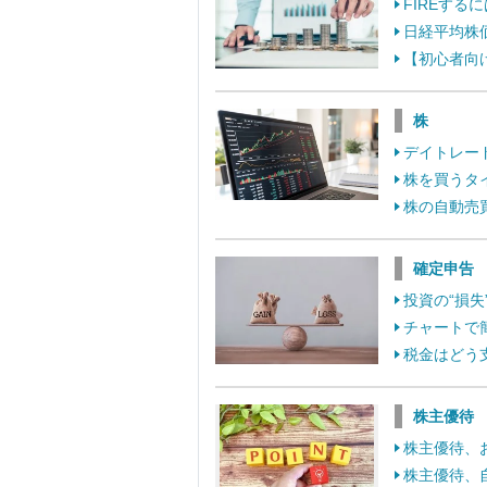
FIREす
日経平均株
【初心者向
株
デイトレー
株を買うタ
株の自動売
確定申告
投資の“損
チャートで
税金はどう
株主優待
株主優待、
株主優待、