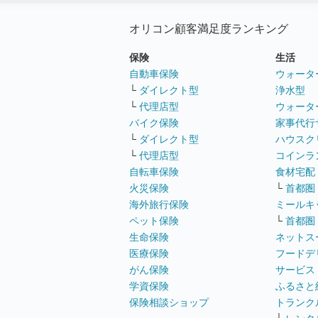
オリコン顧客満足度ランキング
保険
生活
自動車保険
ウォータ
└
ダイレクト型
浄水型
└
代理店型
ウォータ
バイク保険
家事代行
└
ダイレクト型
ハウスク
└
代理店型
コインラ
自転車保険
食材宅配
火災保険
└
首都圏
海外旅行保険
ミールキ
ペット保険
└
首都圏
生命保険
ネットス
医療保険
フードデ
がん保険
サービス
学資保険
ふるさと
保険相談ショップ
トランク