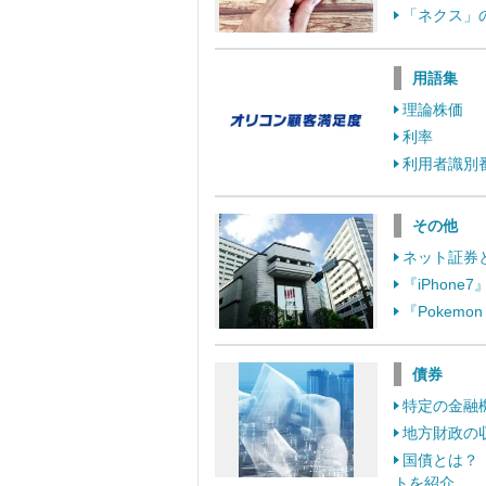
「ネクス」
用語集
理論株価
利率
利用者識別
その他
ネット証券
『iPhon
『Pokem
債券
特定の金融
地方財政の
国債とは？
トを紹介