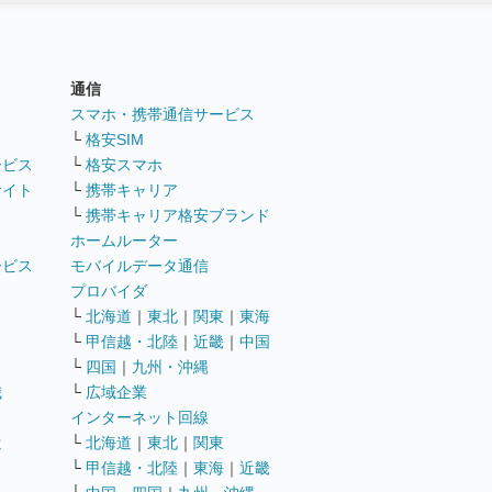
通信
ト
スマホ・携帯通信サービス
└
格安SIM
ービス
└
格安スマホ
サイト
└
携帯キャリア
└
携帯キャリア格安ブランド
ホームルーター
ービス
モバイルデータ通信
ト
プロバイダ
└
北海道
｜
東北
｜
関東
｜
東海
└
甲信越・北陸
｜
近畿
｜
中国
└
四国
｜
九州・沖縄
職
└
広域企業
インターネット回線
遣
└
北海道
｜
東北
｜
関東
└
甲信越・北陸
｜
東海
｜
近畿