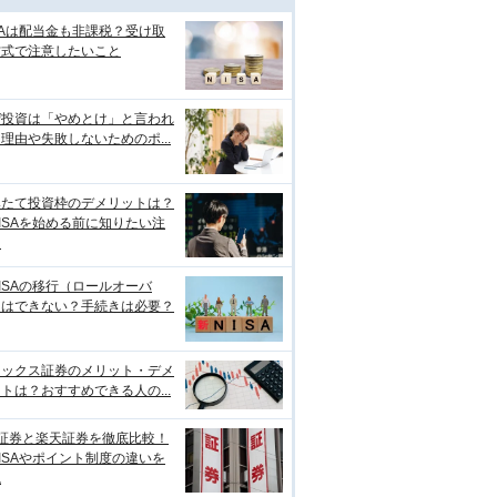
SAは配当金も非課税？受け取
方式で注意したいこと
ぜ投資は「やめとけ」と言われ
理由や失敗しないためのポ...
みたて投資枠のデメリットは？
ISAを始める前に知りたい注
点
ISAの移行（ロールオーバ
）はできない？手続きは必要？
ネックス証券のメリット・デメ
トは？おすすめできる人の...
I証券と楽天証券を徹底比較！
ISAやポイント制度の違いを
説