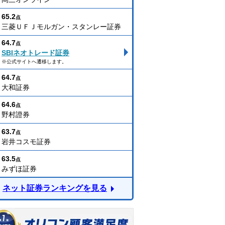
65.2
点
三菱ＵＦＪモルガン・スタンレー証券
64.7
点
SBIネオトレード証券
※公式サイトへ遷移します。
64.7
点
大和証券
64.6
点
野村證券
63.7
点
岩井コスモ証券
63.5
点
みずほ証券
ネット証券ランキングを見る