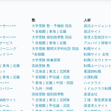
塾
人材
ーサーバー
大学受験 塾・予備校 現役
就活エージェン
└
首都圏
｜
東海
｜
近畿
就活サイト
ーサーバー
大学受験 個別指導塾 現役
逆求人型就活サ
サービス
└
首都圏
｜
東海
｜
近畿
アルバイト情報
リーニング
大学受験 難関大学特化型 現役
転職サイト
ンドリー
└
首都圏
転職サイト 女性
大学受験 映像授業
転職スカウトサ
｜
東海
｜
近畿
高校受験 塾
転職エージェン
ット
└
北海道
｜
東北
｜
北関東
看護師転職
｜
東海
｜
近畿
└
首都圏
｜
甲信越・北陸
介護転職
ーパー
└
東海
｜
近畿
｜
中国・四国
ハイクラス・
リバリー
└
九州・沖縄
ミドルクラス転
高校受験 個別指導塾
派遣会社
納税サイト
└
北海道
｜
東北
｜
北関東
工場・製造業派
ルーム
└
首都圏
｜
甲信越・北陸
派遣求人サイト