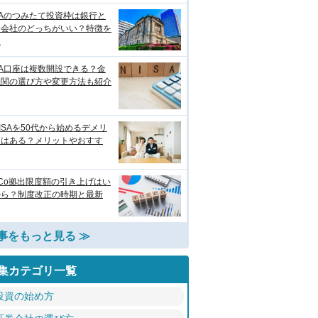
SAのつみたて投資枠は銀行と
券会社のどっちがいい？特徴を
較
SA口座は複数開設できる？金
機関の選び方や変更方法も紹介
ISAを50代から始めるデメリ
トはある？メリットやおすす
eCo拠出限度額の引き上げはい
から？制度改正の時期と最新
事をもっと見る ≫
集カテゴリ一覧
投資の始め方