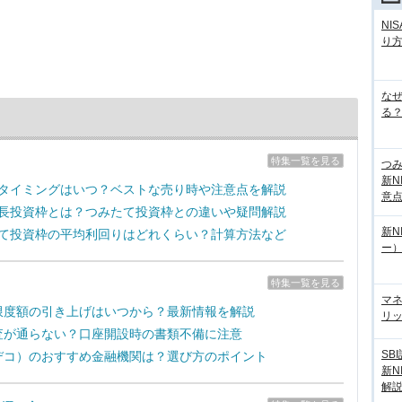
NI
り
な
る？
特集一覧を見る
つ
新N
売却タイミングはいつ？ベストな売り時や注意点を解説
意
の成長投資枠とは？つみたて投資枠との違いや疑問解説
新N
みたて投資枠の平均利回りはどれくらい？計算方法など
ー
特集一覧を見る
マ
拠出限度額の引き上げはいつから？最新情報を解説
リッ
の審査が通らない？口座開設時の書類不備に注意
SB
（イデコ）のおすすめ金融機関は？選び方のポイント
新N
解