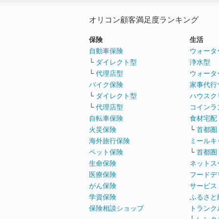
オリコン顧客満足度ランキング
保険
生活
自動車保険
ウォータ
└
ダイレクト型
浄水型
└
代理店型
ウォータ
バイク保険
家事代行
└
ダイレクト型
ハウスク
└
代理店型
コインラ
自転車保険
食材宅配
火災保険
└
首都圏
海外旅行保険
ミールキ
ペット保険
└
首都圏
生命保険
ネットス
医療保険
フードデ
がん保険
サービス
学資保険
ふるさと
保険相談ショップ
トランク