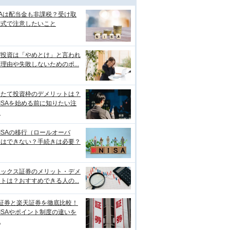
SAは配当金も非課税？受け取
方式で注意したいこと
ぜ投資は「やめとけ」と言われ
理由や失敗しないためのポ...
みたて投資枠のデメリットは？
ISAを始める前に知りたい注
点
ISAの移行（ロールオーバ
）はできない？手続きは必要？
ネックス証券のメリット・デメ
トは？おすすめできる人の...
I証券と楽天証券を徹底比較！
ISAやポイント制度の違いを
説