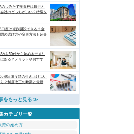
SAのつみたて投資枠は銀行と
券会社のどっちがいい？特徴を
較
SA口座は複数開設できる？金
機関の選び方や変更方法も紹介
ISAを50代から始めるデメリ
トはある？メリットやおすす
eCo拠出限度額の引き上げはい
から？制度改正の時期と最新
事をもっと見る ≫
集カテゴリ一覧
投資の始め方