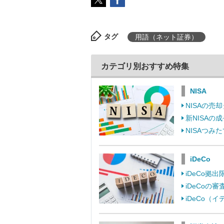
タグ
用語（ネット証券）
カテゴリ別おすすめ特集
NISA
NISAの
新NISA
NISAつ
iDeCo
iDeCo
iDeCo
iDeCo