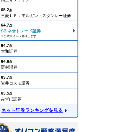
65.2
点
三菱ＵＦＪモルガン・スタンレー証券
64.7
点
SBIネオトレード証券
※公式サイトへ遷移します。
64.7
点
大和証券
64.6
点
野村證券
63.7
点
岩井コスモ証券
63.5
点
みずほ証券
ネット証券ランキングを見る