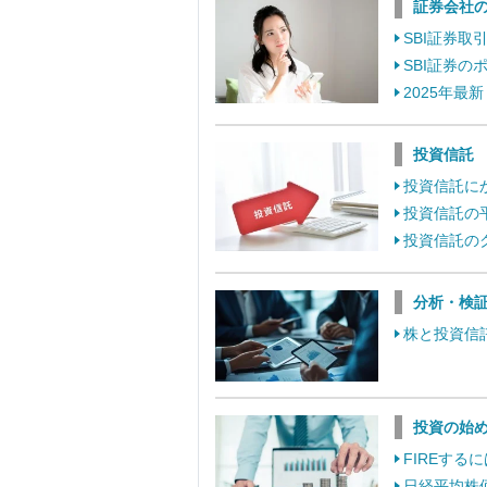
証券会社
SBI証券
SBI証券
2025年最
投資信託
投資信託に
投資信託の
投資信託の
分析・検
株と投資信
投資の始
FIREす
日経平均株