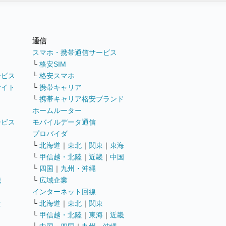
通信
ト
スマホ・携帯通信サービス
└
格安SIM
ービス
└
格安スマホ
サイト
└
携帯キャリア
└
携帯キャリア格安ブランド
ホームルーター
ービス
モバイルデータ通信
ト
プロバイダ
└
北海道
｜
東北
｜
関東
｜
東海
└
甲信越・北陸
｜
近畿
｜
中国
└
四国
｜
九州・沖縄
職
└
広域企業
インターネット回線
遣
└
北海道
｜
東北
｜
関東
└
甲信越・北陸
｜
東海
｜
近畿