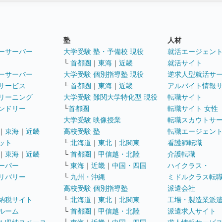
塾
人材
ーサーバー
大学受験 塾・予備校 現役
就活エージェン
└
首都圏
｜
東海
｜
近畿
就活サイト
ーサーバー
大学受験 個別指導塾 現役
逆求人型就活サ
サービス
└
首都圏
｜
東海
｜
近畿
アルバイト情報
リーニング
大学受験 難関大学特化型 現役
転職サイト
ンドリー
└
首都圏
転職サイト 女性
大学受験 映像授業
転職スカウトサ
｜
東海
｜
近畿
高校受験 塾
転職エージェン
ット
└
北海道
｜
東北
｜
北関東
看護師転職
｜
東海
｜
近畿
└
首都圏
｜
甲信越・北陸
介護転職
ーパー
└
東海
｜
近畿
｜
中国・四国
ハイクラス・
リバリー
└
九州・沖縄
ミドルクラス転
高校受験 個別指導塾
派遣会社
納税サイト
└
北海道
｜
東北
｜
北関東
工場・製造業派
ルーム
└
首都圏
｜
甲信越・北陸
派遣求人サイト