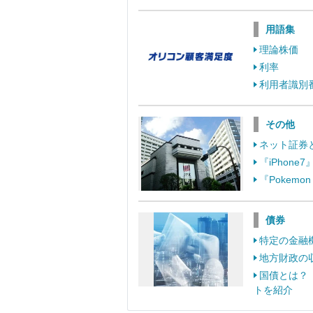
用語集
理論株価
利率
利用者識別
その他
ネット証券
『iPhon
『Pokem
債券
特定の金融
地方財政の
国債とは？
トを紹介