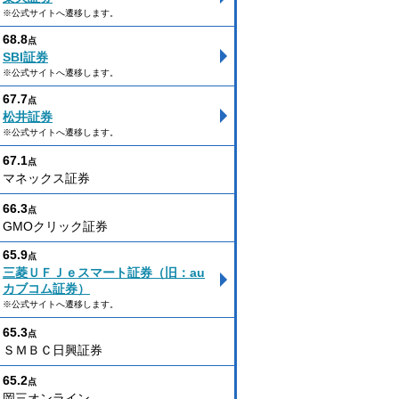
※公式サイトへ遷移します。
68.8
点
SBI証券
※公式サイトへ遷移します。
67.7
点
松井証券
※公式サイトへ遷移します。
67.1
点
マネックス証券
66.3
点
GMOクリック証券
65.9
点
三菱ＵＦＪｅスマート証券（旧：au
カブコム証券）
※公式サイトへ遷移します。
65.3
点
ＳＭＢＣ日興証券
65.2
点
岡三オンライン