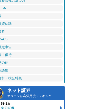
証券会社の選び方
ISA
株
投資信託
債券
DeCo
確定申告
株主優待
その他
用語集
分析・検証特集
ネット証券
オリコン顧客満足度ランキング
69.2
点
楽天証券