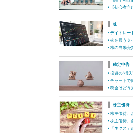
【初心者向
株
デイトレー
株を買うタ
株の自動売
確定申告
投資の“損
チャートで
税金はどう
株主優待
株主優待、
株主優待、
「ネクス」