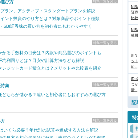
特集一覧を見る
の選び方
NI
取引プラン、アクティブ・スタンダートプランを解説
証
比
のポイント投資のやり方とは？対象商品やポイント種類
新・SBI証券株の買い方を初心者にもわかりやすく
NI
融
特集一覧を見る
かかる手数料の目安は？内訳や商品選びのポイントも
新N
平均利回りとは？目安や計算方法なども解説
ッ
め...
クレジットカード積立とは？メリットや比較表を紹介
iD
つ
特集一覧を見る
証特集
情...
託どちらが儲かる？違いと初心者にもおすすめの選び方
記
特
特集一覧を見る
め方
るにはいくら必要？年代別の試算や達成する方法を解説
価の見方を初心者向けに解説｜売買のタイミングを解説