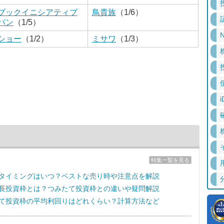
ブックイニシアティブ
鳥貴族
（1/6）
パン
（1/5）
N
ショー
（1/2）
ミサワ
（1/3）
i
特集一覧を見る
売却タイミングはいつ？ベストな売り時や注意点を解説
の成長投資枠とは？つみたて投資枠との違いや疑問解説
みたて投資枠の平均利回りはどれくらい？計算方法など