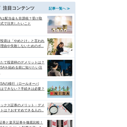
注目コンテンツ
記事一覧へ ≫
SAは配当金も非課税？受け取
方式で注意したいこと
ぜ投資は「やめとけ」と言われ
理由や失敗しないためのポ...
みたて投資枠のデメリットは？
ISAを始める前に知りたい注
点
ISAの移行（ロールオーバ
）はできない？手続きは必要？
ネックス証券のメリット・デメ
トは？おすすめできる人の...
I証券と楽天証券を徹底比較！