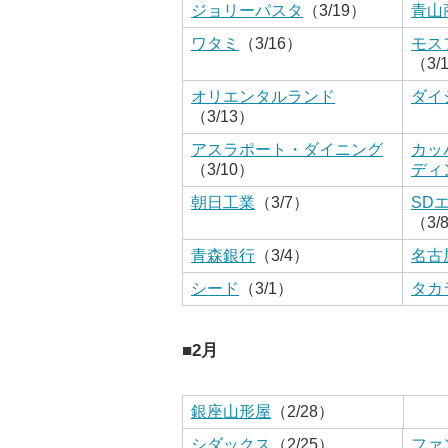
ジョリーパスタ
（3/19）
青山
ワタミ
（3/16）
モス
（3/
オリエンタルランド
ダイ
（3/13）
アスラポート・ダイニング
カッ
（3/10）
ディ
朝日工業
（3/7）
SD
（3/
青森銀行
（3/4）
名古
シード
（3/1）
タカ
■2月
銀座山形屋
（2/28）
シダックス
（2/25）
ファ