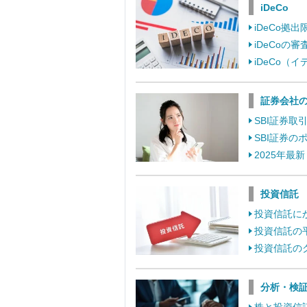
iDeCo
iDeCo
iDeCo
iDeCo
証券会社
SBI証券
SBI証券
2025年最
投資信託
投資信託に
投資信託の
投資信託の
分析・検