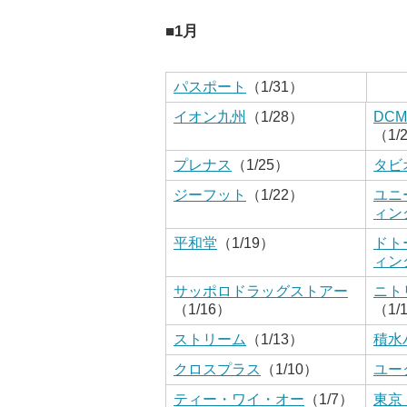
■1月
パスポート
（1/31）
イオン九州
（1/28）
DC
（1/
プレナス
（1/25）
タビ
ジーフット
（1/22）
ユニ
ィン
平和堂
（1/19）
ドト
ィン
サッポロドラッグストアー
ニト
（1/16）
（1/
ストリーム
（1/13）
積水
クロスプラス
（1/10）
ユー
ティー・ワイ・オー
（1/7）
東京