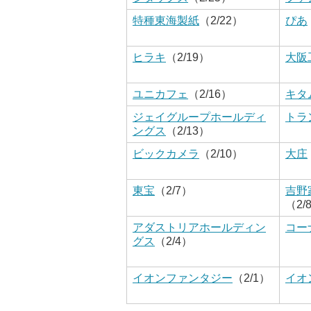
特種東海製紙
（2/22）
ぴあ
ヒラキ
（2/19）
大阪
ユニカフェ
（2/16）
キタ
ジェイグループホールディ
トラ
ングス
（2/13）
ビックカメラ
（2/10）
大庄
東宝
（2/7）
吉野
（2/
アダストリアホールディン
コー
グス
（2/4）
イオンファンタジー
（2/1）
イオ