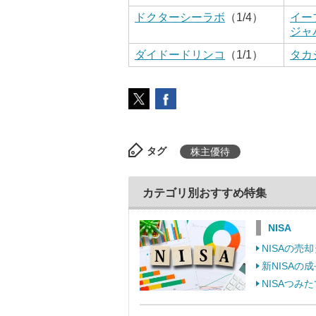
ドクターシーラボ
（1/4）
イー
ジャ
ダイドードリンコ
（1/1）
タカ
タグ
株主優待
カテゴリ別おすすめ特集
NISA
NISAの
新NISA
NISAつ