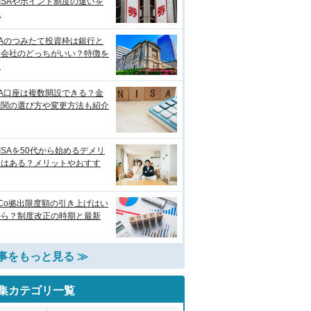
ISAやポイント制度の違いを
説
SAのつみたて投資枠は銀行と
券会社のどっちがいい？特徴を
較
SA口座は複数開設できる？金
機関の選び方や変更方法も紹介
ISAを50代から始めるデメリ
トはある？メリットやおすす
eCo拠出限度額の引き上げはい
から？制度改正の時期と最新
事をもっと見る ≫
集カテゴリ一覧