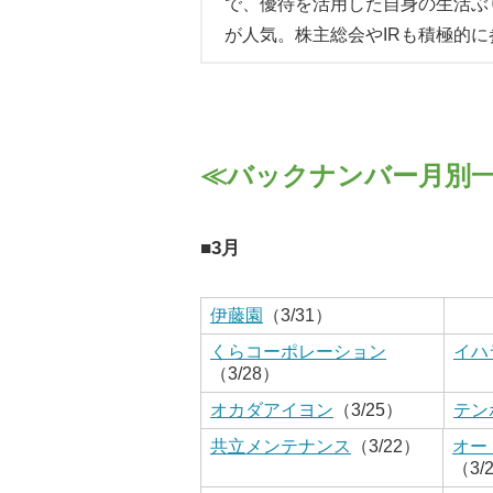
で、優待を活用した自身の生活ぶ
が人気。株主総会やIRも積極的に
≪バックナンバー月別
■3月
伊藤園
（3/31）
くらコーポレーション
イハ
（3/28）
オカダアイヨン
（3/25）
テン
共立メンテナンス
（3/22）
オー
（3/