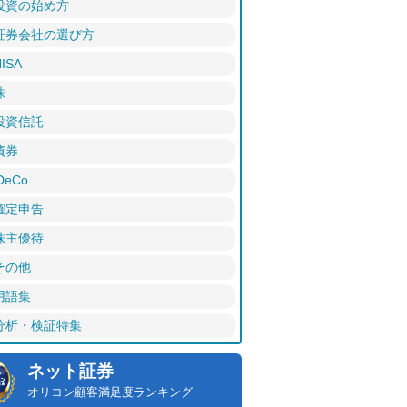
投資の始め方
証券会社の選び方
ISA
株
投資信託
債券
DeCo
確定申告
株主優待
その他
用語集
分析・検証特集
ネット証券
オリコン顧客満足度ランキング