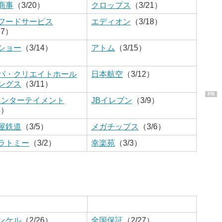
商事
（3/20）
クロップス
（3/21）
フードサービス
エディオン
（3/18）
17）
ショー
（3/14）
アトム
（3/15）
パ・クリエイトホール
日本航空
（3/12）
ングス
（3/11）
PR
エンターテイメント
JBイレブン
（3/9）
8）
屋鉄道
（3/5）
メガチップス
（3/6）
ラトミー
（3/2）
幸楽苑
（3/3）
ンケル
（2/26）
全国保証
（2/27）