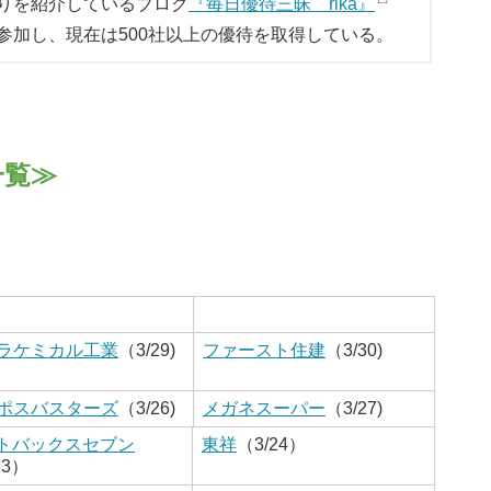
りを紹介しているブログ
『毎日優待三昧 rika』
参加し、現在は500社以上の優待を取得している。
一覧≫
ラケミカル工業
（3/29)
ファースト住建
（3/30)
ポスバスターズ
（3/26)
メガネスーパー
（3/27)
トバックスセブン
東祥
（3/24）
23）