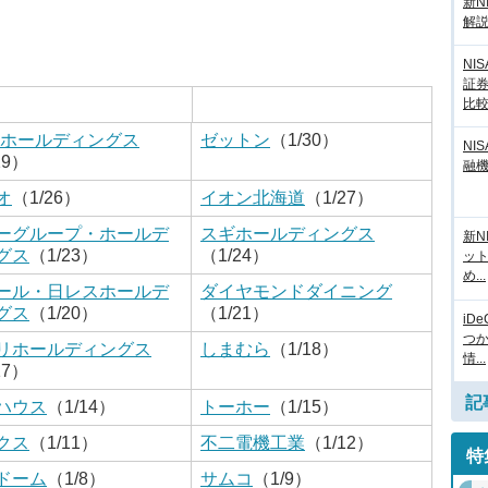
新N
解
NI
証
比
Mホールディングス
ゼットン
（1/30）
NI
29）
融
オ
（1/26）
イオン北海道
（1/27）
ーグループ・ホールデ
スギホールディングス
新N
グス
（1/23）
（1/24）
ッ
め...
ール・日レスホールデ
ダイヤモンドダイニング
グス
（1/20）
（1/21）
iD
つ
リホールディングス
しまむら
（1/18）
情...
17）
記
ハウス
（1/14）
トーホー
（1/15）
クス
（1/11）
不二電機工業
（1/12）
特
ドーム
（1/8）
サムコ
（1/9）