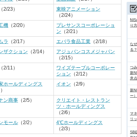
（2/23）
東映アニメーション
（2/24）
NI
工機
（2/20）
プレサンスコーポレーショ
り
ン
（2/21）
ムラ
（2/17）
エバラ食品工業
（2/18）
な
る？
ンザクション
（2/14）
アジュバンコスメジャパン
（2/15）
つ
（2/11）
ワイズテーブルコーポレー
新N
ション
（2/12）
意
家ホールディングス
イオン
（2/9）
8）
新N
ー
ナン商事
（2/5）
クリエイト・レストラン
ツ・ホールディングス
（2/6）
マ
リッ
ンモール
（2/2）
4℃ホールディングス
（2/3）
SB