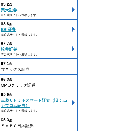
69.2
点
楽天証券
※公式サイトへ遷移します。
68.8
点
SBI証券
※公式サイトへ遷移します。
67.7
点
松井証券
※公式サイトへ遷移します。
67.1
点
マネックス証券
66.3
点
GMOクリック証券
65.9
点
三菱ＵＦＪｅスマート証券（旧：au
カブコム証券）
※公式サイトへ遷移します。
65.3
点
ＳＭＢＣ日興証券