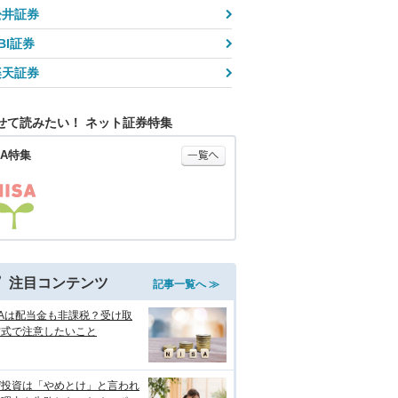
松井証券
BI証券
楽天証券
せて読みたい！ ネット証券特集
SA特集
注目コンテンツ
記事一覧へ ≫
SAは配当金も非課税？受け取
方式で注意したいこと
ぜ投資は「やめとけ」と言われ