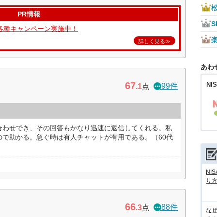
PR情報
S
各種キャンペーン実施中！
詳しく見る≫
あわ
67
NI
99件
.1
点
合わせでき、その回答もかなり迅速に返信してくれる。私
ので助かる。急ぐ時は有人チャットが有用である。（60代
NI
り
66
88件
.3
点
な