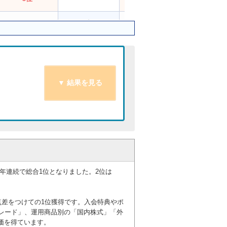
4位
5位
2位
2位
5位
6位
4位
ー
7位
7位
6位
9位
6位
ー
9位
7位
10位
5位
7位
10位
3年連続で総合1位となりました。2位は
8位
8位
10位
6位
点差をつけての1位獲得です。入会特典やポ
ー
ー
8位
ー
レード」、運用商品別の「国内株式」「外
価を得ています。