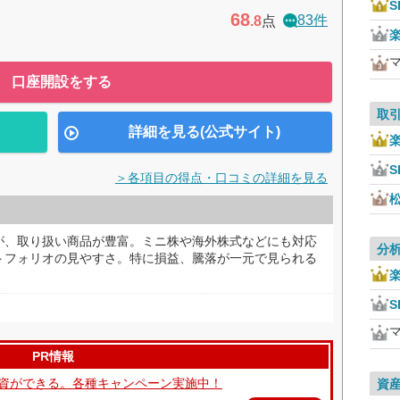
S
68
83件
.8
点
口座開設をする
取
詳細を見る(公式サイト)
S
＞各項目の得点・口コミの詳細を見る
が、取り扱い商品が豊富。ミニ株や海外株式などにも対応
分
トフォリオの見やすさ。特に損益、騰落が一元で見られる
S
PR情報
て投資ができる。各種キャンペーン実施中！
資