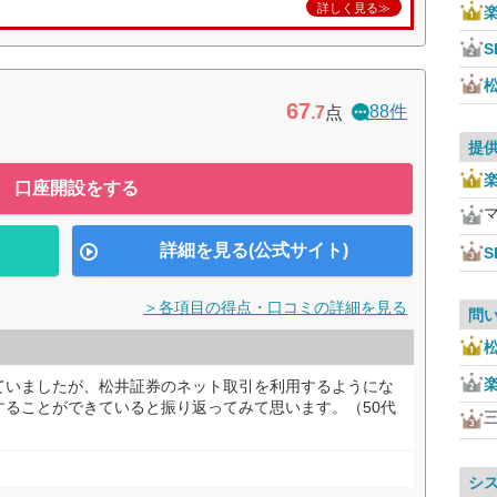
詳しく見る≫
S
67
88件
.7
点
提
口座開設をする
詳細を見る(公式サイト)
S
＞各項目の得点・口コミの詳細を見る
問
ていましたが、松井証券のネット取引を利用するようにな
することができていると振り返ってみて思います。（50代
シ