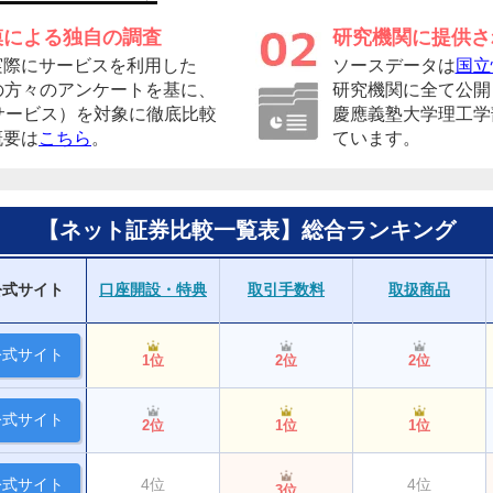
模による独自の調査
研究機関に提供さ
実際にサービスを利用した
ソースデータは
国立
者の方々のアンケートを基に、
研究機関に全て公開
サービス）を対象に徹底比較
慶應義塾大学理工学
概要は
こちら
。
ています。
【ネット証券比較一覧表】総合ランキング
公式サイト
口座開設・特典
取引手数料
取扱商品
公式サイト
1位
2位
2位
公式サイト
2位
1位
1位
公式サイト
4位
4位
3位