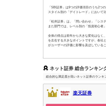
大和証券
「SBI証券」は9つの評価項目のうち2つ
スタイル別の「デイトレード」において1
野村證券
「松井証券」は、「問い合わせ」「システ
また部門では、レベル別の「投資初心者」
岩井コスモ証券
全体の得点は前年から大きな変化はなく
を左右する大きなポイントですが、各社
がユーザーの評価に影響を及ぼしているこ
みずほ証券
ネット証券 総合ランキン
総合的な満足度が高いネット証券のランキ
楽天証券