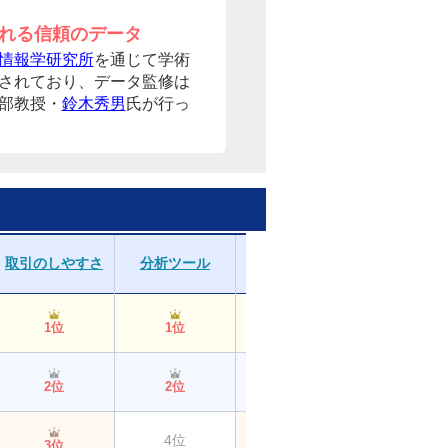
れる信頼のデータ
情報学研究所
を通じて学術
されており、データ監修は
部教授・
鈴木秀男
氏が行っ
取引のしやすさ
分析ツール
資産管理
提供情報
1位
1位
1位
1位
2位
2位
2位
3位
4位
4位
3位
3位