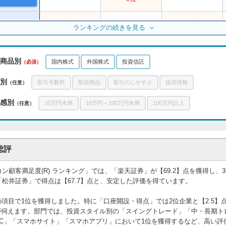
6位
ランキングの続きを見る
3位
3位
5位
4位
10位
商品別
国内株式
外国株式
投資信託
（必須）
別
取引手数料
取扱商品
取引のしやすさ
提供情報
（任意）
公式サイト
6位
8位
7位
感別
10万円未満
10万円～100万円未満
100万円以上
（任意）
7位
10位
6位
総評
9位
7位
ー
コン顧客満足度(R) ランキング」では、「楽天証券」が【69.2】点を獲得し、
10位
ー
5位
は「松井証券」で得点は【67.7】点と、安定した評価を得ています。
の項目で1位を獲得しました。特に「口座開設・得点」では2位企業と【2.5】
公式サイト
8位
5位
ー
が伺えます。部門では、投資スタイル別の「スイングトレード」「中・長期ト
C」「スマホサイト」「スマホアプリ」において1位を獲得するなど、高い評