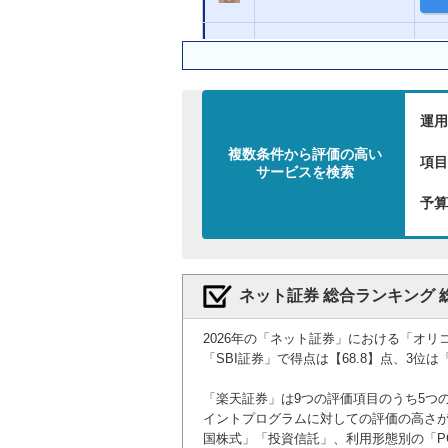
マネックス証券
GMOクリック証券
運用
複数条件から評価の高い
三菱ＵＦＪｅスマート
項目
サービスを検索
証券（旧：auカブコム
証券）
予算
ＳＭＢＣ日興証券
ネット証券 総合ランキング 
岡三オンライン
2026年の「ネット証券」における「オリ
三菱ＵＦＪモルガン・
「SBI証券」で得点は【68.8】点、3位
スタンレー証券
「楽天証券」は9つの評価項目のうち5つ
SBIネオトレード証券
イントプログラムに対しての評価の高さ
国株式」「投資信託」、利用形態別の「P