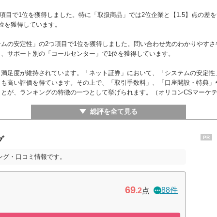
ー
ー
9位
の項目で1位を獲得しました。特に「取扱商品」では2位企業と【1.5】点の差
位を獲得しています。
ー
ー
8位
ムの安定性」の2つ項目で1位を獲得しました。問い合わせ先のわかりやす
、サポート別の「コールセンター」で1位を獲得しています。
ー
9位
ー
、満足度が維持されています。「ネット証券」において、「システムの安定性
とも高い評価を得ています。その上で、「取引手数料」、「口座開設・特典」
とが、ランキングの特徴の一つとして挙げられます。（オリコンCSマーケ
ー
ー
ー
総評を全て見る
グ
PR
ング・口コミ情報です。
69
88件
.2
点