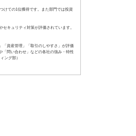
ー
10位
ー
8位
をつけての1位獲得です。また部門では投資
9位
8位
ー
5位
さやセキュリティ対策が評価されています。
ー
ー
ー
ー
」「資産管理」「取引のしやすさ」が評価
や「問い合わせ」などの各社の強み・特性
ティング部）
ー
ー
ー
ー