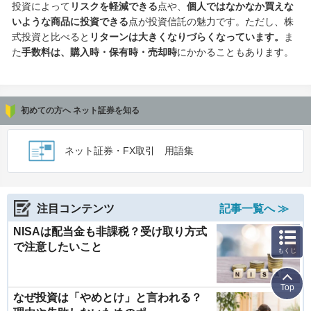
投資によって
リスクを軽減できる
点や、
個人ではなかなか買えな
いような商品に投資できる
点が投資信託の魅力です。ただし、株
式投資と比べると
リターンは大きくなりづらくなっています。
ま
た
手数料は、購入時・保有時・売却時
にかかることもあります。
初めての方へ ネット証券を知る
ネット証券・FX取引 用語集
注目コンテンツ
記事一覧へ ≫
NISAは配当金も非課税？受け取り方式
で注意したいこと
もくじ
Top
なぜ投資は「やめとけ」と言われる？