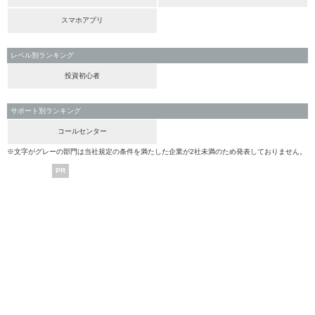
スマホアプリ
レベル別ランキング
投資初心者
サポート別ランキング
コールセンター
※文字がグレーの部門は当社規定の条件を満たした企業が2社未満のため発表しておりません。
PR