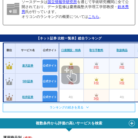
ソースデータは
国立情報学研究所
を通じて学術研究機関に全て公
開されており、データ監修は慶應義塾大学理工学部教授・
鈴木秀
男
氏が行っています。
オリコンのランキングの概要については
こちら
。
【ネット証券 比較一覧表】総合ランキング
順位
サービス名
公式サイト
口座開設・特典
取引手数料
取扱商品
楽天証券
公式サイト
1位
2位
2位
SBI証券
公式サイト
2位
1位
1位
松井証券
公式サイト
4位
4位
3位
ランキングの続きを見る
マネックス証券
6位
3位
3位
複数条件から評価の高いサービスを検索
GMOクリック証
5位
4位
10位
券
運用商品別
三菱ＵＦＪｅス
（必須）