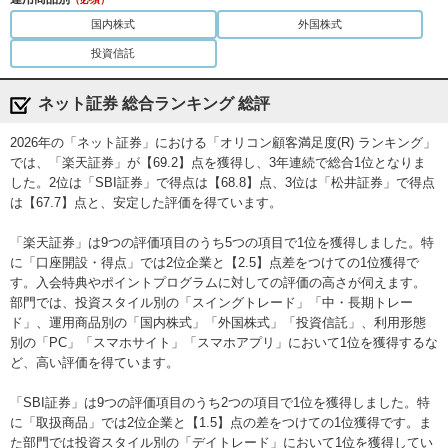
マート証券
公式サイト
6位
8位
7位
（旧：auカブコ
国内株式
外国株式
ム証券）
投資信託
ＳＭＢＣ日興証
7位
10位
6位
券
ネット証券 総合ランキング 総評
岡三オンライン
9位
7位
ー
2026年の「ネット証券」における「オリコン顧客満足度(R) ランキング」
三菱ＵＦＪモル
ガン・スタンレ
10位
ー
5位
では、「楽天証券」が【69.2】点を獲得し、3年連続で総合1位となりま
ー証券
した。2位は「SBI証券」で得点は【68.8】点、3位は「松井証券」で得点
は【67.7】点と、安定した評価を得ています。
SBIネオトレード
公式サイト
8位
5位
ー
証券
「楽天証券」は9つの評価項目のうち5つの項目で1位を獲得しました。特
大和証券
ー
ー
9位
に「口座開設・得点」では2位企業と【2.5】点差をつけての1位獲得で
す。入会特典やポイントプログラムに対しての評価の高さが伺えます。
部門では、投資スタイル別の「スイングトレード」「中・長期トレー
野村證券
ー
ー
8位
ド」、運用商品別の「国内株式」「外国株式」「投資信託」、利用形態
別の「PC」「スマホサイト」「スマホアプリ」において1位を獲得するな
岩井コスモ証券
ー
9位
ー
ど、高い評価を得ています。
「SBI証券」は9つの評価項目のうち2つの項目で1位を獲得しました。特
みずほ証券
ー
ー
ー
に「取扱商品」では2位企業と【1.5】点の差をつけての1位獲得です。ま
た部門では投資スタイル別の「デイトレード」において1位を獲得してい