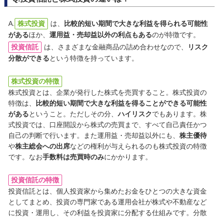
A.
株式投資
は、
比較的短い期間で大きな利益を得られる可能性
がある
ほか、
運用益・売却益以外の利点もある
のが特徴です。
投資信託
は、さまざまな金融商品の詰め合わせなので、
リスク
分散ができる
という特徴を持っています。
株式投資の特徴
株式投資とは、企業が発行した株式を売買すること。株式投資の
特徴は、
比較的短い期間で大きな利益を得ることができる可能性
がある
ということ。ただしその分、
ハイリスク
でもあります。株
式投資では、口座開設から株式の売買まで、すべて自己責任かつ
自己の判断で行います。また運用益・売却益以外にも、
株主優待
や
株主総会への出席
などの権利が与えられるのも株式投資の特徴
です。なお
手数料は売買時のみ
にかかります。
投資信託の特徴
投資信託とは、個人投資家から集めたお金をひとつの大きな資金
としてまとめ、投資の専門家である運用会社が株式や不動産など
に投資・運用し、その利益を投資家に分配する仕組みです。分散