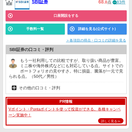
SBI証券
68
.8
点
83件
口座開設をする
手数料一覧
詳細を見る(公式サイト)
＞各項目の得点・口コミの詳細を見る
SBI証券の口コミ・評判
もう一社利用しての比較ですが、取り扱い商品が豊富。
ミニ株や海外株式などにも対応している点。サイトでの
ポートフォリオの見やすさ。特に損益、騰落が一元で見
られる点。（50代／男性）
その他の口コミ・評判
PR情報
Vポイント・Pontaポイントを使って投資ができる。各種キャンペ
ーン実施中！
詳しく見る≫