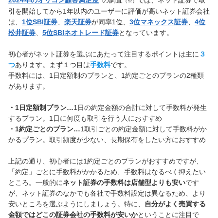
（※）
引を開始してから1年以内のユーザーに評価が高いネット証券会社
は、
1位SBI証券
、
楽天証券
が同率1位、
3位マネックス証券
、
4位
松井証券
、
5位SBIネオトレード証券
となっています。
初心者がネット証券を選ぶにあたって注目するポイントは主に
３
つ
あります。まず１つ目は
手数料
です。
手数料には、1日定額制のプランと、1約定ごとのプランの2種類
があります。
・1日定額制プラン…
1日の約定金額の合計に対して手数料が発生
するプラン。1日に何度も取引を行う人におすすめ
・1約定ごとのプラン…
1取引ごとの約定金額に対して手数料がか
かるプラン。取引頻度が少ない、長期保有をしたい方におすすめ
上記の通り、初心者には1約定ごとのプランがおすすめですが、
「約定」ごとに手数料がかかるため、手数料はなるべく抑えたい
ところ。一般的に
ネット証券の手数料は店舗型よりも安い
です
が、ネット証券のなかでも各社で手数料設定は異なるため、より
安いところを選ぶようにしましょう。特に、
自分がよく売買する
金額ではどこの証券会社の手数料が安いか
ということに注目で