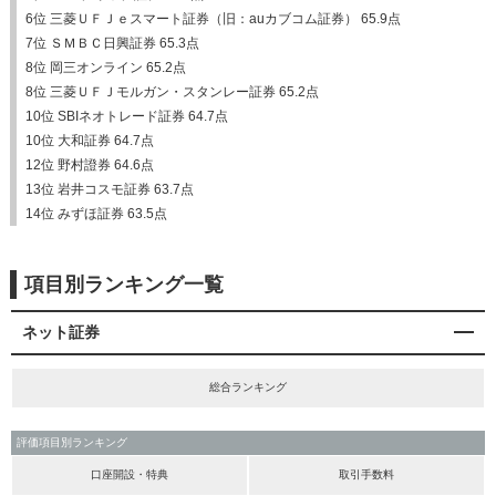
6位 三菱ＵＦＪｅスマート証券（旧：auカブコム証券） 65.9点
7位 ＳＭＢＣ日興証券 65.3点
8位 岡三オンライン 65.2点
8位 三菱ＵＦＪモルガン・スタンレー証券 65.2点
10位 SBIネオトレード証券 64.7点
10位 大和証券 64.7点
12位 野村證券 64.6点
13位 岩井コスモ証券 63.7点
14位 みずほ証券 63.5点
項目別ランキング一覧
ネット証券
総合ランキング
評価項目別ランキング
口座開設・特典
取引手数料