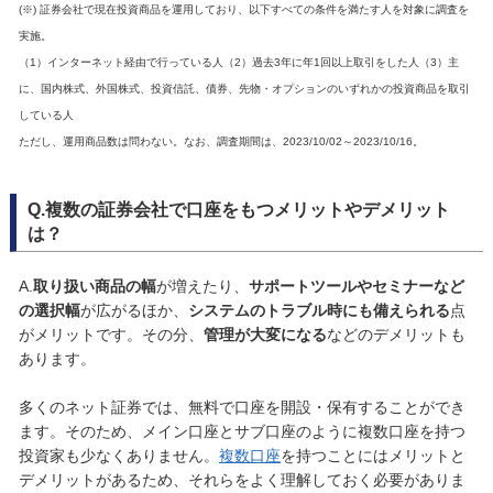
(※) 証券会社で現在投資商品を運用しており、以下すべての条件を満たす人を対象に調査を
実施。
（1）インターネット経由で行っている人（2）過去3年に年1回以上取引をした人（3）主
に、国内株式、外国株式、投資信託、債券、先物・オプションのいずれかの投資商品を取引
している人
ただし、運用商品数は問わない。なお、調査期間は、2023/10/02～2023/10/16。
Q.複数の証券会社で口座をもつメリットやデメリット
は？
A.
取り扱い商品の幅
が増えたり、
サポートツールやセミナーなど
の選択幅
が広がるほか、
システムのトラブル時にも備えられる
点
がメリットです。その分、
管理が大変になる
などのデメリットも
あります。
多くのネット証券では、無料で口座を開設・保有することができ
ます。そのため、メイン口座とサブ口座のように複数口座を持つ
投資家も少なくありません。
複数口座
を持つことにはメリットと
デメリットがあるため、それらをよく理解しておく必要がありま