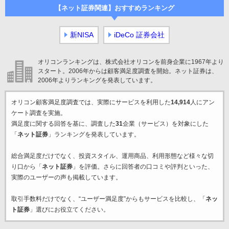
【ネット証券関連】おすすめランキング
新NISA
iDeCo 証券会社
オリコンランキングは、株式会社オリコンを前身企業に1967年より
スタート。2006年からは顧客満足度調査を開始。ネット証券は、
2006年よりランキングを発表しています。
オリコン顧客満足度調査では、実際にサービスを利用した
14,914
人にアン
ケート調査を実施。
満足度に関する回答を基に、調査した
31
企業（サービス）を対象にした
「
ネット証券
」ランキングを発表しています。
総合満足度だけでなく、投資スタイル、運用商品、利用形態など様々な切
り口から「
ネット証券
」を評価。さらに回答者の口コミや評判といった、
実際のユーザーの声も掲載しています。
取引手数料だけでなく、“ユーザー満足度”からもサービスを比較し、「
ネッ
ト証券
」選びにお役立てください。