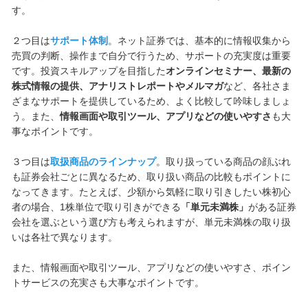
す。
２つ目は
サポート体制
。ネット証券では、基本的に情報収集から
売買の判断、操作まで自分で行うため、サポートの充実度は重要
です。投資スキルアップを目指した
オンラインセミナー、最新の
株式情報の提供、アナリストレポートやメルマガ
など、各社さま
ざまなサポートを提供しているため、よく比較して吟味しましょ
う。また、
情報画面や取引ツール、アプリなどの使いやすさ
も大
事なポイントです。
３つ目は
取扱商品のラインナップ
。取り扱っている商品の顔ぶれ
も証券会社ごとに異なるため、取り扱い商品の比較もポイントに
なってきます。たとえば、少額から気軽に取り引きしたい株初心
者の場合、1株単位で取り引きができる
「単元未満株」
がある証券
会社を選ぶという選び方も考えられますが、単元未満株の取り扱
いは各社で異なります。
また、情報画面や取引ツール、アプリなどの使いやすさ、ポイン
トサービスの充実さも大事なポイントです。