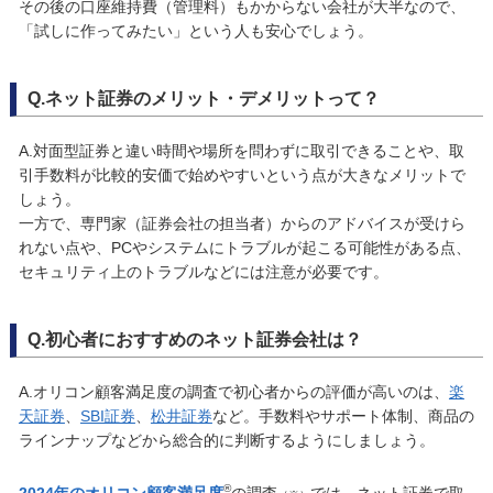
その後の口座維持費（管理料）もかからない会社が大半なので、
「試しに作ってみたい」という人も安心でしょう。
Q.ネット証券のメリット・デメリットって？
A.対面型証券と違い時間や場所を問わずに取引できることや、取
引手数料が比較的安価で始めやすいという点が大きなメリットで
しょう。
一方で、専門家（証券会社の担当者）からのアドバイスが受けら
れない点や、PCやシステムにトラブルが起こる可能性がある点、
セキュリティ上のトラブルなどには注意が必要です。
Q.初心者におすすめのネット証券会社は？
A.オリコン顧客満足度の調査で初心者からの評価が高いのは、
楽
天証券
、
SBI証券
、
松井証券
など。手数料やサポート体制、商品の
ラインナップなどから総合的に判断するようにしましょう。
®
2024年のオリコン顧客満足度
の調査
では、ネット証券で取