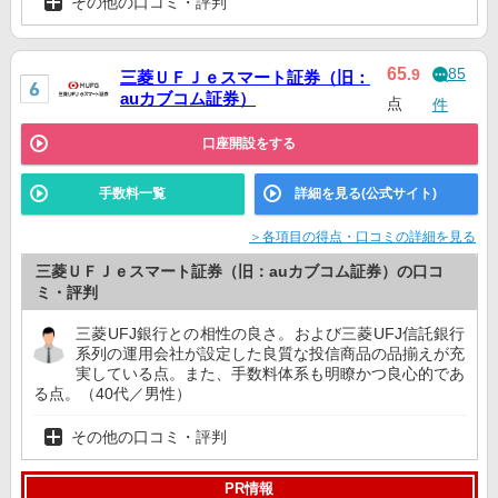
その他の口コミ・評判
85
65
.9
三菱ＵＦＪｅスマート証券（旧：
auカブコム証券）
点
件
口座開設をする
手数料一覧
詳細を見る(公式サイト)
＞各項目の得点・口コミの詳細を見る
三菱ＵＦＪｅスマート証券（旧：auカブコム証券）の口コ
ミ・評判
三菱UFJ銀行との相性の良さ。および三菱UFJ信託銀行
系列の運用会社が設定した良質な投信商品の品揃えが充
実している点。また、手数料体系も明瞭かつ良心的であ
る点。（40代／男性）
その他の口コミ・評判
PR情報