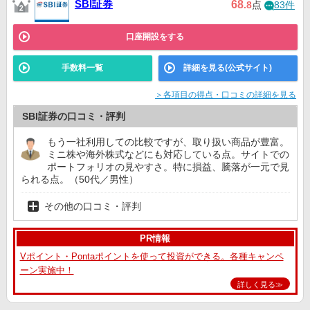
SBI証券
68
.8
点
83件
口座開設をする
手数料一覧
詳細を見る(公式サイト)
＞各項目の得点・口コミの詳細を見る
SBI証券の口コミ・評判
もう一社利用しての比較ですが、取り扱い商品が豊富。
ミニ株や海外株式などにも対応している点。サイトでの
ポートフォリオの見やすさ。特に損益、騰落が一元で見
られる点。（50代／男性）
その他の口コミ・評判
PR情報
Vポイント・Pontaポイントを使って投資ができる。各種キャンペ
ーン実施中！
詳しく見る≫