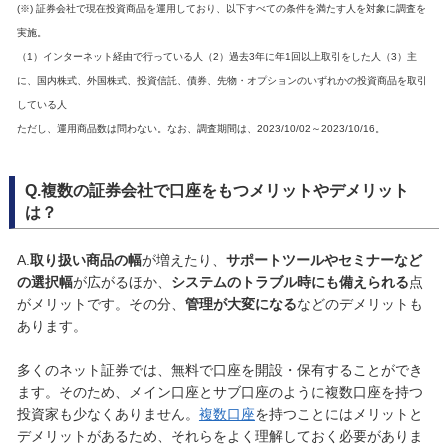
(※) 証券会社で現在投資商品を運用しており、以下すべての条件を満たす人を対象に調査を
実施。
（1）インターネット経由で行っている人（2）過去3年に年1回以上取引をした人（3）主
に、国内株式、外国株式、投資信託、債券、先物・オプションのいずれかの投資商品を取引
している人
ただし、運用商品数は問わない。なお、調査期間は、2023/10/02～2023/10/16。
Q.複数の証券会社で口座をもつメリットやデメリット
は？
A.
取り扱い商品の幅
が増えたり、
サポートツールやセミナーなど
の選択幅
が広がるほか、
システムのトラブル時にも備えられる
点
がメリットです。その分、
管理が大変になる
などのデメリットも
あります。
多くのネット証券では、無料で口座を開設・保有することができ
ます。そのため、メイン口座とサブ口座のように複数口座を持つ
投資家も少なくありません。
複数口座
を持つことにはメリットと
デメリットがあるため、それらをよく理解しておく必要がありま