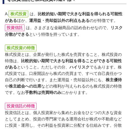
A.
株式投資
は、
比較的短い期間で大きな利益を得られる可能性
がある
ほか、
運用益・売却益以外の利点もある
のが特徴です。
投資信託
は、さまざまな金融商品の詰め合わせなので、
リスク
分散ができる
という特徴を持っています。
株式投資の特徴
株式投資とは、企業が発行した株式を売買すること。株式投資の
特徴は、
比較的短い期間で大きな利益を得ることができる可能性
がある
ということ。ただしその分、
ハイリスク
でもあります。株
式投資では、口座開設から株式の売買まで、すべて自己責任かつ
自己の判断で行います。また運用益・売却益以外にも、
株主優待
や
株主総会への出席
などの権利が与えられるのも株式投資の特徴
です。なお
手数料は売買時のみ
にかかります。
投資信託の特徴
投資信託とは、個人投資家から集めたお金をひとつの大きな資金
としてまとめ、投資の専門家である運用会社が株式や不動産など
に投資・運用し、その利益を投資家に分配する仕組みです。分散