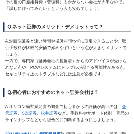
その後の口座維持費（管理料）もかからない会社が大半なので、
「試しに作ってみたい」という人も安心でしょう。
Q.ネット証券のメリット・デメリットって？
A.対面型証券と違い時間や場所を問わずに取引できることや、取
引手数料が比較的安価で始めやすいという点が大きなメリットで
しょう。
一方で、専門家（証券会社の担当者）からのアドバイスが受けら
れない点や、PCやシステムにトラブルが起こる可能性がある点、
セキュリティ上のトラブルなどには注意が必要です。
Q.初心者におすすめのネット証券会社は？
A.オリコン顧客満足度の調査で初心者からの評価が高いのは、
楽
天証券
、
SBI証券
、
松井証券
など。手数料やサポート体制、商品の
ラインナップなどから総合的に判断するようにしましょう。
®
2024年のオリコン顧客満足度
の調査
では、ネット証券で取