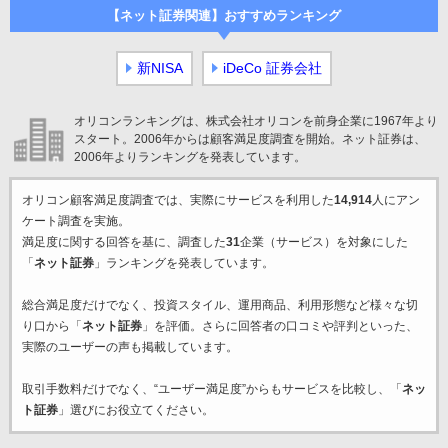
【ネット証券関連】おすすめランキング
新NISA
iDeCo 証券会社
オリコンランキングは、株式会社オリコンを前身企業に1967年より
スタート。2006年からは顧客満足度調査を開始。ネット証券は、
2006年よりランキングを発表しています。
オリコン顧客満足度調査では、実際にサービスを利用した
14,914
人にアン
ケート調査を実施。
満足度に関する回答を基に、調査した
31
企業（サービス）を対象にした
「
ネット証券
」ランキングを発表しています。
総合満足度だけでなく、投資スタイル、運用商品、利用形態など様々な切
り口から「
ネット証券
」を評価。さらに回答者の口コミや評判といった、
実際のユーザーの声も掲載しています。
取引手数料だけでなく、“ユーザー満足度”からもサービスを比較し、「
ネッ
ト証券
」選びにお役立てください。