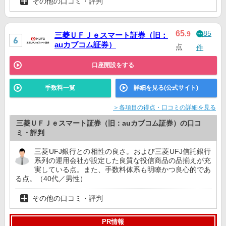
その他の口コミ・評判
85
65
.9
三菱ＵＦＪｅスマート証券（旧：
auカブコム証券）
点
件
口座開設をする
手数料一覧
詳細を見る(公式サイト)
＞各項目の得点・口コミの詳細を見る
三菱ＵＦＪｅスマート証券（旧：auカブコム証券）の口コ
ミ・評判
三菱UFJ銀行との相性の良さ。および三菱UFJ信託銀行
系列の運用会社が設定した良質な投信商品の品揃えが充
実している点。また、手数料体系も明瞭かつ良心的であ
る点。（40代／男性）
その他の口コミ・評判
PR情報