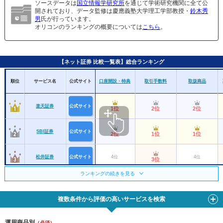
ソースデータは
国立情報学研究所
を通じて学術研究機関に全て公
開されており、データ監修は慶應義塾大学理工学部教授・
鈴木秀
男
氏が行っています。
オリコンのランキングの概要については
こちら
。
【ネット証券 比較一覧表】総合ランキング
順位
サービス名
公式サイト
口座開設・特典
取引手数料
取扱商品
楽天証券
公式サイト
1位
2位
2位
SBI証券
公式サイト
2位
1位
1位
松井証券
公式サイト
4位
4位
3位
ランキングの続きを見る
マネックス証券
6位
3位
3位
複数条件から評価の高いサービスを検索
GMOクリック証
5位
4位
10位
券
運用商品別
三菱ＵＦＪｅス
（必須）