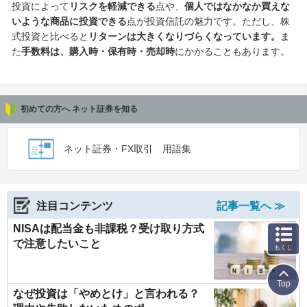
投資によって
リスクを軽減できる
点や、
個人ではなかなか買えな
いような商品に投資できる
点が投資信託の魅力です。ただし、株
式投資と比べると
リターンは大きくなりづらくなっています。
ま
た
手数料は、購入時・保有時・売却時
にかかることもあります。
初めての方へ ネット証券を知る
ネット証券・FX取引 用語集
注目コンテンツ
記事一覧へ ≫
NISAは配当金も非課税？受け取り方式
で注意したいこと
もくじ
Top
なぜ投資は「やめとけ」と言われる？