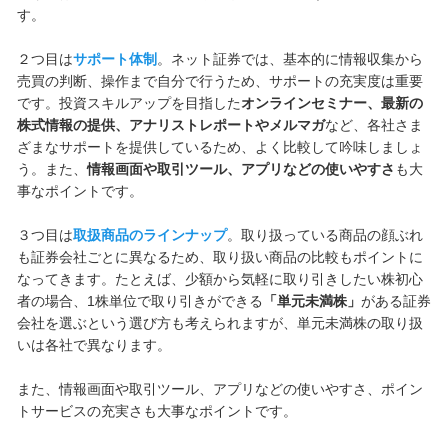
す。
２つ目は
サポート体制
。ネット証券では、基本的に情報収集から
売買の判断、操作まで自分で行うため、サポートの充実度は重要
です。投資スキルアップを目指した
オンラインセミナー、最新の
株式情報の提供、アナリストレポートやメルマガ
など、各社さま
ざまなサポートを提供しているため、よく比較して吟味しましょ
う。また、
情報画面や取引ツール、アプリなどの使いやすさ
も大
事なポイントです。
３つ目は
取扱商品のラインナップ
。取り扱っている商品の顔ぶれ
も証券会社ごとに異なるため、取り扱い商品の比較もポイントに
なってきます。たとえば、少額から気軽に取り引きしたい株初心
者の場合、1株単位で取り引きができる
「単元未満株」
がある証券
会社を選ぶという選び方も考えられますが、単元未満株の取り扱
いは各社で異なります。
また、情報画面や取引ツール、アプリなどの使いやすさ、ポイン
トサービスの充実さも大事なポイントです。