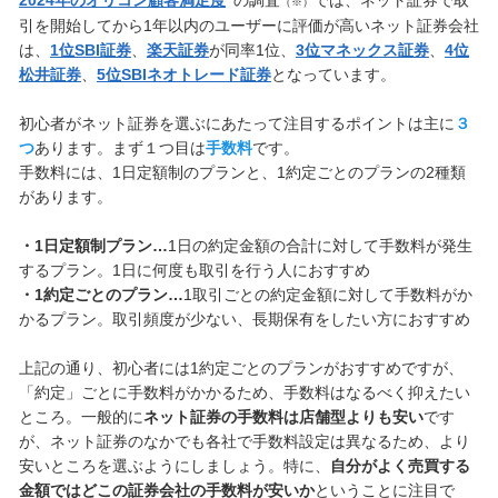
（※）
引を開始してから1年以内のユーザーに評価が高いネット証券会社
は、
1位SBI証券
、
楽天証券
が同率1位、
3位マネックス証券
、
4位
松井証券
、
5位SBIネオトレード証券
となっています。
初心者がネット証券を選ぶにあたって注目するポイントは主に
３
つ
あります。まず１つ目は
手数料
です。
手数料には、1日定額制のプランと、1約定ごとのプランの2種類
があります。
・1日定額制プラン…
1日の約定金額の合計に対して手数料が発生
するプラン。1日に何度も取引を行う人におすすめ
・1約定ごとのプラン…
1取引ごとの約定金額に対して手数料がか
かるプラン。取引頻度が少ない、長期保有をしたい方におすすめ
上記の通り、初心者には1約定ごとのプランがおすすめですが、
「約定」ごとに手数料がかかるため、手数料はなるべく抑えたい
ところ。一般的に
ネット証券の手数料は店舗型よりも安い
です
が、ネット証券のなかでも各社で手数料設定は異なるため、より
安いところを選ぶようにしましょう。特に、
自分がよく売買する
金額ではどこの証券会社の手数料が安いか
ということに注目で