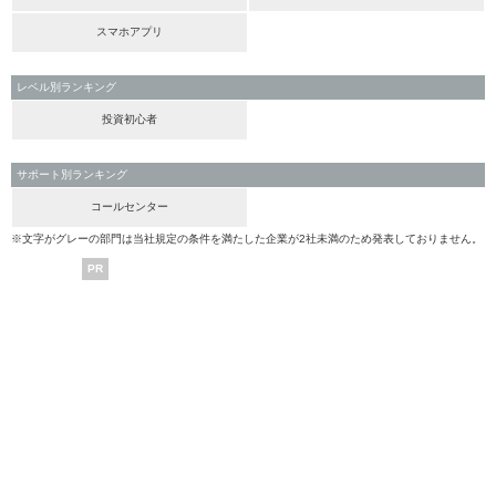
スマホアプリ
レベル別ランキング
投資初心者
サポート別ランキング
コールセンター
※文字がグレーの部門は当社規定の条件を満たした企業が2社未満のため発表しておりません。
PR