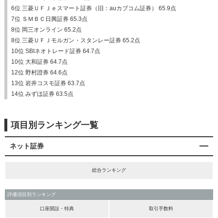
6位 三菱ＵＦＪｅスマート証券（旧：auカブコム証券） 65.9点
7位 ＳＭＢＣ日興証券 65.3点
8位 岡三オンライン 65.2点
8位 三菱ＵＦＪモルガン・スタンレー証券 65.2点
10位 SBIネオトレード証券 64.7点
10位 大和証券 64.7点
12位 野村證券 64.6点
13位 岩井コスモ証券 63.7点
14位 みずほ証券 63.5点
項目別ランキング一覧
ネット証券
総合ランキング
評価項目別ランキング
口座開設・特典
取引手数料