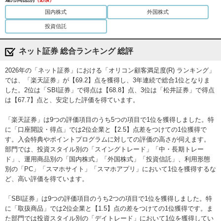
マート証券
公式サイト
6位
8位
7位
（旧：auカブコ
国内株式
外国株式
ム証券）
投資信託
ＳＭＢＣ日興証
7位
10位
6位
券
ネット証券 総合ランキング 総評
岡三オンライン
9位
7位
ー
2026年の「ネット証券」における「オリコン顧客満足度(R) ランキング」
三菱ＵＦＪモル
ガン・スタンレ
10位
ー
5位
では、「楽天証券」が【69.2】点を獲得し、3年連続で総合1位となりま
ー証券
した。2位は「SBI証券」で得点は【68.8】点、3位は「松井証券」で得点
は【67.7】点と、安定した評価を得ています。
SBIネオトレード
公式サイト
8位
5位
ー
証券
「楽天証券」は9つの評価項目のうち5つの項目で1位を獲得しました。特
大和証券
ー
ー
9位
に「口座開設・得点」では2位企業と【2.5】点差をつけての1位獲得で
す。入会特典やポイントプログラムに対しての評価の高さが伺えます。
部門では、投資スタイル別の「スイングトレード」「中・長期トレー
野村證券
ー
ー
8位
ド」、運用商品別の「国内株式」「外国株式」「投資信託」、利用形態
別の「PC」「スマホサイト」「スマホアプリ」において1位を獲得するな
岩井コスモ証券
ー
9位
ー
ど、高い評価を得ています。
「SBI証券」は9つの評価項目のうち2つの項目で1位を獲得しました。特
みずほ証券
ー
ー
ー
に「取扱商品」では2位企業と【1.5】点の差をつけての1位獲得です。ま
た部門では投資スタイル別の「デイトレード」において1位を獲得してい