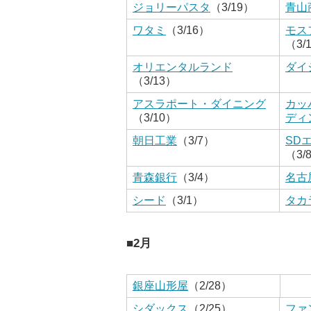
ジョリーパスタ
（3/19）
青山
ワタミ
（3/16）
モス
（3/
オリエンタルランド
ダイ
（3/13）
アスラポート・ダイニング
カッ
（3/10）
ディ
朝日工業
（3/7）
SD
（3/
青森銀行
（3/4）
名古
シード
（3/1）
タカ
■2月
銀座山形屋
（2/28）
シダックス
（2/25）
ファ