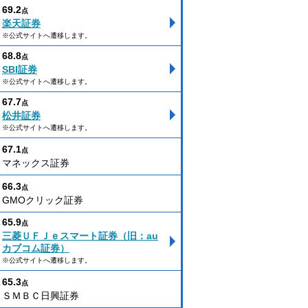
69.2
点
楽天証券
※公式サイトへ遷移します。
68.8
点
SBI証券
※公式サイトへ遷移します。
67.7
点
松井証券
※公式サイトへ遷移します。
67.1
点
マネックス証券
66.3
点
GMOクリック証券
65.9
点
三菱ＵＦＪｅスマート証券（旧：au
カブコム証券）
※公式サイトへ遷移します。
65.3
点
ＳＭＢＣ日興証券