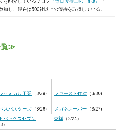
りを紹介しているブログ
『毎日優待三昧 rika』
参加し、現在は500社以上の優待を取得している。
一覧≫
ラケミカル工業
（3/29)
ファースト住建
（3/30)
ポスバスターズ
（3/26)
メガネスーパー
（3/27)
トバックスセブン
東祥
（3/24）
23）