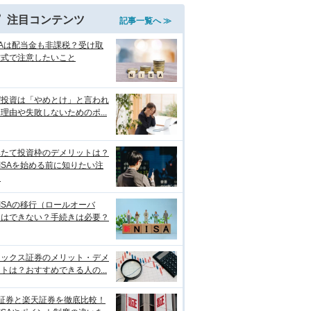
注目コンテンツ
記事一覧へ ≫
SAは配当金も非課税？受け取
方式で注意したいこと
ぜ投資は「やめとけ」と言われ
理由や失敗しないためのポ...
みたて投資枠のデメリットは？
ISAを始める前に知りたい注
点
ISAの移行（ロールオーバ
）はできない？手続きは必要？
ネックス証券のメリット・デメ
トは？おすすめできる人の...
I証券と楽天証券を徹底比較！