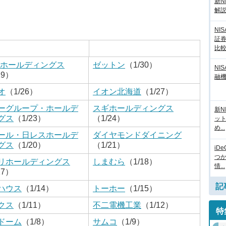
新N
解
NI
証
比
Mホールディングス
ゼットン
（1/30）
NI
29）
融
オ
（1/26）
イオン北海道
（1/27）
ーグループ・ホールデ
スギホールディングス
新N
グス
（1/23）
（1/24）
ッ
め...
ール・日レスホールデ
ダイヤモンドダイニング
グス
（1/20）
（1/21）
iD
つ
リホールディングス
しまむら
（1/18）
情...
17）
記
ハウス
（1/14）
トーホー
（1/15）
クス
（1/11）
不二電機工業
（1/12）
特
ドーム
（1/8）
サムコ
（1/9）