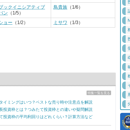
ブックイニシアティブ
鳥貴族
（1/6）
パン
（1/5）
N
ショー
（1/2）
ミサワ
（1/3）
i
特集一覧を見る
売却タイミングはいつ？ベストな売り時や注意点を解説
の成長投資枠とは？つみたて投資枠との違いや疑問解説
みたて投資枠の平均利回りはどれくらい？計算方法など