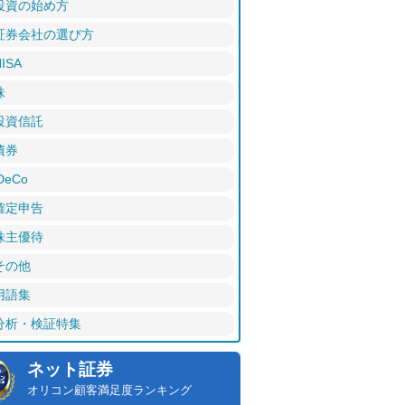
投資の始め方
証券会社の選び方
ISA
株
投資信託
債券
DeCo
確定申告
株主優待
その他
用語集
分析・検証特集
ネット証券
オリコン顧客満足度ランキング