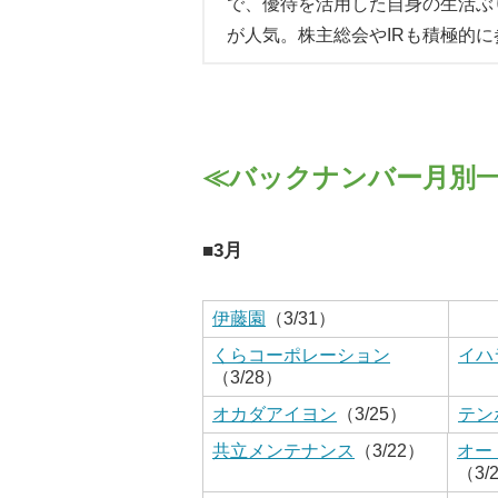
で、優待を活用した自身の生活ぶ
が人気。株主総会やIRも積極的に
≪バックナンバー月別
■3月
伊藤園
（3/31）
くらコーポレーション
イハ
（3/28）
オカダアイヨン
（3/25）
テン
共立メンテナンス
（3/22）
オー
（3/