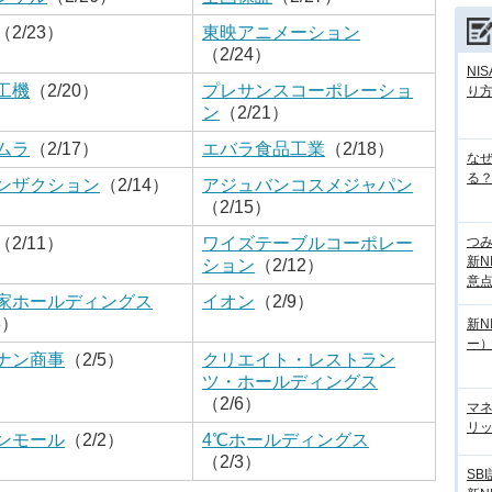
（2/23）
東映アニメーション
（2/24）
NI
工機
（2/20）
プレサンスコーポレーショ
り
ン
（2/21）
ムラ
（2/17）
エバラ食品工業
（2/18）
な
る？
ンザクション
（2/14）
アジュバンコスメジャパン
（2/15）
つ
（2/11）
ワイズテーブルコーポレー
新N
ション
（2/12）
意
家ホールディングス
イオン
（2/9）
8）
新N
ー
ナン商事
（2/5）
クリエイト・レストラン
ツ・ホールディングス
（2/6）
マ
リッ
ンモール
（2/2）
4℃ホールディングス
（2/3）
SB