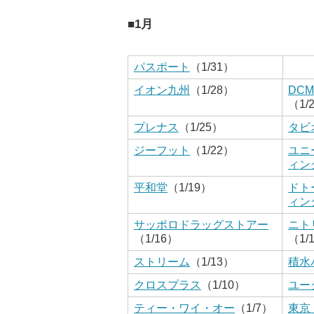
■1月
パスポート
（1/31）
イオン九州
（1/28）
DC
（1/
プレナス
（1/25）
タビ
ジーフット
（1/22）
ユニ
ィン
平和堂
（1/19）
ドト
ィン
サッポロドラッグストアー
ニト
（1/16）
（1/
ストリーム
（1/13）
積水
クロスプラス
（1/10）
ユー
ティー・ワイ・オー
（1/7）
東京