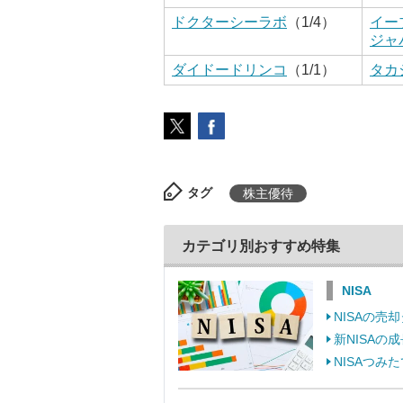
ドクターシーラボ
（1/4）
イー
ジャ
ダイドードリンコ
（1/1）
タカ
タグ
株主優待
カテゴリ別おすすめ特集
NISA
NISAの
新NISA
NISAつ