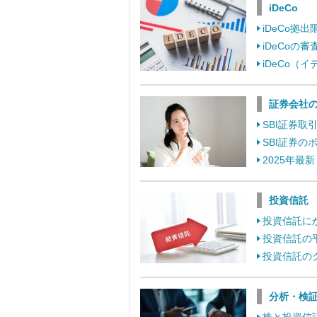
iDeCo
iDeCo
iDeCo
iDeCo
証券会社
SBI証券
SBI証券
2025年最
投資信託
投資信託に
投資信託の
投資信託の
分析・検