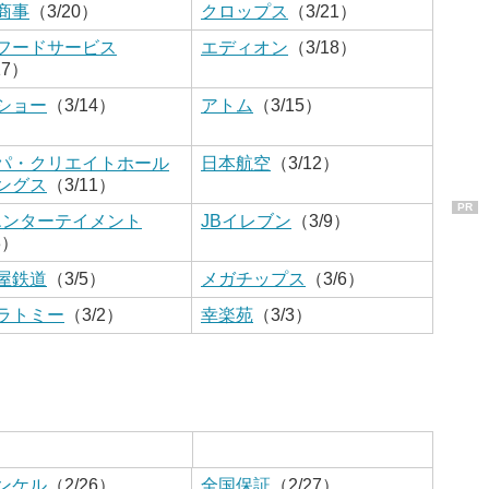
商事
（3/20）
クロップス
（3/21）
フードサービス
エディオン
（3/18）
17）
ショー
（3/14）
アトム
（3/15）
パ・クリエイトホール
日本航空
（3/12）
ングス
（3/11）
PR
エンターテイメント
JBイレブン
（3/9）
8）
屋鉄道
（3/5）
メガチップス
（3/6）
ラトミー
（3/2）
幸楽苑
（3/3）
ンケル
（2/26）
全国保証
（2/27）