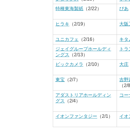
特種東海製紙
（2/22）
ぴあ
ヒラキ
（2/19）
大阪
ユニカフェ
（2/16）
キタ
ジェイグループホールディ
トラ
ングス
（2/13）
ビックカメラ
（2/10）
大庄
東宝
（2/7）
吉野
（2/
アダストリアホールディン
コー
グス
（2/4）
イオンファンタジー
（2/1）
イオ