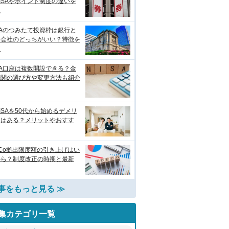
ISAやポイント制度の違いを
説
SAのつみたて投資枠は銀行と
券会社のどっちがいい？特徴を
較
SA口座は複数開設できる？金
機関の選び方や変更方法も紹介
ISAを50代から始めるデメリ
トはある？メリットやおすす
eCo拠出限度額の引き上げはい
から？制度改正の時期と最新
事をもっと見る ≫
集カテゴリ一覧