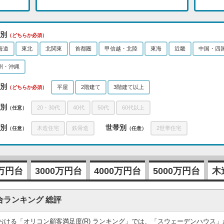
別
（どちらか必須）
海道
東北
北関東
首都圏
甲信越・北陸
東海
近畿
中国・四
州・沖縄
別
平屋
2階建て
3階建て以上
（どちらか必須）
別
20・30代
40代
50代
60代以上
（任意）
別
世帯別
木造住宅
鉄骨造
2世帯住宅
（任意）
（任意）
0万円台
3000万円台
4000万円台
5000万円台
木
合ランキング 総評
における「オリコン顧客満足度(R) ランキング」では、「スウェーデンハウス