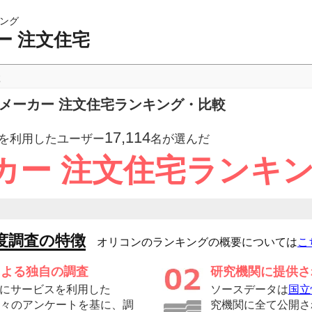
ング
ー 注文住宅
較
スメーカー 注文住宅ランキング・比較
17,114
を利用したユーザー
名が選んだ
カー 注文住宅ランキ
度調査の特徴
オリコンのランキングの概要については
こ
による独自の調査
研究機関に提供さ
にサービスを利用した
ソースデータは
国立
の方々のアンケートを基に、調
究機関に全て公開さ