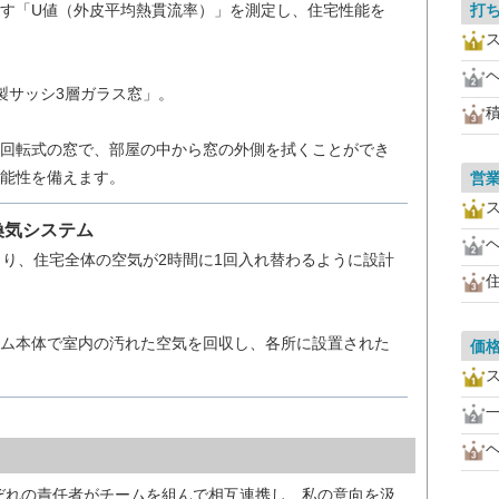
打
す「U値（外皮平均熱貫流率）」を測定し、住宅性能を
製サッシ3層ガラス窓」。
回転式の窓で、部屋の中から窓の外側を拭くことができ
能性を備えます。
営
換気システム
より、住宅全体の空気が2時間に1回入れ替わるように設計
ム本体で室内の汚れた空気を回収し、各所に設置された
価
ぞれの責任者がチームを組んで相互連携し、私の意向を汲