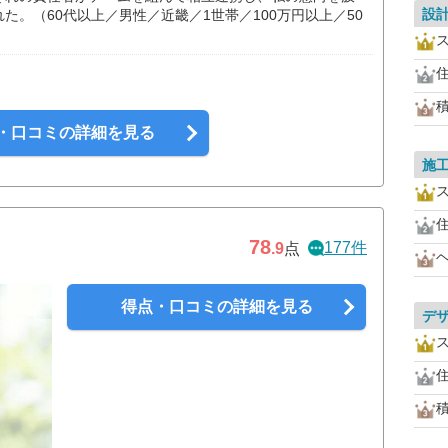
設
た。（60代以上／男性／近畿／1世帯／100万円以上／50
・口コミの詳細を見る
施
78
177件
.9
点
得点・口コミの詳細を見る
デ