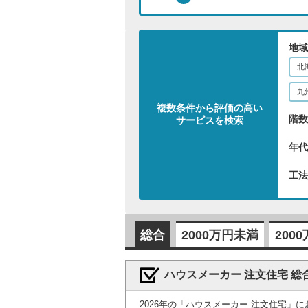
地域
北
九
複数条件から評価の高い
階数
サービスを検索
年代
工法
総合
2000万円未満
200
ハウスメーカー 注文住宅 総
2026年の「ハウスメーカー 注文住宅」