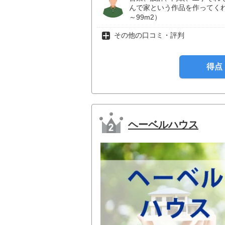
んで家という作品を作ってくれ
～99m2）
その他の口コミ・評判
得点
ヘーベルハウス