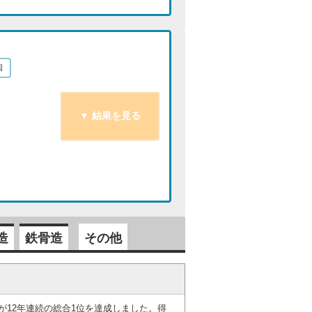
国
造
鉄骨造
その他
」が12年連続の総合1位を達成しました。得