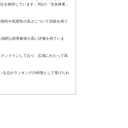
順位を維持しています。3位の「住友林業」
断熱性や気密性の高さについて信頼を得て
る強靭な鉄骨躯体が高い評価を得ていま
にランクインしており、広域にわたって高
いる点がランキングの特徴として挙げられ