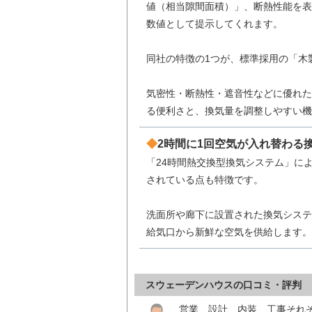
値（相当隙間面積）」、断熱性能を表
数値として提示してくれます。
同社の特徴の1つが、標準採用の「木
気密性・断熱性・遮音性などに優れた
る便利さと、換気量を調整しやすい機
2時間に1回空気が入れ替わる
「24時間熱交換型換気システム」に
されている点も特徴です。
洗面所や廊下に設置された換気システ
給気口から新鮮な空気を供給します。
スウェーデンハウスの口コミ・評判
営業、設計、内装、工事それ