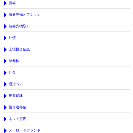
債券
債券先物オプション
債券先物取引
社債
上場投資信託
単元株
貯金
通貨ペア
投資信託
投資適格債
ネット定期
ノーロードファンド