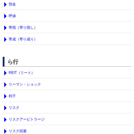
預金
呼値
寄指（寄り指し）
寄成（寄り成り）
ら行
REIT（リート）
リーマン・ショック
利子
リスク
リスクアービトラージ
リスク回避