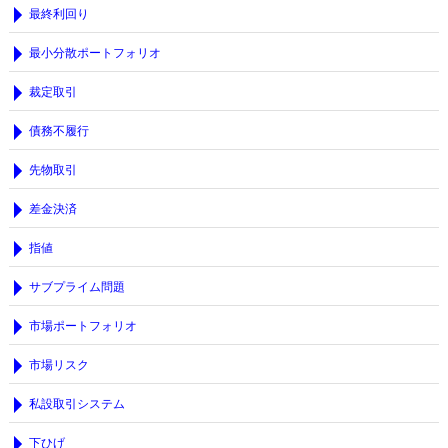
最終利回り
最小分散ポートフォリオ
裁定取引
債務不履行
先物取引
差金決済
指値
サブプライム問題
市場ポートフォリオ
市場リスク
私設取引システム
下ひげ