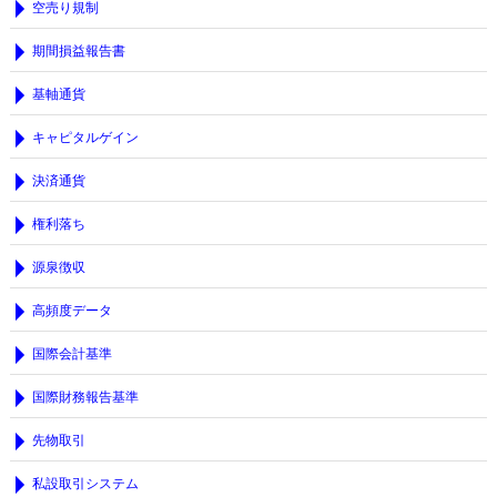
空売り規制
期間損益報告書
基軸通貨
キャピタルゲイン
決済通貨
権利落ち
源泉徴収
高頻度データ
国際会計基準
国際財務報告基準
先物取引
私設取引システム