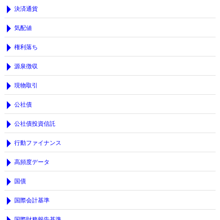
決済通貨
気配値
権利落ち
源泉徴収
現物取引
公社債
公社債投資信託
行動ファイナンス
高頻度データ
国債
国際会計基準
国際財務報告基準