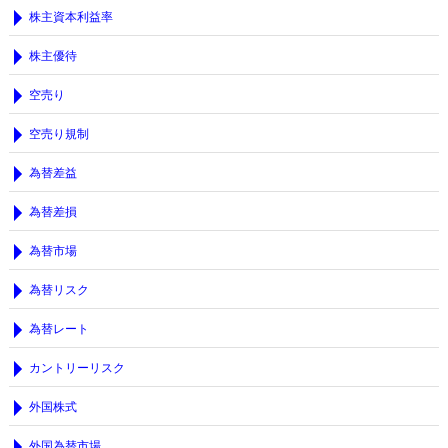
株主資本利益率
株主優待
空売り
空売り規制
為替差益
為替差損
為替市場
為替リスク
為替レート
カントリーリスク
外国株式
外国為替市場