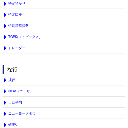
特定預かり
特定口座
特別清算指数
TOPIX（トピックス）
トレーダー
な行
成行
NISA（ニーサ）
日経平均
ニューヨークダウ
値洗い