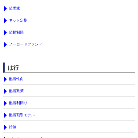
値嵩株
ネット定期
値幅制限
ノーロードファンド
は行
配当性向
配当政策
配当利回り
配当割引モデル
始値