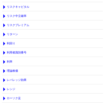
リスクキャピタル
リスク中立確率
リスクプレミアム
リターン
利回り
利用者識別番号
利率
理論株価
レバレッジ効果
レンジ
ローソク足