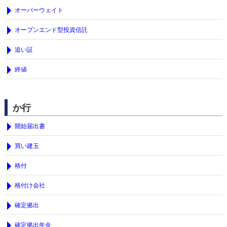
オーバーウェイト
オープンエンド型投資信託
追い証
終値
か行
開始届出書
買い建玉
格付
格付け会社
確定拠出
確定拠出年金