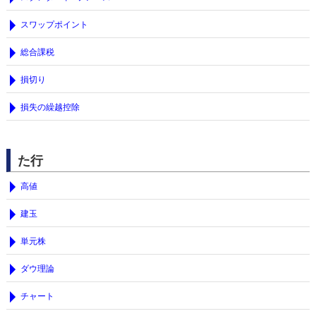
スワップポイント
総合課税
損切り
損失の繰越控除
た行
高値
建玉
単元株
ダウ理論
チャート