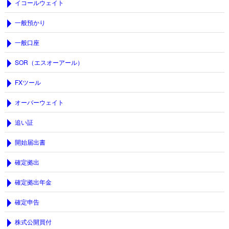
イコールウェイト
一般預かり
一般口座
SOR（エスオーアール）
FXツール
オーバーウェイト
追い証
開始届出書
確定拠出
確定拠出年金
確定申告
株式公開買付