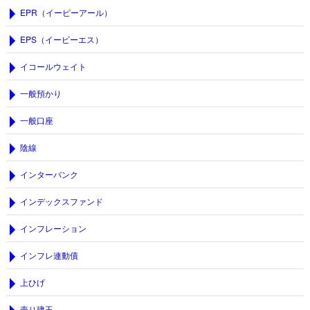
EPR（イーピーアール）
EPS（イーピーエス）
イコールウェイト
一般預かり
一般口座
陰線
インターバンク
インデックスファンド
インフレーション
インフレ連動債
上ひげ
売り建玉