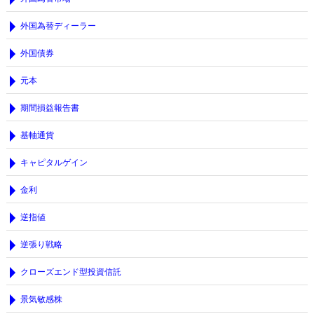
外国為替ディーラー
外国債券
元本
期間損益報告書
基軸通貨
キャピタルゲイン
金利
逆指値
逆張り戦略
クローズエンド型投資信託
景気敏感株